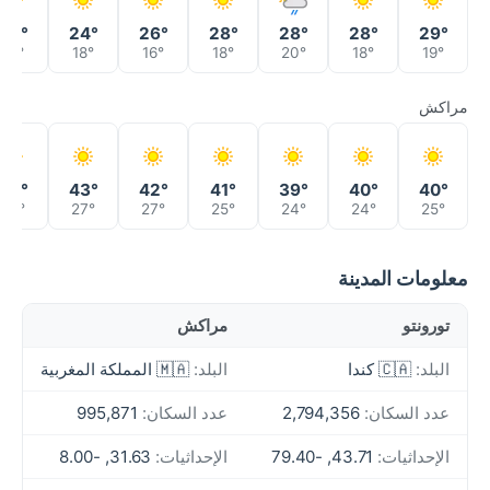
24°
24°
26°
28°
28°
28°
29°
16°
18°
16°
18°
20°
18°
19°
مراكش
39°
43°
42°
41°
39°
40°
40°
27°
27°
27°
25°
24°
24°
25°
معلومات المدينة
تورونتو
مراكش
البلد:
🇨🇦 كندا
البلد:
🇲🇦 المملكة المغربية
عدد السكان:
2,794,356
عدد السكان:
995,871
الإحداثيات:
43.71, -79.40
الإحداثيات:
31.63, -8.00