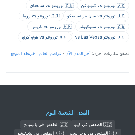
🇩🇰 تورونتو vs كوبنهاغن
🇨🇳 تورونتو vs شانغهاي
🇺🇸 تورونتو vs سان فرانسيسكو
🇮🇹 تورونتو vs روما
🇸🇪 تورونتو vs ستوكهولم
🇫🇷 تورونتو vs باريس
🇺🇸 تورونتو vs Las Vegas
🇭🇰 تورونتو vs هونغ كونغ
تصفح مقارنات أخرى:
أحر المدن الآن
·
عواصم العالم
·
خريطة الموقع
المدن الشعبية اليوم
🇪🇨 الطقس في كيتو
🇮🇩 الطقس في باليمبانج
🇷🇴 الطقس في بوخارست
🇨🇳 الطقس في تشنغتشو