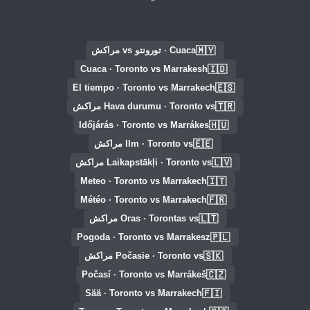
🇲🇾
Cuaca · تورونتو vs مراكش
🇮🇩
Cuaca · Toronto vs Marrakesh
🇪🇸
El tiempo · Toronto vs Marrakech
🇹🇷
Hava durumu · Toronto vs مراكش
🇭🇺
Időjárás · Toronto vs Marrákes
🇪🇪
Ilm · Toronto vs مراكش
🇱🇻
Laikapstākļi · Toronto vs مراكش
🇮🇹
Meteo · Toronto vs Marrakech
🇫🇷
Météo · Toronto vs Marrakech
🇱🇹
Oras · Torontas vs مراكش
🇵🇱
Pogoda · Toronto vs Marrakesz
🇸🇰
Počasie · Toronto vs مراكش
🇨🇿
Počasí · Toronto vs Marrákeš
🇫🇮
Sää · Toronto vs Marrakech