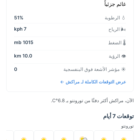
غائم جزئياً
💧 الرطوبة
51%
7 kph
🌬️ الرياح
1015 mb
🌡️ الضغط
10.0 km
👁️ الرؤية
☀️ مؤشر الأشعة فوق البنفسجية
0
عرض التوقعات الكاملة لـ مراكش ←
الآن، مراكش أكثر دفئًا من تورونتو بـ 6.8°C.
توقعات 7 أيام
تورونتو