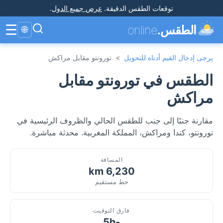
توقعات الطقس الدقيقة
.
عرض جميع الدول
.
☰
الطقس.
online
🌐
يرجى إدخال القيم أدناه للتحويل
>
تورونتو مقابل مراكش
الطقس في تورونتو مقابل
مراكش
مقارنة جنبًا إلى جنب للطقس الحالي والظروف الرئيسية في
تورونتو، كندا ومراكش، المملكة المغربية. محدثة مباشرة.
المسافة
6,230 km
خط مستقيم
فارق التوقيت
-5h