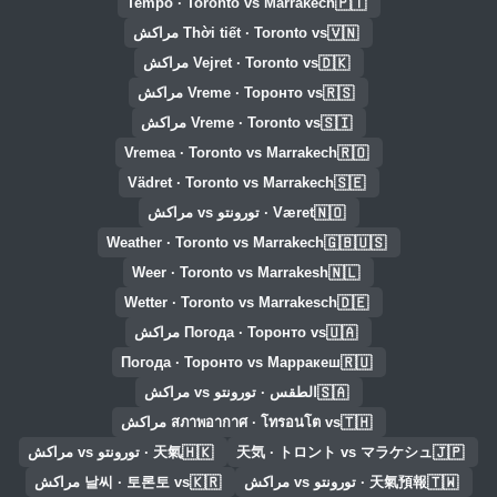
🇵🇹
Tempo · Toronto vs Marrakech
🇻🇳
Thời tiết · Toronto vs مراكش
🇩🇰
Vejret · Toronto vs مراكش
🇷🇸
Vreme · Торонто vs مراكش
🇸🇮
Vreme · Toronto vs مراكش
🇷🇴
Vremea · Toronto vs Marrakech
🇸🇪
Vädret · Toronto vs Marrakech
🇳🇴
Været · تورونتو vs مراكش
🇬🇧🇺🇸
Weather · Toronto vs Marrakech
🇳🇱
Weer · Toronto vs Marrakesh
🇩🇪
Wetter · Toronto vs Marrakesch
🇺🇦
Погода · Торонто vs مراكش
🇷🇺
Погода · Торонто vs Марракеш
🇸🇦
الطقس · تورونتو vs مراكش
🇹🇭
สภาพอากาศ · โทรอนโต vs مراكش
🇭🇰
🇯🇵
天気 · トロント vs マラケシュ
天氣 · تورونتو vs مراكش
🇰🇷
🇹🇼
天氣預報 · تورونتو vs مراكش
날씨 · 토론토 vs مراكش