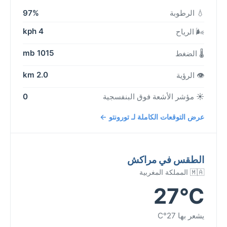
💧 الرطوبة
97%
4 kph
🌬️ الرياح
1015 mb
🌡️ الضغط
2.0 km
👁️ الرؤية
☀️ مؤشر الأشعة فوق البنفسجية
0
عرض التوقعات الكاملة لـ تورونتو ←
الطقس في مراكش
🇲🇦 المملكة المغربية
27°C
يشعر بها 27°C