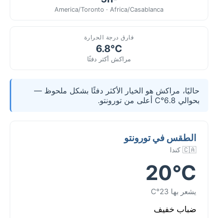
America/Toronto · Africa/Casablanca
فارق درجة الحرارة
6.8°C
مراكش أكثر دفئًا
حاليًا، مراكش هو الخيار الأكثر دفئًا بشكل ملحوظ —
بحوالي 6.8°C أعلى من تورونتو.
الطقس في تورونتو
🇨🇦 كندا
20°C
يشعر بها 23°C
ضباب خفيف