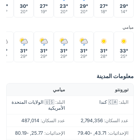
26°
30°
27°
23°
29°
27°
29°
20°
20°
19°
20°
20°
18°
14°
ميامي
31°
31°
31°
31°
31°
31°
33°
29°
29°
29°
29°
29°
28°
25°
معلومات المدينة
تورونتو
ميامي
البلد:
🇨🇦 كندا
البلد:
🇺🇸 الولايات المتحدة
الأمريكية
عدد السكان:
2,794,356
عدد السكان:
487,014
الإحداثيات:
43.71, -79.40
الإحداثيات:
25.77, -80.19