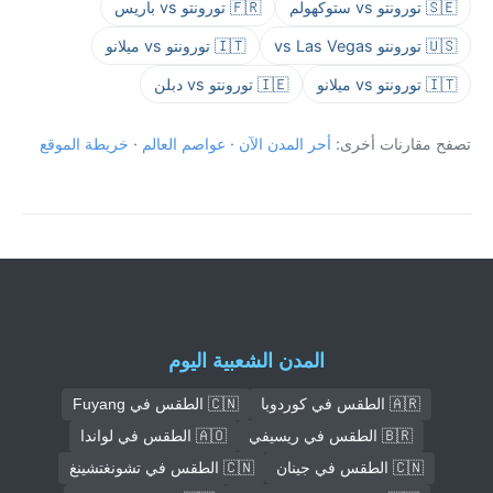
🇸🇪 تورونتو vs ستوكهولم
🇫🇷 تورونتو vs باريس
🇺🇸 تورونتو vs Las Vegas
🇮🇹 تورونتو vs ميلانو
🇮🇹 تورونتو vs ميلانو
🇮🇪 تورونتو vs دبلن
تصفح مقارنات أخرى:
أحر المدن الآن
·
عواصم العالم
·
خريطة الموقع
المدن الشعبية اليوم
🇦🇷 الطقس في كوردوبا
🇨🇳 الطقس في Fuyang
🇧🇷 الطقس في ريسيفي
🇦🇴 الطقس في لواندا
🇨🇳 الطقس في جينان
🇨🇳 الطقس في تشونغتشينغ