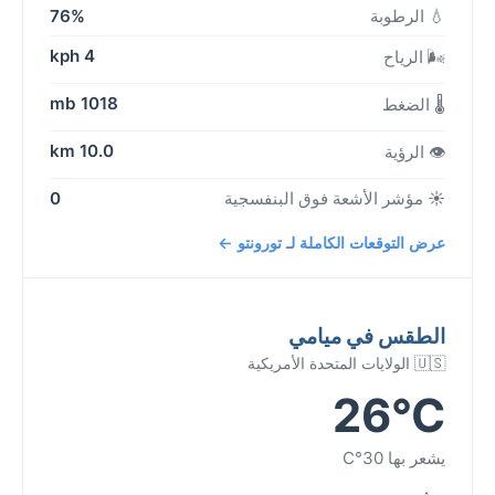
💧 الرطوبة
76%
4 kph
🌬️ الرياح
1018 mb
🌡️ الضغط
10.0 km
👁️ الرؤية
☀️ مؤشر الأشعة فوق البنفسجية
0
عرض التوقعات الكاملة لـ تورونتو ←
الطقس في ميامي
🇺🇸 الولايات المتحدة الأمريكية
26°C
يشعر بها 30°C