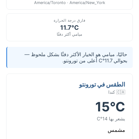
America/Toronto · America/New_York
فارق درجة الحرارة
11.7°C
ميامي أكثر دفئًا
حاليًا، ميامي هو الخيار الأكثر دفئًا بشكل ملحوظ —
بحوالي 11.7°C أعلى من تورونتو.
الطقس في تورونتو
🇨🇦 كندا
15°C
يشعر بها 14°C
مشمس