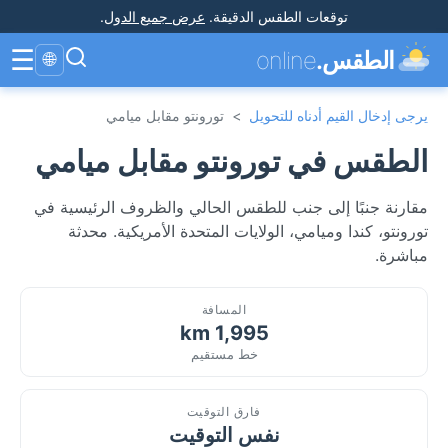
توقعات الطقس الدقيقة
.
عرض جميع الدول
.
☰
الطقس.
online
🌐
يرجى إدخال القيم أدناه للتحويل
>
تورونتو مقابل ميامي
الطقس في تورونتو مقابل ميامي
مقارنة جنبًا إلى جنب للطقس الحالي والظروف الرئيسية في
تورونتو، كندا وميامي، الولايات المتحدة الأمريكية. محدثة
مباشرة.
المسافة
1,995 km
خط مستقيم
فارق التوقيت
نفس التوقيت