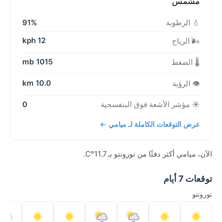
مشمس
💧 الرطوبة
91%
12 kph
🌬️ الرياح
1015 mb
🌡️ الضغط
10.0 km
👁️ الرؤية
☀️ مؤشر الأشعة فوق البنفسجية
0
عرض التوقعات الكاملة لـ ميامي ←
الآن، ميامي أكثر دفئًا من تورونتو بـ 11.7°C.
توقعات 7 أيام
تورونتو