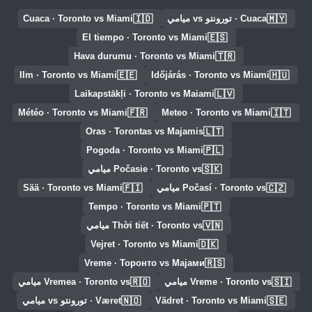
🇮🇩
🇲🇾
Cuaca · تورونتو vs ميامي
Cuaca · Toronto vs Miami
🇪🇸
El tiempo · Toronto vs Miami
🇹🇷
Hava durumu · Toronto vs Miami
🇪🇪
🇭🇺
Ilm · Toronto vs Miami
Időjárás · Toronto vs Miami
🇱🇻
Laikapstākļi · Toronto vs Maiami
🇫🇷
🇮🇹
Météo · Toronto vs Miami
Meteo · Toronto vs Miami
🇱🇹
Oras · Torontas vs Majamis
🇵🇱
Pogoda · Toronto vs Miami
🇸🇰
Počasie · Toronto vs ميامي
🇫🇮
🇨🇿
Počasí · Toronto vs ميامي
Sää · Toronto vs Miami
🇵🇹
Tempo · Toronto vs Miami
🇻🇳
Thời tiết · Toronto vs ميامي
🇩🇰
Vejret · Toronto vs Miami
🇷🇸
Vreme · Торонто vs Мајами
🇷🇴
🇸🇮
Vreme · Toronto vs ميامي
Vremea · Toronto vs ميامي
🇳🇴
🇸🇪
Vädret · Toronto vs Miami
Været · تورونتو vs ميامي