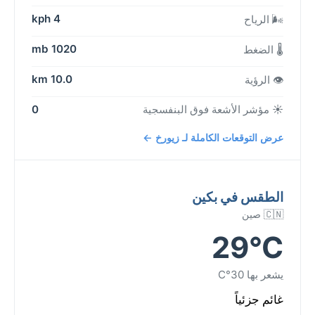
4 kph
🌬️ الرياح
1020 mb
🌡️ الضغط
10.0 km
👁️ الرؤية
☀️ مؤشر الأشعة فوق البنفسجية
0
عرض التوقعات الكاملة لـ زيورخ ←
الطقس في بكين
🇨🇳 صين
29°C
يشعر بها 30°C
غائم جزئياً