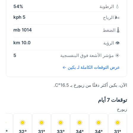
💧 الرطوبة
54%
5 kph
🌬️ الرياح
1014 mb
🌡️ الضغط
10.0 km
👁️ الرؤية
☀️ مؤشر الأشعة فوق البنفسجية
5
عرض التوقعات الكاملة لـ بكين ←
الآن، بكين أكثر دفئًا من زيورخ بـ 16.5°C.
توقعات 7 أيام
زيورخ
34°
32°
31°
33°
34°
34°
31°