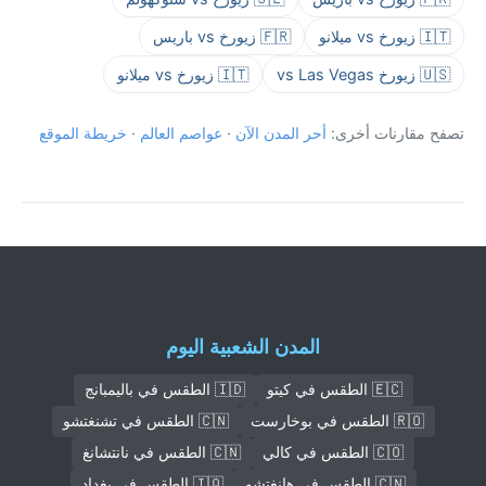
🇮🇹 زيورخ vs ميلانو
🇫🇷 زيورخ vs باريس
🇺🇸 زيورخ vs Las Vegas
🇮🇹 زيورخ vs ميلانو
تصفح مقارنات أخرى:
أحر المدن الآن
·
عواصم العالم
·
خريطة الموقع
المدن الشعبية اليوم
🇪🇨 الطقس في كيتو
🇮🇩 الطقس في باليمبانج
🇷🇴 الطقس في بوخارست
🇨🇳 الطقس في تشنغتشو
🇨🇴 الطقس في كالي
🇨🇳 الطقس في نانتشانغ
🇨🇳 الطقس في هانغتشو
🇮🇶 الطقس في بغداد