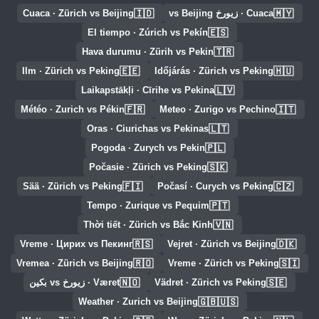
🇮🇩
🇲🇾
Cuaca · زيورخ vs Beijing
Cuaca · Zürich vs Beijing
🇪🇸
El tiempo · Zúrich vs Pekín
🇹🇷
Hava durumu · Zürih vs Pekin
🇪🇪
🇭🇺
Ilm · Zürich vs Peking
Időjárás · Zürich vs Peking
🇱🇻
Laikapstākļi · Cīrihe vs Pekina
🇫🇷
🇮🇹
Météo · Zurich vs Pékin
Meteo · Zurigo vs Pechino
🇱🇹
Oras · Ciurichas vs Pekinas
🇵🇱
Pogoda · Zurych vs Pekin
🇸🇰
Počasie · Zürich vs Peking
🇫🇮
🇨🇿
Sää · Zürich vs Peking
Počasí · Curych vs Peking
🇵🇹
Tempo · Zurique vs Pequim
🇻🇳
Thời tiết · Zürich vs Bắc Kinh
🇷🇸
🇩🇰
Vreme · Цирих vs Пекинг
Vejret · Zürich vs Beijing
🇷🇴
🇸🇮
Vremea · Zürich vs Beijing
Vreme · Zürich vs Peking
🇳🇴
🇸🇪
Vädret · Zürich vs Peking
Været · زيورخ vs بكين
🇬🇧🇺🇸
Weather · Zurich vs Beijing