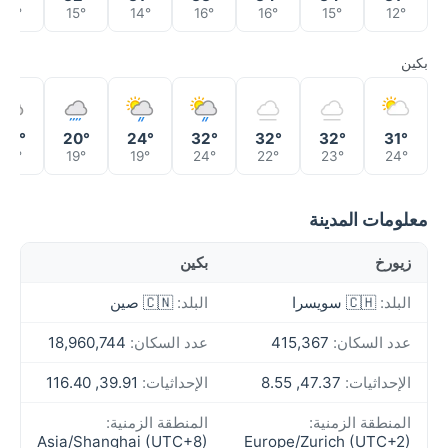
17°
15°
14°
16°
16°
15°
12°
بكين
20°
20°
24°
32°
32°
32°
31°
19°
19°
19°
24°
22°
23°
24°
معلومات المدينة
زيورخ
بكين
البلد:
🇨🇭 سويسرا
البلد:
🇨🇳 صين
عدد السكان:
415,367
عدد السكان:
18,960,744
الإحداثيات:
47.37, 8.55
الإحداثيات:
39.91, 116.40
المنطقة الزمنية:
المنطقة الزمنية:
Asia/Shanghai (UTC+8)
Europe/Zurich (UTC+2)