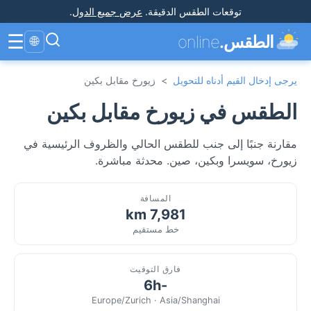
توقعات الطقس الدقيقة
.
عرض جميع الدول
.
☰
الطقس.
online
🌐
يرجى إدخال القيم أدناه للتحويل
>
زيورخ مقابل بكين
الطقس في زيورخ مقابل بكين
مقارنة جنبًا إلى جنب للطقس الحالي والظروف الرئيسية في
زيورخ، سويسرا وبكين، صين. محدثة مباشرة.
المسافة
7,981 km
خط مستقيم
فارق التوقيت
-6h
Europe/Zurich · Asia/Shanghai