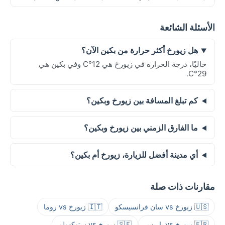
الأسئلة الشائعة
هل زيورخ أكثر حرارة من بكين الآن؟
حاليًا، درجة الحرارة في زيورخ هي 12°C وفي بكين هي
29°C.
كم تبلغ المسافة بين زيورخ وبكين؟
ما الفارق الزمني بين زيورخ وبكين؟
أي مدينة أفضل للزيارة، زيورخ أم بكين؟
مقارنات ذات صلة
🇺🇸 زيورخ vs سان فرانسيسكو
🇮🇹 زيورخ vs روما
🇫🇷 زيورخ vs باريس
🇸🇪 زيورخ vs ستوكهولم