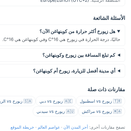
المنطقة الزمنية:
Europe/Zurich (UTC+2)
الأسئلة الشائعة
هل زيورخ أكثر حرارة من كوبنهاغن الآن؟
حاليًا، درجة الحرارة في زيورخ هي 16°C وفي كوبنهاغن هي 16°C.
كم تبلغ المسافة بين زيورخ وكوبنهاغن؟
أي مدينة أفضل للزيارة، زيورخ أم كوبنهاغن؟
مقارنات ذات صلة
🇹🇷 زيورخ vs اسطنبول
🇦🇪 زيورخ vs دبي
🇸🇦 زيورخ vs الرياض
🇲🇦 زيورخ vs مراكش
🇦🇺 زيورخ vs سيدني
تصفح مقارنات أخرى:
أحر المدن الآن
·
عواصم العالم
·
خريطة الموقع