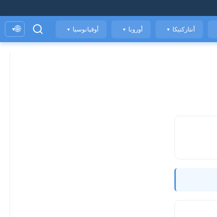
🌐
أنتاركتيكا
أوروبا
أوقيانوسيا
▾
▼
▼
▼