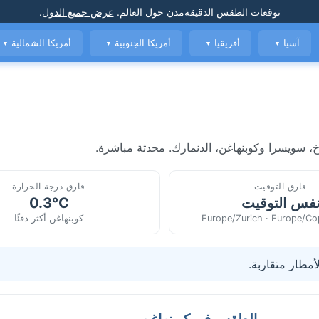
توقعات الطقس الدقيقة
مدن حول العالم
.
عرض جميع الدول
.
آسيا
أفريقيا
أمريكا الجنوبية
أمريكا الشمالية
▼
▼
▼
▼
، سويسرا وكوبنهاغن، الدنمارك. محدثة مباشرة.
فارق التوقيت
فارق درجة الحرارة
فس التوقيت
0.3°C
Europe/Zurich · Europe/C
كوبنهاغن أكثر دفئًا
أمطار متقاربة.
الطقس في كوبنهاغن