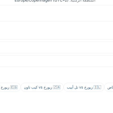
المنطقة الزمنية:
Europe/Copenhagen (UTC+2)
🇮🇱 زيورخ vs تل أبيب
🇿🇦 زيورخ vs كيب تاون
🇪🇬 زيورخ vs القاهرة