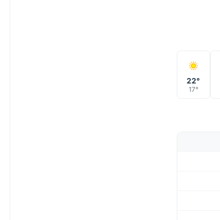
22°
17°