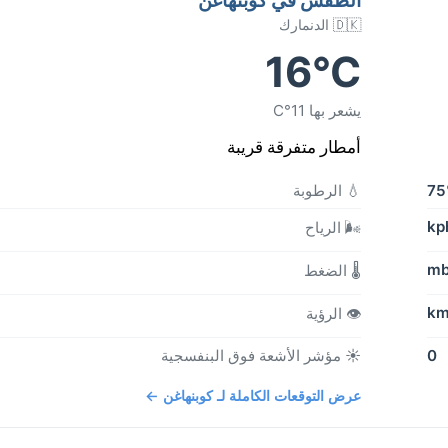
🇩🇰 الدنمارك
16°C
يشعر بها 11°C
أمطار متفرقة قريبة
7
💧 الرطوبة
🌬️ الرياح
🌡️ الضغط
👁️ الرؤية
0
☀️ مؤشر الأشعة فوق البنفسجية
عرض التوقعات الكاملة لـ كوبنهاغن ←