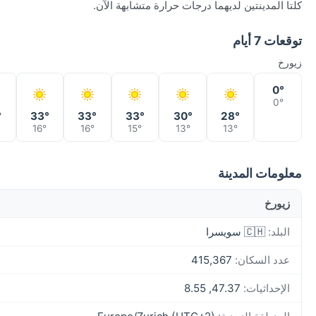
كلتا المدينتين لديهما درجات حرارة متشابهة الآن.
توقعات 7 أيام
زيورخ
0°
0°
°
33°
33°
33°
30°
28°
16°
16°
15°
13°
13°
معلومات المدينة
زيورخ
البلد:
🇨🇭 سويسرا
عدد السكان:
415,367
الإحداثيات:
47.37, 8.55