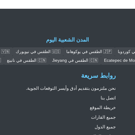
المدن الشعبية اليوم
🇯🇵 الطقس في يوكوهاما
🇺🇸 الطقس في نيويورك
🇻🇳 الطقس في هانوي
🇨🇳 الطقس في Jieyang
🇨🇳 الطقس في نانينغ
🇳
روابط سريعة
نحن ملتزمون بتقديم أدق وأيسر التوقعات الجوية.
اتصل بنا
خريطة الموقع
جميع القارات
جميع الدول