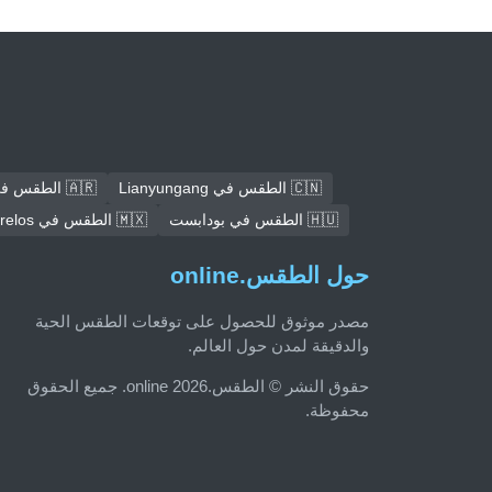
🇨🇳 الطقس في Lianyungang
🇦🇷 الطقس في كوردوبا
🇭🇺 الطقس في بودابست
🇲🇽 الطقس في Ecatepec de Morelos
حول الطقس.online
مصدر موثوق للحصول على توقعات الطقس الحية
والدقيقة لمدن حول العالم.
حقوق النشر © الطقس.online 2026. جميع الحقوق
محفوظة.