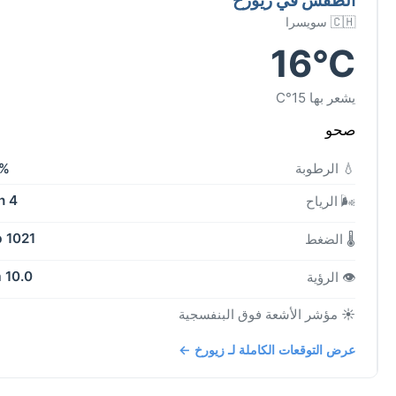
🇨🇭 سويسرا
16°C
يشعر بها 15°C
صحو
💧 الرطوبة
5%
4 kph
🌬️ الرياح
1021 mb
🌡️ الضغط
10.0 km
👁️ الرؤية
☀️ مؤشر الأشعة فوق البنفسجية
عرض التوقعات الكاملة لـ زيورخ ←