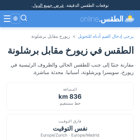
توقعات الطقس الدقيقة
.
عرض جميع الدول
.
☰
الطقس.
online
🌐
يرجى إدخال القيم أدناه للتحويل
>
زيورخ مقابل برشلونة
الطقس في زيورخ مقابل برشلونة
مقارنة جنبًا إلى جنب للطقس الحالي والظروف الرئيسية في
زيورخ، سويسرا وبرشلونة، أسبانيا. محدثة مباشرة.
المسافة
836 km
خط مستقيم
فارق التوقيت
نفس التوقيت
Europe/Zurich · Europe/Madrid