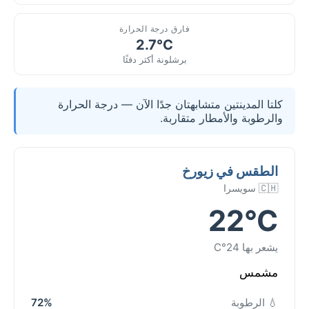
فارق درجة الحرارة
2.7°C
برشلونة أكثر دفئًا
كلتا المدينتين متشابهتان جدًا الآن — درجة الحرارة
والرطوبة والأمطار متقاربة.
الطقس في زيورخ
🇨🇭 سويسرا
22°C
يشعر بها 24°C
مشمس
💧 الرطوبة
72%