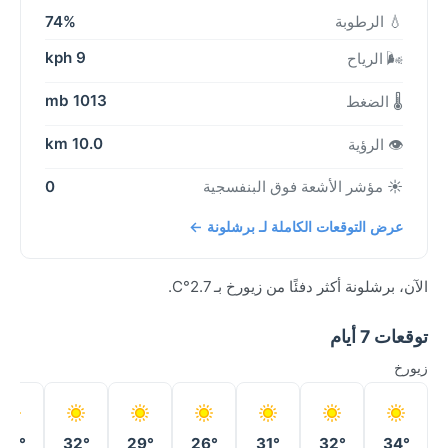
💧 الرطوبة
74%
9 kph
🌬️ الرياح
1013 mb
🌡️ الضغط
10.0 km
👁️ الرؤية
☀️ مؤشر الأشعة فوق البنفسجية
0
عرض التوقعات الكاملة لـ برشلونة ←
الآن، برشلونة أكثر دفئًا من زيورخ بـ 2.7°C.
توقعات 7 أيام
زيورخ
34°
32°
29°
26°
31°
32°
34°