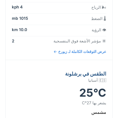
4 kph
🌬️ الرياح
1015 mb
🌡️ الضغط
10.0 km
👁️ الرؤية
☀️ مؤشر الأشعة فوق البنفسجية
2
عرض التوقعات الكاملة لـ زيورخ ←
الطقس في برشلونة
🇪🇸 أسبانيا
25°C
يشعر بها 27°C
مشمس