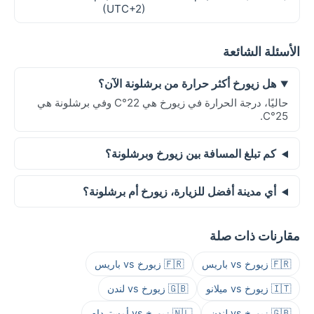
(UTC+2)
الأسئلة الشائعة
هل زيورخ أكثر حرارة من برشلونة الآن؟
حاليًا، درجة الحرارة في زيورخ هي 22°C وفي برشلونة هي
25°C.
كم تبلغ المسافة بين زيورخ وبرشلونة؟
أي مدينة أفضل للزيارة، زيورخ أم برشلونة؟
مقارنات ذات صلة
🇫🇷 زيورخ vs باريس
🇫🇷 زيورخ vs باريس
🇮🇹 زيورخ vs ميلانو
🇬🇧 زيورخ vs لندن
🇬🇧 زيورخ vs لندن
🇳🇱 زيورخ vs أمستردام