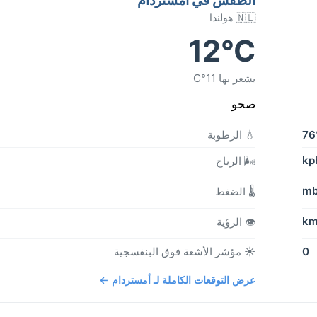
🇳🇱 هولندا
12°C
يشعر بها 11°C
صحو
7
💧 الرطوبة
🌬️ الرياح
b
🌡️ الضغط
👁️ الرؤية
0
☀️ مؤشر الأشعة فوق البنفسجية
عرض التوقعات الكاملة لـ أمستردام ←