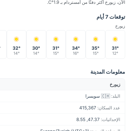
الآن، زيورخ أكثر دفئًا من أمستردام بـ 1.9°C.
توقعات 7 أيام
زيورخ
°
32°
30°
31°
34°
35°
31°
14°
14°
15°
16°
15°
12°
معلومات المدينة
زيورخ
البلد:
🇨🇭 سويسرا
عدد السكان:
415,367
الإحداثيات:
47.37, 8.55