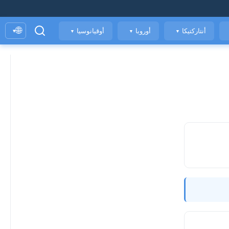
🌐
أنتاركتيكا
أوروبا
أوقيانوسيا
▾
▼
▼
▼