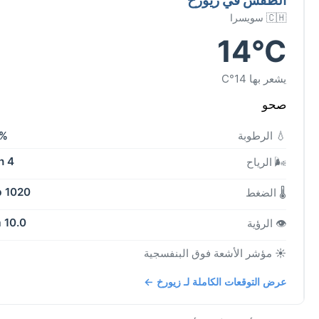
🇨🇭 سويسرا
14°C
يشعر بها 14°C
صحو
💧 الرطوبة
6%
4 kph
🌬️ الرياح
1020 mb
🌡️ الضغط
10.0 km
👁️ الرؤية
☀️ مؤشر الأشعة فوق البنفسجية
عرض التوقعات الكاملة لـ زيورخ ←