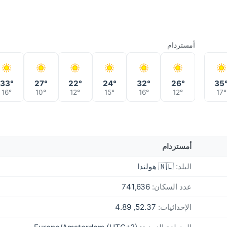
أمستردام
33°
27°
22°
24°
32°
26°
35
16°
10°
12°
15°
16°
12°
17°
أمستردام
البلد:
🇳🇱 هولندا
عدد السكان:
741,636
الإحداثيات:
52.37, 4.89