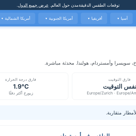
توقعات الطقس الدقيقة
مدن حول العالم
.
عرض جميع الدول
.
آسيا
أفريقيا
أمريكا الجنوبية
أمريكا الشمالية
▼
▼
▼
▼
، سويسرا وأمستردام، هولندا. محدثة مباشرة.
فارق التوقيت
فارق درجة الحرارة
فس التوقيت
1.9°C
Europe/Zurich · Europe/A
زيورخ أكثر دفئًا
أمطار متقاربة.
الطقس في أمستردام