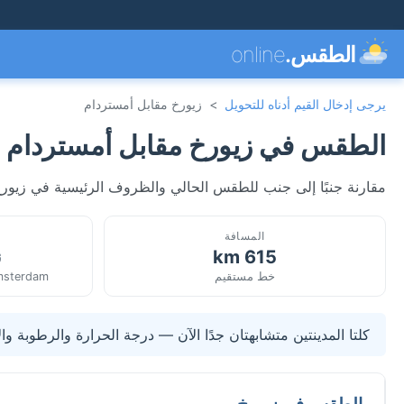
الطقس.
online
يرجى إدخال القيم أدناه للتحويل
>
زيورخ مقابل أمستردام
الطقس في زيورخ مقابل أمستردام
مقارنة جنبًا إلى جنب للطقس الحالي والظروف الرئيسية في زيورخ
المسافة
615 km
ن
خط مستقيم
msterdam
كلتا المدينتين متشابهتان جدًا الآن — درجة الحرارة والرطوبة وال
الطقس في زيورخ