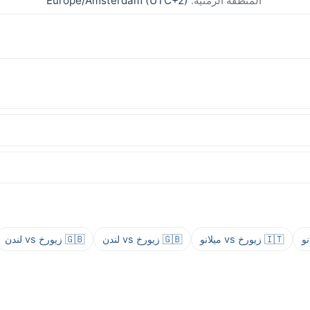
المنطقة الزمنية:
Europe/Amsterdam (UTC+2)
🇮🇹 زيورخ vs ميلانو
🇬🇧 زيورخ vs لندن
🇬🇧 زيورخ vs لندن