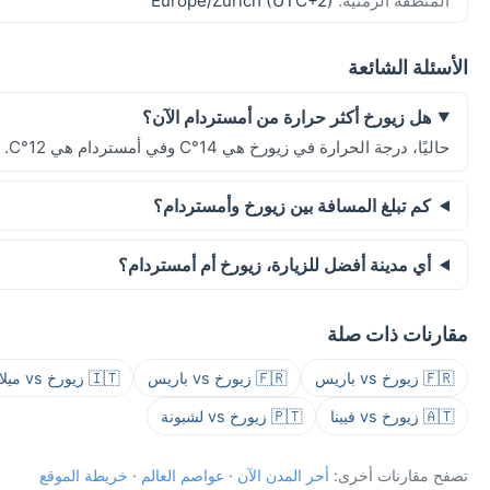
المنطقة الزمنية:
Europe/Zurich (UTC+2)
الأسئلة الشائعة
هل زيورخ أكثر حرارة من أمستردام الآن؟
حاليًا، درجة الحرارة في زيورخ هي 14°C وفي أمستردام هي 12°C.
كم تبلغ المسافة بين زيورخ وأمستردام؟
أي مدينة أفضل للزيارة، زيورخ أم أمستردام؟
مقارنات ذات صلة
🇫🇷 زيورخ vs باريس
🇫🇷 زيورخ vs باريس
🇮🇹 زيورخ vs ميلانو
🇦🇹 زيورخ vs فيينا
🇵🇹 زيورخ vs لشبونة
تصفح مقارنات أخرى:
أحر المدن الآن
·
عواصم العالم
·
خريطة الموقع