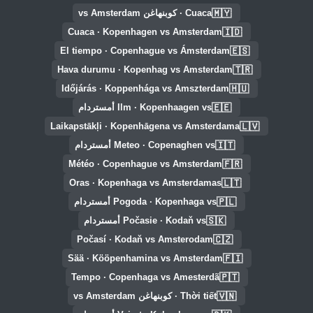
🇲🇾
Cuaca · كوبنهاغن vs Amsterdam
🇮🇩
Cuaca · Kopenhagen vs Amsterdam
🇪🇸
El tiempo · Copenhague vs Ámsterdam
🇹🇷
Hava durumu · Kopenhag vs Amsterdam
🇭🇺
Időjárás · Koppenhága vs Amszterdam
🇪🇪
Ilm · Kopenhaagen vs أمستردام
🇱🇻
Laikapstākļi · Kopenhāgena vs Amsterdama
🇮🇹
Meteo · Copenaghen vs أمستردام
🇫🇷
Météo · Copenhague vs Amsterdam
🇱🇹
Oras · Kopenhaga vs Amsterdamas
🇵🇱
Pogoda · Kopenhaga vs أمستردام
🇸🇰
Počasie · Kodaň vs أمستردام
🇨🇿
Počasí · Kodaň vs Amsterodam
🇫🇮
Sää · Kööpenhamina vs Amsterdam
🇵🇹
Tempo · Copenhaga vs Amesterdã
🇻🇳
Thời tiết · كوبنهاغن vs Amsterdam