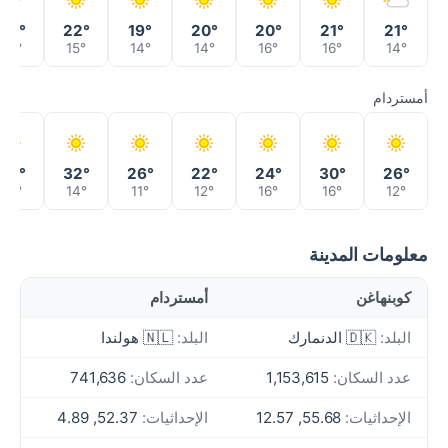
22°
22°
19°
20°
20°
21°
21°
18°
15°
14°
14°
16°
16°
14°
أمستردام
34°
32°
26°
22°
24°
30°
26°
18°
14°
11°
12°
16°
16°
12°
معلومات المدينة
كوبنهاغن
أمستردام
البلد:
🇩🇰 الدنمارك
البلد:
🇳🇱 هولندا
عدد السكان:
1,153,615
عدد السكان:
741,636
الإحداثيات:
55.68, 12.57
الإحداثيات:
52.37, 4.89