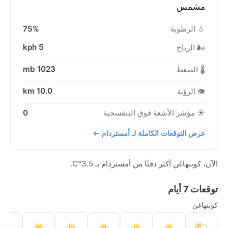
مشمس
💧 الرطوبة
75%
5 kph
🌬️ الرياح
1023 mb
🌡️ الضغط
10.0 km
👁️ الرؤية
☀️ مؤشر الأشعة فوق البنفسجية
0
عرض التوقعات الكاملة لـ أمستردام ←
الآن، كوبنهاغن أكثر دفئًا من أمستردام بـ 3.5°C.
توقعات 7 أيام
كوبنهاغن