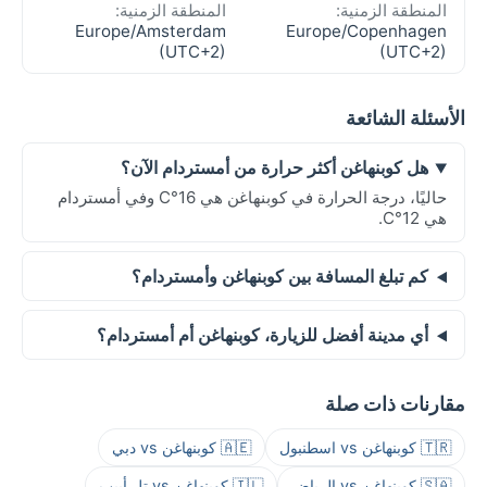
المنطقة الزمنية:
المنطقة الزمنية:
Europe/Amsterdam
Europe/Copenhagen
(UTC+2)
(UTC+2)
الأسئلة الشائعة
هل كوبنهاغن أكثر حرارة من أمستردام الآن؟
حاليًا، درجة الحرارة في كوبنهاغن هي 16°C وفي أمستردام
هي 12°C.
كم تبلغ المسافة بين كوبنهاغن وأمستردام؟
أي مدينة أفضل للزيارة، كوبنهاغن أم أمستردام؟
مقارنات ذات صلة
🇹🇷 كوبنهاغن vs اسطنبول
🇦🇪 كوبنهاغن vs دبي
🇸🇦 كوبنهاغن vs الرياض
🇮🇱 كوبنهاغن vs تل أبيب