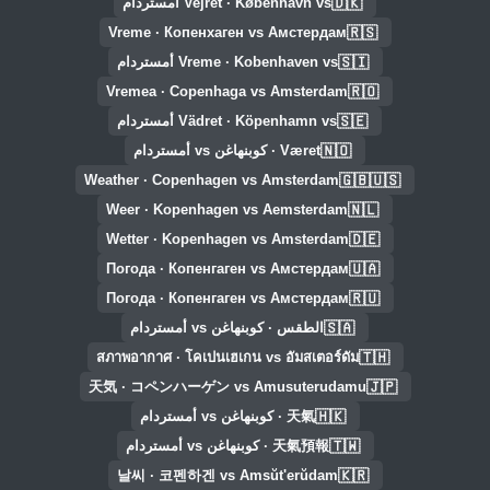
🇩🇰
Vejret · København vs أمستردام
🇷🇸
Vreme · Копенхаген vs Амстердам
🇸🇮
Vreme · Kobenhaven vs أمستردام
🇷🇴
Vremea · Copenhaga vs Amsterdam
🇸🇪
Vädret · Köpenhamn vs أمستردام
🇳🇴
Været · كوبنهاغن vs أمستردام
🇬🇧🇺🇸
Weather · Copenhagen vs Amsterdam
🇳🇱
Weer · Kopenhagen vs Aemsterdam
🇩🇪
Wetter · Kopenhagen vs Amsterdam
🇺🇦
Погода · Копенгаген vs Амстердам
🇷🇺
Погода · Копенгаген vs Амстердам
🇸🇦
الطقس · كوبنهاغن vs أمستردام
🇹🇭
สภาพอากาศ · โคเปนเฮเกน vs อัมสเตอร์ดัม
🇯🇵
天気 · コペンハーゲン vs Amusuterudamu
🇭🇰
天氣 · كوبنهاغن vs أمستردام
🇹🇼
天氣預報 · كوبنهاغن vs أمستردام
🇰🇷
날씨 · 코펜하겐 vs Amsŭt'erŭdam