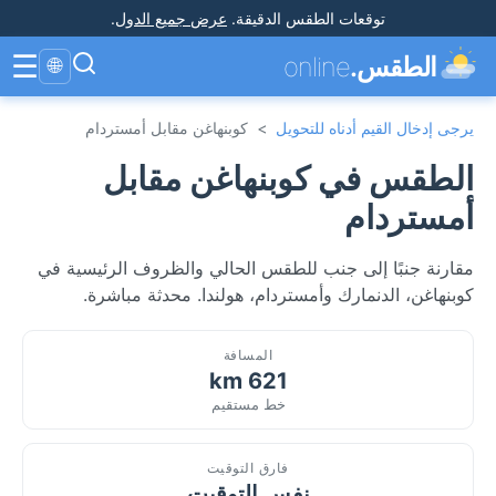
توقعات الطقس الدقيقة
.
عرض جميع الدول
.
☰
الطقس.
online
🌐
يرجى إدخال القيم أدناه للتحويل
>
كوبنهاغن مقابل أمستردام
الطقس في كوبنهاغن مقابل
أمستردام
مقارنة جنبًا إلى جنب للطقس الحالي والظروف الرئيسية في
كوبنهاغن، الدنمارك وأمستردام، هولندا. محدثة مباشرة.
المسافة
621 km
خط مستقيم
فارق التوقيت
نفس التوقيت