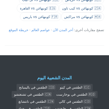
🇿🇦 كوبنهاغن vs كيب تاون
🇪🇬 كوبنهاغن vs القاهرة
🇲🇦 كوبنهاغن vs مراكش
🇫🇷 كوبنهاغن vs باريس
تصفح مقارنات أخرى:
أحر المدن الآن
·
عواصم العالم
·
خريطة الموقع
المدن الشعبية اليوم
🇪🇨 الطقس في كيتو
🇮🇩 الطقس في باليمبانج
🇷🇴 الطقس في بوخارست
🇨🇳 الطقس في تشنغتشو
🇨🇴 الطقس في كالي
🇨🇳 الطقس في نانتشانغ
🇨🇳 الطقس في هانغتشو
🇮🇶 الطقس في بغداد