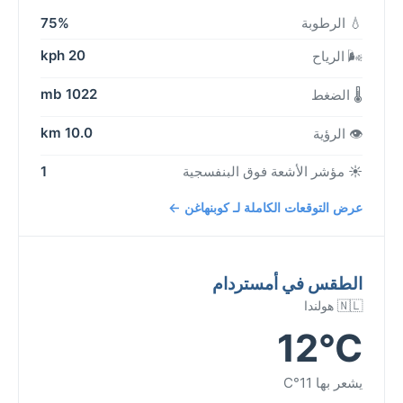
💧 الرطوبة
75%
20 kph
🌬️ الرياح
1022 mb
🌡️ الضغط
10.0 km
👁️ الرؤية
☀️ مؤشر الأشعة فوق البنفسجية
1
عرض التوقعات الكاملة لـ كوبنهاغن ←
الطقس في أمستردام
🇳🇱 هولندا
12°C
يشعر بها 11°C