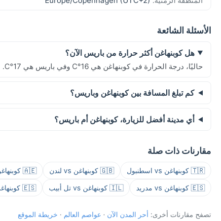
المنطقة الزمنية:
Europe/Copenhagen (UTC+2)
الأسئلة الشائعة
هل كوبنهاغن أكثر حرارة من باريس الآن؟
حاليًا، درجة الحرارة في كوبنهاغن هي 16°C وفي باريس هي 17°C.
كم تبلغ المسافة بين كوبنهاغن وباريس؟
أي مدينة أفضل للزيارة، كوبنهاغن أم باريس؟
مقارنات ذات صلة
🇹🇷 كوبنهاغن vs اسطنبول
🇬🇧 كوبنهاغن vs لندن
🇦🇪 كوبنهاغن vs دبي
🇪🇸 كوبنهاغن vs مدريد
🇮🇱 كوبنهاغن vs تل أبيب
🇪🇸 كوبنهاغن vs برشلونة
تصفح مقارنات أخرى:
أحر المدن الآن
·
عواصم العالم
·
خريطة الموقع