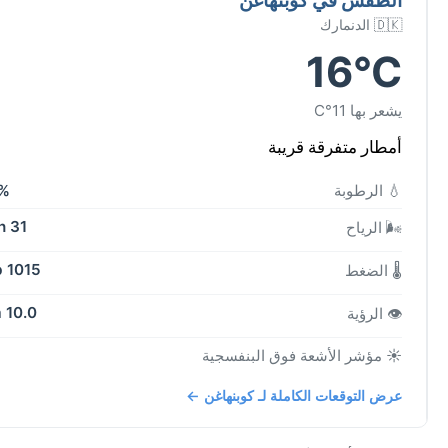
🇩🇰 الدنمارك
16°C
يشعر بها 11°C
أمطار متفرقة قريبة
💧 الرطوبة
%
31 kph
🌬️ الرياح
1015 mb
🌡️ الضغط
10.0 km
👁️ الرؤية
☀️ مؤشر الأشعة فوق البنفسجية
عرض التوقعات الكاملة لـ كوبنهاغن ←