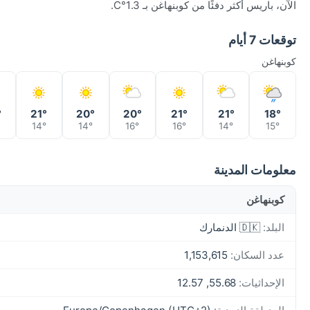
الآن، باريس أكثر دفئًا من كوبنهاغن بـ 1.3°C.
توقعات 7 أيام
كوبنهاغن
°
21°
20°
20°
21°
21°
18°
14°
14°
16°
16°
14°
15°
معلومات المدينة
كوبنهاغن
البلد:
🇩🇰 الدنمارك
عدد السكان:
1,153,615
الإحداثيات:
55.68, 12.57