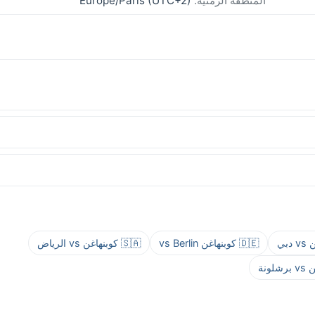
المنطقة الزمنية:
Europe/Paris (UTC+2)
🇩🇪 كوبنهاغن vs Berlin
🇸🇦 كوبنهاغن vs الرياض