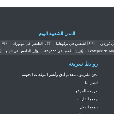
المدن الشعبية اليوم
🇯🇵 الطقس في يوكوهاما
🇺🇸 الطقس في نيويورك
🇻🇳 الطقس في هانوي
🇨🇳 الطقس في Jieyang
🇨🇳 الطقس في نانينغ
🇳
روابط سريعة
نحن ملتزمون بتقديم أدق وأيسر التوقعات الجوية.
اتصل بنا
خريطة الموقع
جميع القارات
جميع الدول