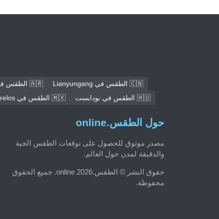
🇨🇳 الطقس في Lianyungang
🇦🇷 الطقس في كوردوبا
🇭🇺 الطقس في بودابست
🇲🇽 الطقس في Ecatepec de Morelos
حول الطقس.online
مصدر موثوق للحصول على توقعات الطقس الحية
والدقيقة لمدن حول العالم.
حقوق النشر © الطقس.online 2026. جميع الحقوق
محفوظة.