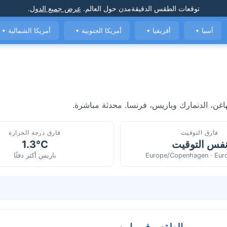
توقعات الطقس الدقيقة
مدن حول العالم
.
عرض جميع الدول
.
آسيا
أفريقيا
أمريكا الجنوبية
أمريكا الشمالية
▼
▼
▼
▼
اغن، الدنمارك وباريس، فرنسا. محدثة مباشرة.
فارق التوقيت
فارق درجة الحرارة
فس التوقيت
1.3°C
Europe/Copenhagen · Euro
باريس أكثر دفئًا
الطقس في باريس