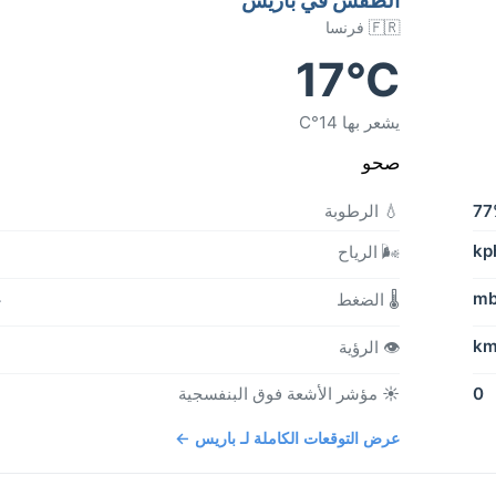
🇫🇷 فرنسا
17°C
يشعر بها 14°C
صحو
77
💧 الرطوبة
🌬️ الرياح
b
🌡️ الضغط
👁️ الرؤية
0
☀️ مؤشر الأشعة فوق البنفسجية
عرض التوقعات الكاملة لـ باريس ←