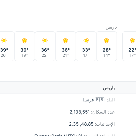
باريس
39°
36°
36°
36°
33°
28°
22
26°
19°
22°
21°
17°
14°
17°
باريس
البلد:
🇫🇷 فرنسا
عدد السكان:
2,138,551
الإحداثيات:
48.85, 2.35