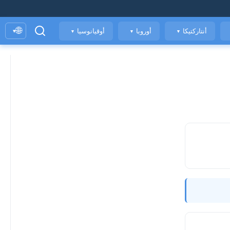
🌐
أنتاركتيكا
أوروبا
أوقيانوسيا
▾
▼
▼
▼