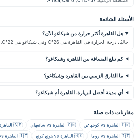
المنطقة الزمنية:
Africa/Cairo (UTC+3)
الأسئلة الشائعة
هل القاهرة أكثر حرارة من شيكاغو الآن؟
حاليًا، درجة الحرارة في القاهرة هي 26°C وفي شيكاغو هي 22°C.
كم تبلغ المسافة بين القاهرة وشيكاغو؟
ما الفارق الزمني بين القاهرة وشيكاغو؟
أي مدينة أفضل للزيارة، القاهرة أم شيكاغو؟
مقارنات ذات صلة
🇩🇰 القاهرة vs كوبنهاغن
🇨🇳 القاهرة vs شانغهاي
🇸🇪 القاهرة vs ستوكهولم
🇮🇹 القاهرة vs روما
🇭🇰 القاهرة vs هونغ كونغ
🇮🇹 القاهرة vs ميلانو