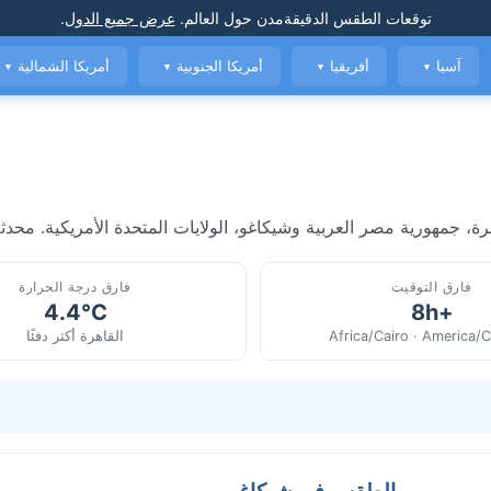
توقعات الطقس الدقيقة
مدن حول العالم
.
عرض جميع الدول
.
آسيا
أفريقيا
أمريكا الجنوبية
أمريكا الشمالية
▼
▼
▼
▼
، جمهورية مصر العربية وشيكاغو، الولايات المتحدة الأمريكية. محدث
فارق التوقيت
فارق درجة الحرارة
4.4°C
+8h
Africa/Cairo · America/
القاهرة أكثر دفئًا
الطقس في شيكاغو