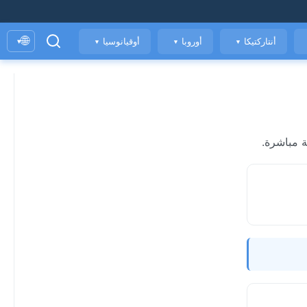
🌐
أنتاركتيكا
أوروبا
أوقيانوسيا
▾
▼
▼
▼
ة مباشرة.