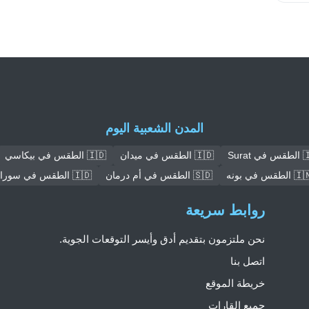
المدن الشعبية اليوم
 Surat
🇮🇩 الطقس في ميدان
🇮🇩 الطقس في بيكاسي
 الطقس في بونه
🇸🇩 الطقس في أم درمان
🇮🇩 الطقس في سورابايا
روابط سريعة
نحن ملتزمون بتقديم أدق وأيسر التوقعات الجوية.
اتصل بنا
خريطة الموقع
جميع القارات