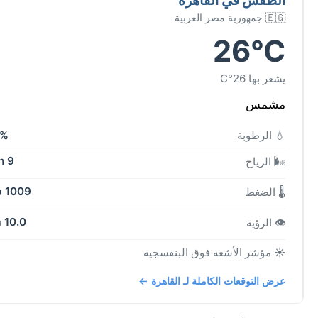
🇪🇬 جمهورية مصر العربية
26°C
يشعر بها 26°C
مشمس
💧 الرطوبة
4%
9 kph
🌬️ الرياح
1009 mb
🌡️ الضغط
10.0 km
👁️ الرؤية
☀️ مؤشر الأشعة فوق البنفسجية
عرض التوقعات الكاملة لـ القاهرة ←