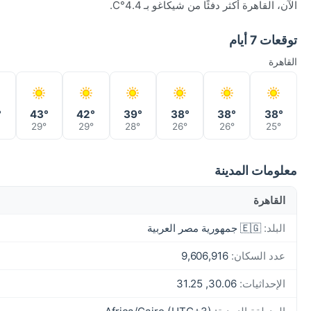
الآن، القاهرة أكثر دفئًا من شيكاغو بـ 4.4°C.
توقعات 7 أيام
القاهرة
°
43°
42°
39°
38°
38°
38°
29°
29°
28°
26°
26°
25°
معلومات المدينة
القاهرة
البلد:
🇪🇬 جمهورية مصر العربية
عدد السكان:
9,606,916
الإحداثيات:
30.06, 31.25