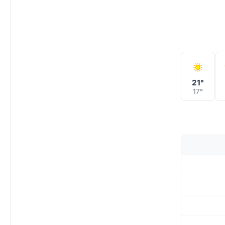
21°
17°