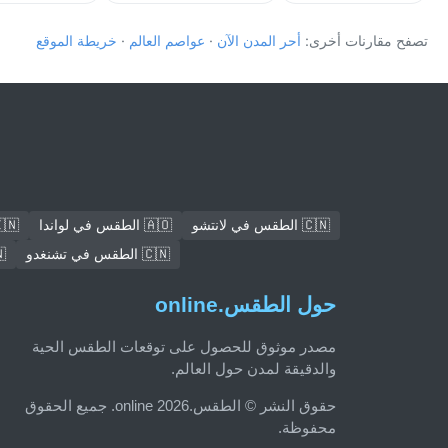
تصفح مقارنات أخرى:
أحر المدن الآن
·
عواصم العالم
·
خريطة الموقع
🇨🇳 الطقس في لانتشو
🇦🇴 الطقس في لواندا
🇮🇳 الطقس في
🇨🇳 الطقس في تشنغدو
🇮🇳
حول الطقس.online
مصدر موثوق للحصول على توقعات الطقس الحية
والدقيقة لمدن حول العالم.
حقوق النشر © الطقس.online 2026. جميع الحقوق
محفوظة.