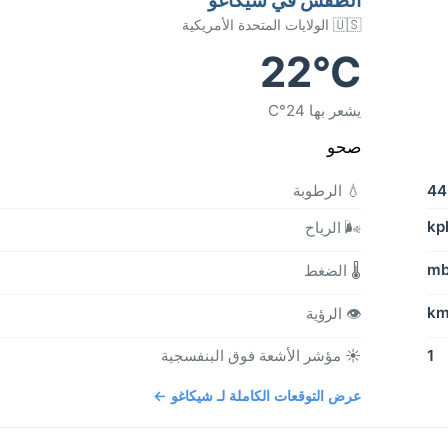
🇺🇸 الولايات المتحدة الأمريكية
22°C
يشعر بها 24°C
صحو
4
💧 الرطوبة
🌬️ الرياح
🌡️ الضغط
👁️ الرؤية
1
☀️ مؤشر الأشعة فوق البنفسجية
عرض التوقعات الكاملة لـ شيكاغو ←