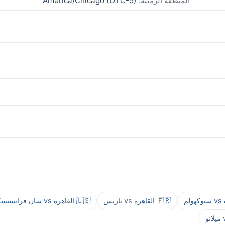
المنطقة الزمنية:
America/Chicago (UTC-5)
🇫🇷 القاهرة vs باريس
🇺🇸 القاهرة vs سان فرانسيسكو