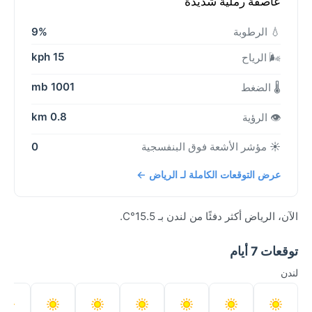
عاصفة رملية شديدة
💧 الرطوبة
9%
15 kph
🌬️ الرياح
1001 mb
🌡️ الضغط
0.8 km
👁️ الرؤية
☀️ مؤشر الأشعة فوق البنفسجية
0
عرض التوقعات الكاملة لـ الرياض ←
الآن، الرياض أكثر دفئًا من لندن بـ 15.5°C.
توقعات 7 أيام
لندن