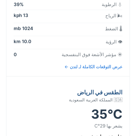
💧 الرطوبة
39%
13 kph
🌬️ الرياح
1024 mb
🌡️ الضغط
10.0 km
👁️ الرؤية
☀️ مؤشر الأشعة فوق البنفسجية
0
عرض التوقعات الكاملة لـ لندن ←
الطقس في الرياض
🇸🇦 المملكة العربية السعودية
35°C
يشعر بها 29°C