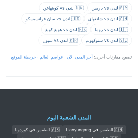
🇫🇷 لندن vs باريس
🇩🇰 لندن vs كوبنهاغن
🇨🇳 لندن vs شانغهاي
🇺🇸 لندن vs سان فرانسيسكو
🇮🇹 لندن vs روما
🇭🇰 لندن vs هونغ كونغ
🇸🇪 لندن vs ستوكهولم
🇰🇷 لندن vs سيول
تصفح مقارنات أخرى:
أحر المدن الآن
·
عواصم العالم
·
خريطة الموقع
المدن الشعبية اليوم
🇨🇳 الطقس في Lianyungang
🇦🇷 الطقس في كوردوبا