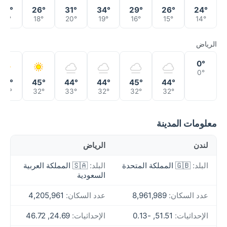
35°
26°
31°
34°
29°
26°
24°
19°
18°
20°
19°
16°
15°
14°
الرياض
0°
0°
46°
45°
44°
44°
45°
44°
35°
32°
33°
32°
32°
32°
معلومات المدينة
لندن
الرياض
البلد:
🇬🇧 المملكة المتحدة
البلد:
🇸🇦 المملكة العربية
السعودية
عدد السكان:
8,961,989
عدد السكان:
4,205,961
الإحداثيات:
51.51, -0.13
الإحداثيات:
24.69, 46.72