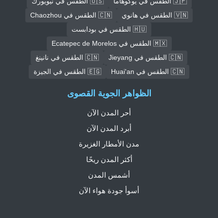
🇯🇵 الطقس في يوكوهاما
🇺🇸 الطقس في نيويورك
🇻🇳 الطقس في هانوي
🇨🇳 الطقس في Chaozhou
🇭🇺 الطقس في بودابست
🇲🇽 الطقس في Ecatepec de Morelos
🇨🇳 الطقس في Jieyang
🇨🇳 الطقس في نانينغ
🇨🇳 الطقس في Huai'an
🇪🇬 الطقس في الجيزة
الظواهر الجوية القصوى
أحر المدن الآن
أبرد المدن الآن
مدن الأمطار الغزيرة
أكثر المدن ريحًا
أشمس المدن
أسوأ جودة هواء الآن