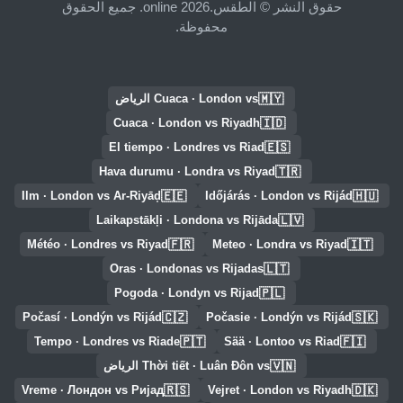
حقوق النشر © الطقس.online 2026. جميع الحقوق
محفوظة.
🇲🇾
Cuaca · London vs الرياض
🇮🇩
Cuaca · London vs Riyadh
🇪🇸
El tiempo · Londres vs Riad
🇹🇷
Hava durumu · Londra vs Riyad
🇪🇪
🇭🇺
Ilm · London vs Ar-Riyāḑ
Időjárás · London vs Rijád
🇱🇻
Laikapstākļi · Londona vs Rijāda
🇫🇷
🇮🇹
Météo · Londres vs Riyad
Meteo · Londra vs Riyad
🇱🇹
Oras · Londonas vs Rijadas
🇵🇱
Pogoda · Londyn vs Rijad
🇨🇿
🇸🇰
Počasí · Londýn vs Rijád
Počasie · Londýn vs Rijád
🇵🇹
🇫🇮
Tempo · Londres vs Riade
Sää · Lontoo vs Riad
🇻🇳
Thời tiết · Luân Đôn vs الرياض
🇷🇸
🇩🇰
Vreme · Лондон vs Ријад
Vejret · London vs Riyadh