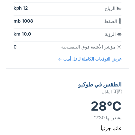
12 kph
🌬️ الرياح
1008 mb
🌡️ الضغط
10.0 km
👁️ الرؤية
☀️ مؤشر الأشعة فوق البنفسجية
0
عرض التوقعات الكاملة لـ تل أبيب ←
الطقس في طوكيو
🇯🇵 اليابان
28°C
يشعر بها 30°C
غائم جزئياً