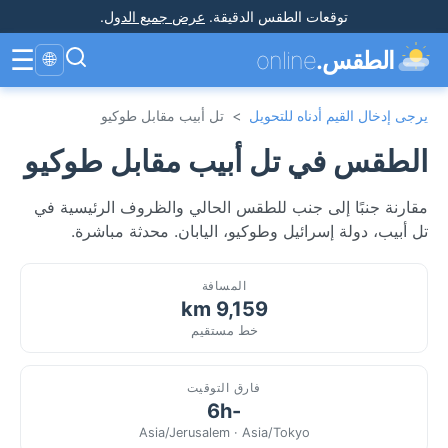
توقعات الطقس الدقيقة
.
عرض جميع الدول
.
☰
الطقس.
online
🌐
يرجى إدخال القيم أدناه للتحويل
>
تل أبيب مقابل طوكيو
الطقس في تل أبيب مقابل طوكيو
مقارنة جنبًا إلى جنب للطقس الحالي والظروف الرئيسية في
تل أبيب، دولة إسرائيل وطوكيو، اليابان. محدثة مباشرة.
المسافة
9,159 km
خط مستقيم
فارق التوقيت
-6h
Asia/Jerusalem · Asia/Tokyo