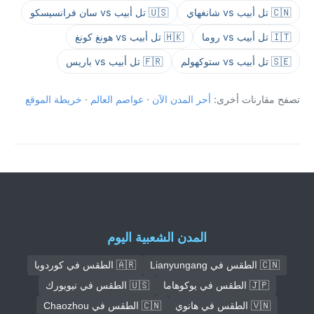
🇨🇳 تل أبيب vs شانغهاي
🇺🇸 تل أبيب vs سان فرانسيسكو
🇮🇹 تل أبيب vs روما
🇭🇰 تل أبيب vs هونغ كونغ
🇸🇪 تل أبيب vs ستوكهولم
🇫🇷 تل أبيب vs باريس
تصفح مقارنات أخرى:
أحر المدن الآن
·
عواصم العالم
·
خريطة الموقع
المدن الشعبية اليوم
🇨🇳 الطقس في Lianyungang
🇦🇷 الطقس في كوردوبا
🇯🇵 الطقس في يوكوهاما
🇺🇸 الطقس في نيويورك
🇻🇳 الطقس في هانوي
🇨🇳 الطقس في Chaozhou