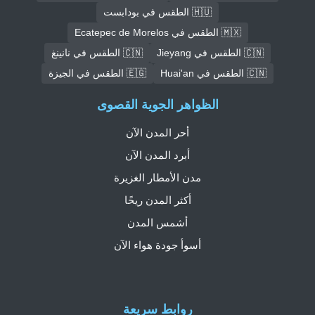
🇭🇺 الطقس في بودابست
🇲🇽 الطقس في Ecatepec de Morelos
🇨🇳 الطقس في Jieyang
🇨🇳 الطقس في نانينغ
🇨🇳 الطقس في Huai'an
🇪🇬 الطقس في الجيزة
الظواهر الجوية القصوى
أحر المدن الآن
أبرد المدن الآن
مدن الأمطار الغزيرة
أكثر المدن ريحًا
أشمس المدن
أسوأ جودة هواء الآن
روابط سريعة