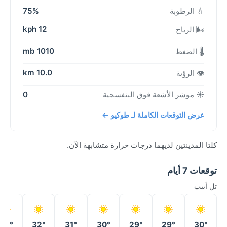
💧 الرطوبة
75%
12 kph
🌬️ الرياح
1010 mb
🌡️ الضغط
10.0 km
👁️ الرؤية
☀️ مؤشر الأشعة فوق البنفسجية
0
عرض التوقعات الكاملة لـ طوكيو ←
كلتا المدينتين لديهما درجات حرارة متشابهة الآن.
توقعات 7 أيام
تل أبيب
33°
32°
31°
30°
29°
29°
30°