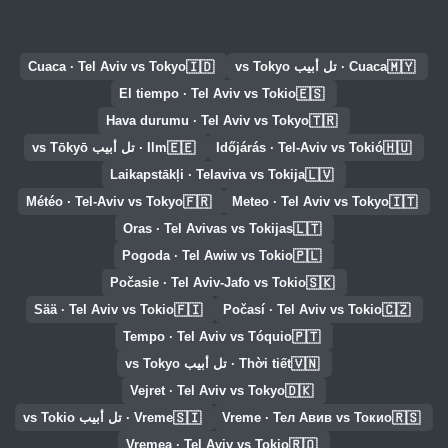
🇮🇩
🇲🇾
Cuaca · تل أبيب vs Tokyo
Cuaca · Tel Aviv vs Tokyo
🇪🇸
El tiempo · Tel Aviv vs Tokio
🇹🇷
Hava durumu · Tel Aviv vs Tokyo
🇪🇪
🇭🇺
Időjárás · Tel-Aviv vs Tokió
Ilm · تل أبيب vs Tōkyō
🇱🇻
Laikapstākļi · Telaviva vs Tokija
🇫🇷
🇮🇹
Météo · Tel-Aviv vs Tokyo
Meteo · Tel Aviv vs Tokyo
🇱🇹
Oras · Tel Avivas vs Tokijas
🇵🇱
Pogoda · Tel Awiw vs Tokio
🇸🇰
Počasie · Tel Aviv-Jafo vs Tokio
🇫🇮
🇨🇿
Sää · Tel Aviv vs Tokio
Počasí · Tel Aviv vs Tokio
🇵🇹
Tempo · Tel Aviv vs Tóquio
🇻🇳
Thời tiết · تل أبيب vs Tokyo
🇩🇰
Vejret · Tel Aviv vs Tokyo
🇸🇮
🇷🇸
Vreme · Тел Авив vs Токио
Vreme · تل أبيب vs Tokio
🇷🇴
Vremea · Tel Aviv vs Tokio