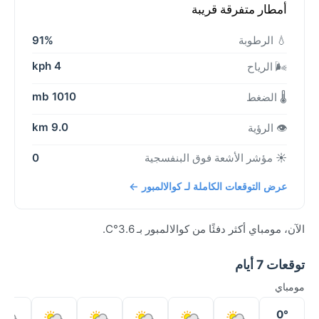
أمطار متفرقة قريبة
💧 الرطوبة
91%
4 kph
🌬️ الرياح
1010 mb
🌡️ الضغط
9.0 km
👁️ الرؤية
☀️ مؤشر الأشعة فوق البنفسجية
0
عرض التوقعات الكاملة لـ كوالالمبور ←
الآن، مومباي أكثر دفئًا من كوالالمبور بـ 3.6°C.
توقعات 7 أيام
مومباي
0°