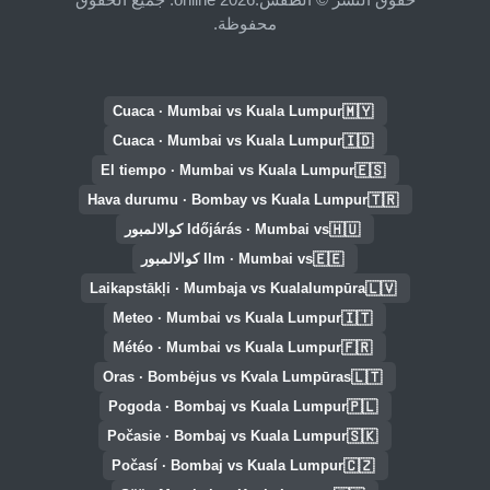
محفوظة.
🇲🇾
Cuaca · Mumbai vs Kuala Lumpur
🇮🇩
Cuaca · Mumbai vs Kuala Lumpur
🇪🇸
El tiempo · Mumbai vs Kuala Lumpur
🇹🇷
Hava durumu · Bombay vs Kuala Lumpur
🇭🇺
Időjárás · Mumbai vs كوالالمبور
🇪🇪
Ilm · Mumbai vs كوالالمبور
🇱🇻
Laikapstākļi · Mumbaja vs Kualalumpūra
🇮🇹
Meteo · Mumbai vs Kuala Lumpur
🇫🇷
Météo · Mumbai vs Kuala Lumpur
🇱🇹
Oras · Bombėjus vs Kvala Lumpūras
🇵🇱
Pogoda · Bombaj vs Kuala Lumpur
🇸🇰
Počasie · Bombaj vs Kuala Lumpur
🇨🇿
Počasí · Bombaj vs Kuala Lumpur