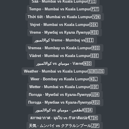
🇫🇮
Sää · Mumbai vs Kuala Lumpur
🇵🇹
Tempo · Mumbai vs Kuala Lumpur
🇻🇳
Thời tiết · Mumbai vs Kuala Lumpur
🇩🇰
Vejret · Mumbai vs Kuala Lumpur
🇷🇸
Vreme · Мумбај vs Куала Лумпур
🇸🇮
Vreme · Mumbaj vs كوالالمبور
🇷🇴
Vremea · Mumbay vs Kuala Lumpur
🇸🇪
Vädret · Mumbai vs Kuala Lumpur
🇳🇴
Været · مومباي vs كوالالمبور
🇬🇧🇺🇸
Weather · Mumbai vs Kuala Lumpur
🇳🇱
Weer · Bombay vs Kuala Lumpur
🇩🇪
Wetter · Mumbai vs Kuala Lumpur
🇺🇦
Погода · Мумбаї vs Куала-Лумпур
🇷🇺
Погода · Мумбаи vs Куала-Лумпур
🇸🇦
الطقس · مومباي vs كوالالمبور
🇹🇭
สภาพอากาศ · มุมไบ vs กัวลาลัมเปอร์
🇯🇵
天気 · ムンバイ vs クアラルンプール