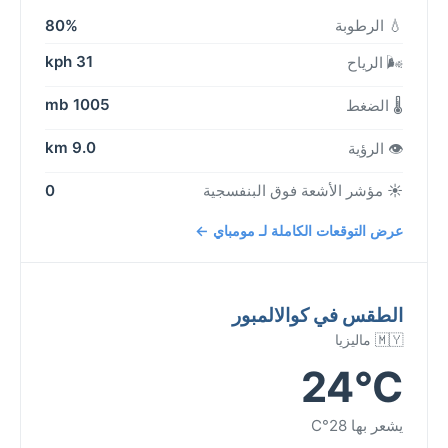
💧 الرطوبة
80%
31 kph
🌬️ الرياح
1005 mb
🌡️ الضغط
9.0 km
👁️ الرؤية
☀️ مؤشر الأشعة فوق البنفسجية
0
عرض التوقعات الكاملة لـ مومباي ←
الطقس في كوالالمبور
🇲🇾 ماليزيا
24°C
يشعر بها 28°C