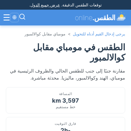
توقعات الطقس الدقيقة
.
عرض جميع الدول
.
☰
الطقس.
online
🌐
يرجى إدخال القيم أدناه للتحويل
>
مومباي مقابل كوالالمبور
الطقس في مومباي مقابل
كوالالمبور
مقارنة جنبًا إلى جنب للطقس الحالي والظروف الرئيسية في
مومباي، الهند وكوالالمبور، ماليزيا. محدثة مباشرة.
المسافة
3,597 km
خط مستقيم
فارق التوقيت
-2h