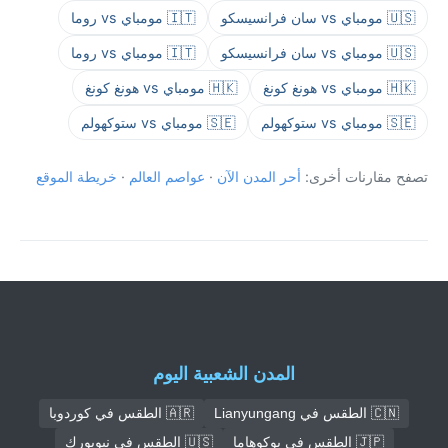
🇺🇸 مومباي vs سان فرانسيسكو
🇮🇹 مومباي vs روما
🇺🇸 مومباي vs سان فرانسيسكو
🇮🇹 مومباي vs روما
🇭🇰 مومباي vs هونغ كونغ
🇭🇰 مومباي vs هونغ كونغ
🇸🇪 مومباي vs ستوكهولم
🇸🇪 مومباي vs ستوكهولم
تصفح مقارنات أخرى:
أحر المدن الآن
·
عواصم العالم
·
خريطة الموقع
المدن الشعبية اليوم
🇨🇳 الطقس في Lianyungang
🇦🇷 الطقس في كوردوبا
🇯🇵 الطقس في يوكوهاما
🇺🇸 الطقس في نيويورك