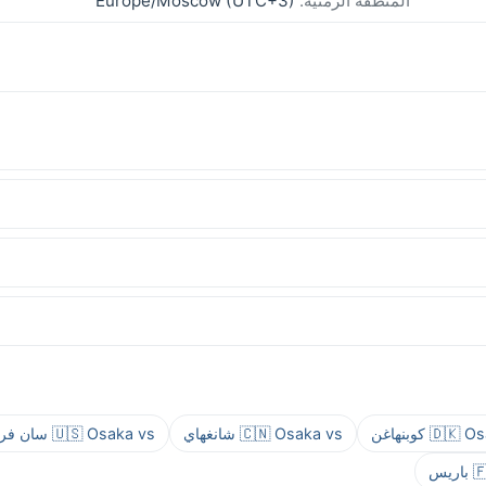
المنطقة الزمنية:
Europe/Moscow (UTC+3)
🇩 كوبنهاغن
🇨🇳 Osaka vs شانغهاي
🇺🇸 Osaka vs سان فرانسيسكو
يس