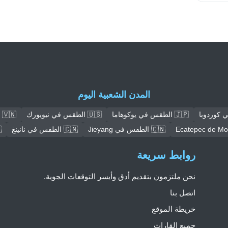
المدن الشعبية اليوم
🇯🇵 الطقس في يوكوهاما
🇺🇸 الطقس في نيويورك
🇻🇳 الطقس في هانوي
🇨🇳 الطقس في Jieyang
🇨🇳 الطقس في نانينغ
🇳
روابط سريعة
نحن ملتزمون بتقديم أدق وأيسر التوقعات الجوية.
اتصل بنا
خريطة الموقع
جميع القارات