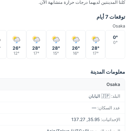
كلتا المدينتين لديهما درجات حرارة متشابهة الآن.
توقعات 7 أيام
Osaka
0°
0°
°
26°
28°
28°
26°
28°
12°
17°
15°
16°
17°
معلومات المدينة
Osaka
البلد:
🇯🇵 اليابان
عدد السكان:
—
الإحداثيات:
35.95, 137.27