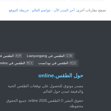
تصفح مقارنات أخرى:
أحر المدن الآن
·
عواصم العالم
·
خريطة الموقع
🇨🇳 الطقس في Lianyungang
🇦🇷 الطقس في كوردوبا
🇭🇺 الطقس في بودابست
🇲🇽 الطقس في Ecatepec de Morelos
حول الطقس.online
مصدر موثوق للحصول على توقعات الطقس الحية
والدقيقة لمدن حول العالم.
حقوق النشر © الطقس.online 2026. جميع الحقوق
محفوظة.