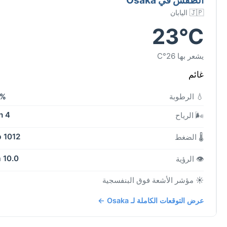
🇯🇵 اليابان
23°C
يشعر بها 26°C
غائم
💧 الرطوبة
4%
4 kph
🌬️ الرياح
1012 mb
🌡️ الضغط
10.0 km
👁️ الرؤية
☀️ مؤشر الأشعة فوق البنفسجية
عرض التوقعات الكاملة لـ Osaka ←