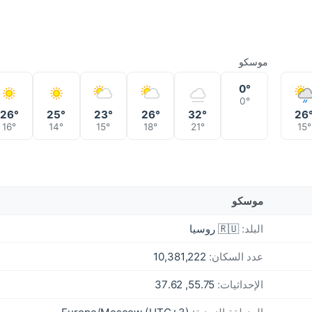
موسكو
0°
0°
26°
25°
23°
26°
32°
26
16°
14°
15°
18°
21°
15°
موسكو
البلد:
🇷🇺 روسيا
عدد السكان:
10,381,222
الإحداثيات:
55.75, 37.62