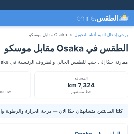
الطقس.
online
يرجى إدخال القيم أدناه للتحويل
>
Osaka مقابل موسكو
الطقس في Osaka مقابل موسكو
مقارنة جنبًا إلى جنب للطقس الحالي والظروف الرئيسية في Osaka، اليابان وموسكو، روسيا. محدثة مباشرة.
المسافة
7,324 km
خط مستقيم
Moscow
كلتا المدينتين متشابهتان جدًا الآن — درجة الحرارة والرطوبة وال
الطقس في Osaka