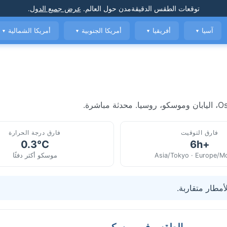
توقعات الطقس الدقيقة
مدن حول العالم
.
عرض جميع الدول
.
آسيا
أفريقيا
أمريكا الجنوبية
أمريكا الشمالية
▼
▼
▼
▼
فارق التوقيت
فارق درجة الحرارة
0.3°C
+6h
Asia/Tokyo · Europe/
موسكو أكثر دفئًا
أمطار متقاربة.
الطقس في موسكو