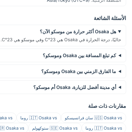
المنطقة الزمنية:
Asia/Tokyo (UTC+9)
الأسئلة الشائعة
هل Osaka أكثر حرارة من موسكو الآن؟
حاليًا، درجة الحرارة في Osaka هي 23°C وفي موسكو هي 23°C.
كم تبلغ المسافة بين Osaka وموسكو؟
ما الفارق الزمني بين Osaka وموسكو؟
أي مدينة أفضل للزيارة، Osaka أم موسكو؟
مقارنات ذات صلة
🇺🇸 Osaka vs سان فرانسيسكو
🇮🇹 Osaka vs روما
 Osaka vs
🇮🇹 Osaka vs روما
🇸🇪 Osaka vs ستوكهولم
🇫🇷 Osaka vs بار