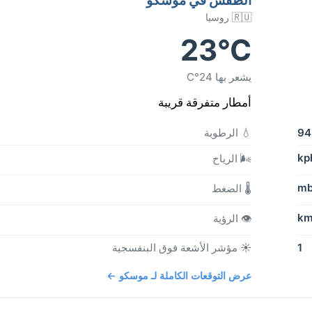
🇷🇺 روسيا
23°C
يشعر بها 24°C
أمطار متفرقة قريبة
9
💧 الرطوبة
🌬️ الرياح
🌡️ الضغط
👁️ الرؤية
1
☀️ مؤشر الأشعة فوق البنفسجية
عرض التوقعات الكاملة لـ موسكو ←