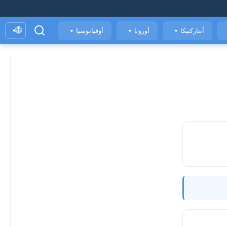
🌐
أنتاركتيكا
أوروبا
أوقيانوسيا
▾
▼
▼
▼