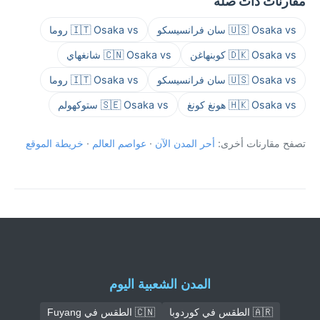
مقارنات ذات صلة
🇺🇸 Osaka vs سان فرانسيسكو
🇮🇹 Osaka vs روما
🇩🇰 Osaka vs كوبنهاغن
🇨🇳 Osaka vs شانغهاي
🇺🇸 Osaka vs سان فرانسيسكو
🇮🇹 Osaka vs روما
🇭🇰 Osaka vs هونغ كونغ
🇸🇪 Osaka vs ستوكهولم
تصفح مقارنات أخرى:
أحر المدن الآن
·
عواصم العالم
·
خريطة الموقع
المدن الشعبية اليوم
🇦🇷 الطقس في كوردوبا
🇨🇳 الطقس في Fuyang