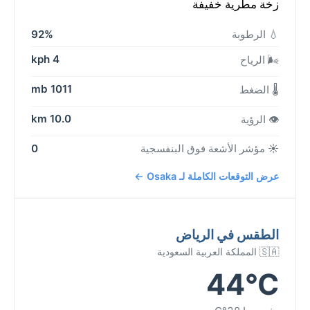
زخة مطرية خفيفة
💧 الرطوبة
92%
4 kph
🌬️ الرياح
1011 mb
🌡️ الضغط
10.0 km
👁️ الرؤية
☀️ مؤشر الأشعة فوق البنفسجية
0
عرض التوقعات الكاملة لـ Osaka ←
الطقس في الرياض
🇸🇦 المملكة العربية السعودية
44°C