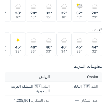
30°
28°
28°
32°
32°
32°
28°
15°
16°
16°
15°
16°
15°
20°
الرياض
45°
45°
46°
46°
46°
45°
44°
33°
33°
33°
33°
34°
33°
32°
معلومات المدينة
Osaka
الرياض
البلد:
🇯🇵 اليابان
البلد:
🇸🇦 المملكة العربية
السعودية
عدد السكان:
—
عدد السكان:
4,205,961