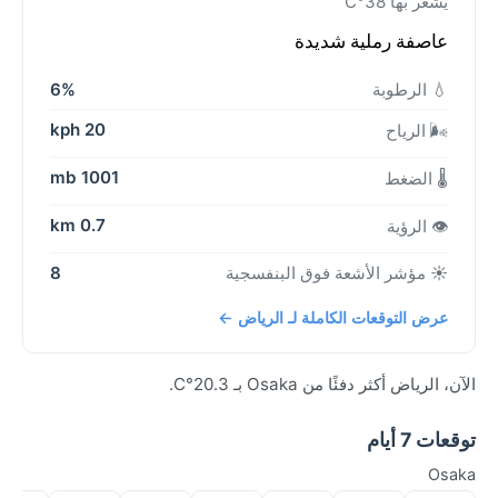
يشعر بها 38°C
عاصفة رملية شديدة
💧 الرطوبة
6%
20 kph
🌬️ الرياح
1001 mb
🌡️ الضغط
0.7 km
👁️ الرؤية
☀️ مؤشر الأشعة فوق البنفسجية
8
عرض التوقعات الكاملة لـ الرياض ←
الآن، الرياض أكثر دفئًا من Osaka بـ 20.3°C.
توقعات 7 أيام
Osaka