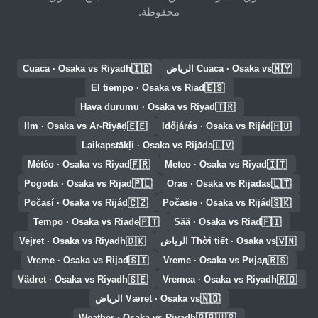
محفوظة.
🇮🇩
🇲🇾
Cuaca · Osaka vs الرياض
Cuaca · Osaka vs Riyadh
🇪🇸
El tiempo · Osaka vs Riad
🇹🇷
Hava durumu · Osaka vs Riyad
🇪🇪
🇭🇺
Ilm · Osaka vs Ar-Riyāḑ
Időjárás · Osaka vs Rijád
🇱🇻
Laikapstākļi · Osaka vs Rijāda
🇫🇷
🇮🇹
Météo · Osaka vs Riyad
Meteo · Osaka vs Riyad
🇵🇱
🇱🇹
Pogoda · Osaka vs Rijad
Oras · Osaka vs Rijadas
🇨🇿
🇸🇰
Počasí · Osaka vs Rijád
Počasie · Osaka vs Rijád
🇵🇹
🇫🇮
Tempo · Osaka vs Riade
Sää · Osaka vs Riad
🇩🇰
🇻🇳
Thời tiết · Osaka vs الرياض
Vejret · Osaka vs Riyadh
🇸🇮
🇷🇸
Vreme · Osaka vs Rijad
Vreme · Osaka vs Ријад
🇸🇪
🇷🇴
Vädret · Osaka vs Riyadh
Vremea · Osaka vs Riyadh
🇳🇴
Været · Osaka vs الرياض
🇬🇧🇺🇸
Weather · Osaka vs Riyadh