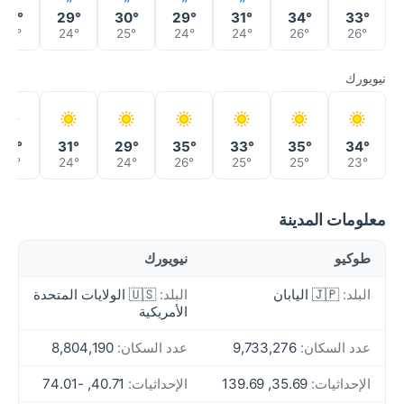
28°
29°
30°
29°
31°
34°
33°
24°
24°
25°
24°
24°
26°
26°
نيويورك
27°
31°
29°
35°
33°
35°
34°
22°
24°
24°
26°
25°
25°
23°
معلومات المدينة
طوكيو
نيويورك
البلد:
🇯🇵 اليابان
البلد:
🇺🇸 الولايات المتحدة
الأمريكية
عدد السكان:
9,733,276
عدد السكان:
8,804,190
الإحداثيات:
35.69, 139.69
الإحداثيات:
40.71, -74.01