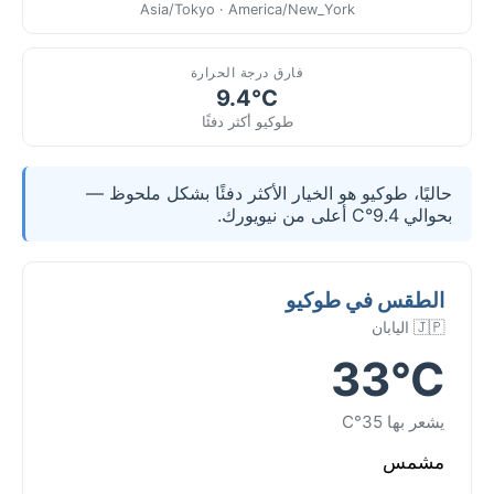
Asia/Tokyo · America/New_York
فارق درجة الحرارة
9.4°C
طوكيو أكثر دفئًا
حاليًا، طوكيو هو الخيار الأكثر دفئًا بشكل ملحوظ —
بحوالي 9.4°C أعلى من نيويورك.
الطقس في طوكيو
🇯🇵 اليابان
33°C
يشعر بها 35°C
مشمس