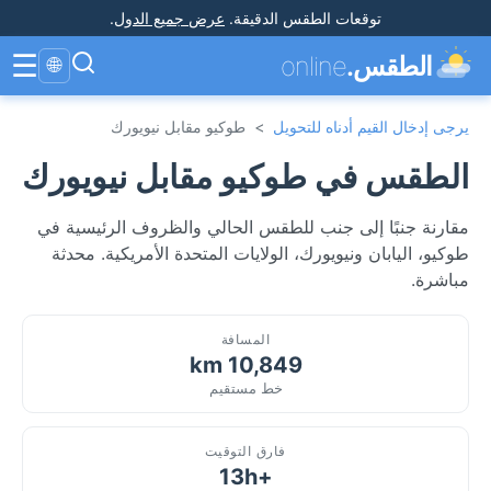
توقعات الطقس الدقيقة
.
عرض جميع الدول
.
☰
الطقس.
online
🌐
يرجى إدخال القيم أدناه للتحويل
>
طوكيو مقابل نيويورك
الطقس في طوكيو مقابل نيويورك
مقارنة جنبًا إلى جنب للطقس الحالي والظروف الرئيسية في
طوكيو، اليابان ونيويورك، الولايات المتحدة الأمريكية. محدثة
مباشرة.
المسافة
10,849 km
خط مستقيم
فارق التوقيت
+13h