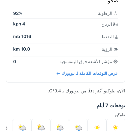
صحو
💧 الرطوبة
92%
4 kph
🌬️ الرياح
1016 mb
🌡️ الضغط
10.0 km
👁️ الرؤية
☀️ مؤشر الأشعة فوق البنفسجية
0
عرض التوقعات الكاملة لـ نيويورك ←
الآن، طوكيو أكثر دفئًا من نيويورك بـ 9.4°C.
توقعات 7 أيام
طوكيو