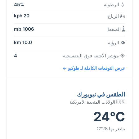
💧 الرطوبة
45%
20 kph
🌬️ الرياح
1006 mb
🌡️ الضغط
10.0 km
👁️ الرؤية
☀️ مؤشر الأشعة فوق البنفسجية
4
عرض التوقعات الكاملة لـ طوكيو ←
الطقس في نيويورك
🇺🇸 الولايات المتحدة الأمريكية
24°C
يشعر بها 28°C