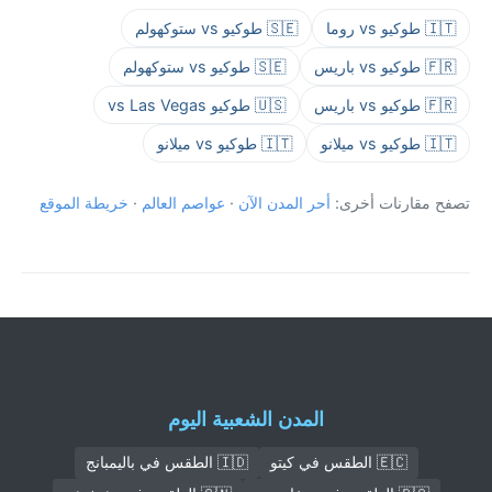
🇮🇹 طوكيو vs روما
🇸🇪 طوكيو vs ستوكهولم
🇫🇷 طوكيو vs باريس
🇸🇪 طوكيو vs ستوكهولم
🇫🇷 طوكيو vs باريس
🇺🇸 طوكيو vs Las Vegas
🇮🇹 طوكيو vs ميلانو
🇮🇹 طوكيو vs ميلانو
تصفح مقارنات أخرى:
أحر المدن الآن
·
عواصم العالم
·
خريطة الموقع
المدن الشعبية اليوم
🇪🇨 الطقس في كيتو
🇮🇩 الطقس في باليمبانج