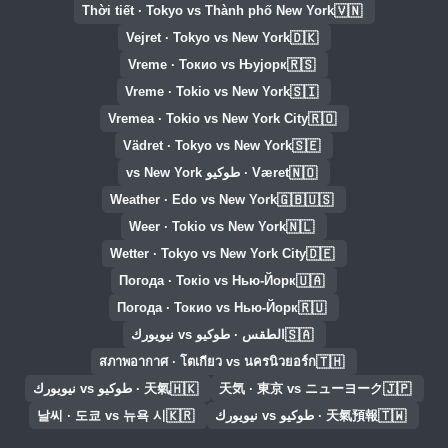
🇻🇳
Thời tiết · Tokyo vs Thành phố New York
🇩🇰
Vejret · Tokyo vs New York
🇷🇸
Vreme · Токио vs Њујорк
🇸🇮
Vreme · Tokio vs New York
🇷🇴
Vremea · Tokio vs New York City
🇸🇪
Vädret · Tokyo vs New York
🇳🇴
Været · طوكيو vs New York
🇬🇧🇺🇸
Weather · Edo vs New York
🇳🇱
Weer · Tokio vs New York
🇩🇪
Wetter · Tokyo vs New York City
🇺🇦
Погода · Токіо vs Нью-Йорк
🇷🇺
Погода · Токио vs Нью-Йорк
🇸🇦
الطقس · طوكيو vs نيويورك
🇹🇭
สภาพอากาศ · โตเกียว vs นครนิวยอร์ก
🇭🇰
🇯🇵
天気 · 東京 vs ニューヨーク
天氣 · طوكيو vs نيويورك
🇰🇷
🇹🇼
天氣預報 · طوكيو vs نيويورك
날씨 · 도쿄 vs 뉴욕 시