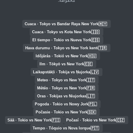
محفوظة.
🇲🇾
Cuaca · Tokyo vs Bandar Raya New York
🇮🇩
Cuaca · Tokyo vs Kota New York
🇪🇸
El tiempo · Tokio vs Nueva York
🇹🇷
Hava durumu · Tokyo vs New York kenti
🇭🇺
Időjárás · Tokió vs New York
🇪🇪
Ilm · Tōkyō vs New York
🇱🇻
Laikapstākļi · Tokija vs Ņujorka
🇮🇹
Meteo · Tokyo vs New York
🇫🇷
Météo · Tokyo vs New York
🇱🇹
Oras · Tokijas vs Niujorkas
🇵🇱
Pogoda · Tokio vs Nowy Jork
🇸🇰
Počasie · Tokio vs New York
🇫🇮
🇨🇿
Sää · Tokio vs New York
Počasí · Tokio vs New York
🇵🇹
Tempo · Tóquio vs Nova Iorque