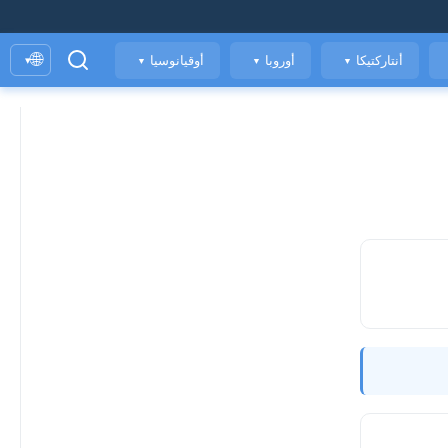
🌐
أنتاركتيكا
أوروبا
أوقيانوسيا
▾
▼
▼
▼