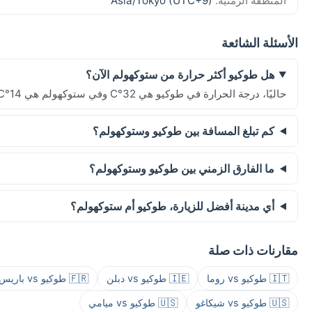
المنطقة الزمنية:
Asia/Tokyo (UTC+9)
الأسئلة الشائعة
هل طوكيو أكثر حرارة من ستوكهولم الآن؟
حاليًا، درجة الحرارة في طوكيو هي 32°C وفي ستوكهولم هي 14°C.
كم تبلغ المسافة بين طوكيو وستوكهولم؟
ما الفارق الزمني بين طوكيو وستوكهولم؟
أي مدينة أفضل للزيارة، طوكيو أم ستوكهولم؟
مقارنات ذات صلة
🇮🇹 طوكيو vs روما
🇮🇪 طوكيو vs دبلن
🇫🇷 طوكيو vs باريس
🇺🇸 طوكيو vs شيكاغو
🇺🇸 طوكيو vs ميامي