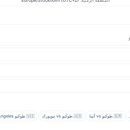
المنطقة الزمنية:
Europe/Stockholm (UTC+2)
🇬🇷 طوكيو vs أثينا
🇺🇸 طوكيو vs نيويورك
🇺🇸 طوكيو vs Los Angeles