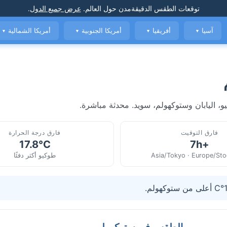
توقعات الطقس الدقيقة
مدن حول العالم
.
عرض جميع الدول
.
آسيا
أفريقيا
أمريكا الجنوبية
أمريكا الشمالية
▼
▼
▼
▼
، اليابان وستوكهولم، سويد. محدثة مباشرة.
فارق التوقيت
فارق درجة الحرارة
17.8°C
+7h
Asia/Tokyo · Europe/St
طوكيو أكثر دفئًا
الطقس في ستوكهولم