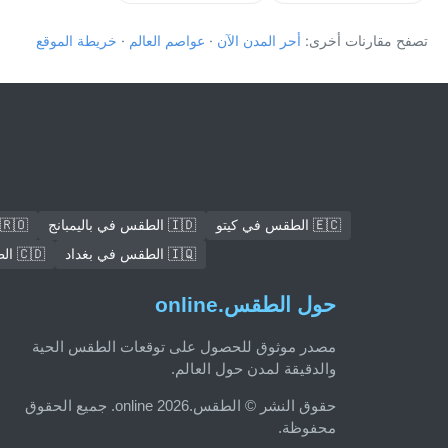
تصفح مقارنات أخرى:
أحر المدن الآن
·
عواصم العالم
·
خريطة الموقع
🇪🇨 الطقس في كيتو
🇮🇩 الطقس في باليمبانج
🇷🇴 الطقس في بوخارست
🇮🇶 الطقس في بغداد
🇨🇩 الطقس في Mbuji-Mayi
حول الطقس.online
مصدر موثوق للحصول على توقعات الطقس الحية
والدقيقة لمدن حول العالم.
حقوق النشر © الطقس.online 2026. جميع الحقوق
محفوظة.