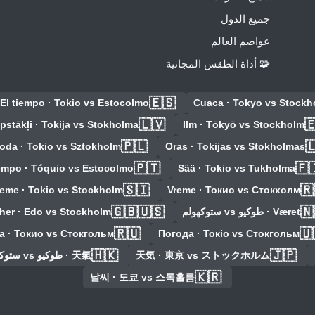
جميع الدول
عواصم العالم
🧩 أداة الطقس المجانية
🇪🇸
El tiempo · Tokio vs Estocolmo
Cuaca · Tokyo vs Stockh
🇱🇻

pstākļi · Tokija vs Stokholma
Ilm · Tōkyō vs Stockholm
🇵🇱

oda · Tokio vs Sztokholm
Oras · Tokijas vs Stokholmas
🇵🇹
🇫
mpo · Tóquio vs Estocolmo
Sää · Tokio vs Tukholma
🇸🇮
🇷
reme · Tokio vs Stockholm
Vreme · Токио vs Стокхолм
🇬🇧🇺🇸
🇳
her · Edo vs Stockholm
Været · طوكيو vs ستوكهولم
🇷🇺
🇺
а · Токио vs Стокгольм
Погода · Токіо vs Стокгольм
🇭🇰
🇯🇵
天氣 · طوكيو vs ستوكهولم
天気 · 東京 vs ストックホルム
🇰🇷
날씨 · 도쿄 vs 스톡홀름