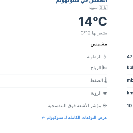
🇸🇪 سويد
14°C
يشعر بها 12°C
مشمس
4
💧 الرطوبة
🌬️ الرياح
🌡️ الضغط
👁️ الرؤية
10
☀️ مؤشر الأشعة فوق البنفسجية
عرض التوقعات الكاملة لـ ستوكهولم ←