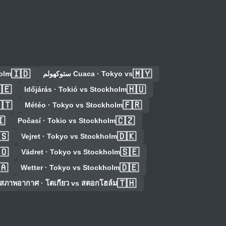
🇮🇩
🇲🇾
olm
Cuaca · Tokyo vs ستوكهولم
🇪
🇭🇺
Időjárás · Tokió vs Stockholm
🇹
🇫🇷
Météo · Tokyo vs Stockholm

🇨🇿
Počasí · Tokio vs Stockholm
🇸
🇩🇰
Vejret · Tokyo vs Stockholm
🇴
🇸🇪
Vädret · Tokyo vs Stockholm
🇦
🇩🇪
Wetter · Tokyo vs Stockholm
🇹🇭
สภาพอากาศ · โตเกียว vs สตอกโฮล์ม