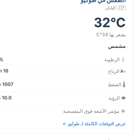
🇯🇵 اليابان
32°C
يشعر بها 34°C
مشمس
💧 الرطوبة
7%
16 kph
🌬️ الرياح
1007 mb
🌡️ الضغط
10.0 km
👁️ الرؤية
☀️ مؤشر الأشعة فوق البنفسجية
عرض التوقعات الكاملة لـ طوكيو ←