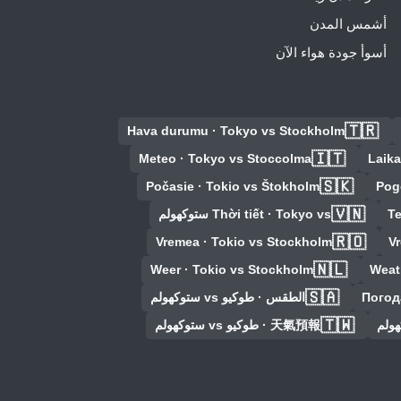
أشمس المدن
أسوأ جودة هواء الآن
🇹🇷
Hava durumu · Tokyo vs Stockholm
🇮🇹
Meteo · Tokyo vs Stoccolma
Laika
🇸🇰
Počasie · Tokio vs Štokholm
Pog
🇻🇳
Te
Thời tiết · Tokyo vs ستوكهولم
🇷🇴
Vremea · Tokio vs Stockholm
V
🇳🇱
Weer · Tokio vs Stockholm
Weat
🇸🇦
Погод
الطقس · طوكيو vs ستوكهولم
🇹🇼
天氣預報 · طوكيو vs ستوكهولم