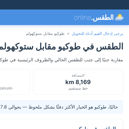
الطقس.
online
يرجى إدخال القيم أدناه للتحويل
>
طوكيو مقابل ستوكهولم
الطقس في طوكيو مقابل ستوكهولم
مقارنة جنبًا إلى جنب للطقس الحالي والظروف الرئيسية في طوكيو
المسافة
8,169 km
خط مستقيم
ockholm
حاليًا، طوكيو هو الخيار الأكثر دفئًا بشكل ملحوظ — بحوالي 17.8°C أعلى من ستوكهولم.
الطقس في طوكيو