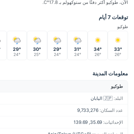
الآن، طوكيو أكثر دفئًا من ستوكهولم بـ 17.8°C.
توقعات 7 أيام
طوكيو
°
29°
30°
29°
31°
34°
33°
°
24°
25°
24°
24°
26°
26°
معلومات المدينة
طوكيو
البلد:
🇯🇵 اليابان
عدد السكان:
9,733,276
الإحداثيات:
35.69, 139.69