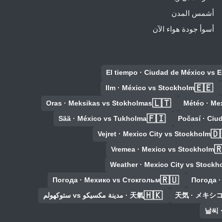
أشمس المدن
أسوأ جودة هواء الآن
El tiempo · Ciudad de México vs 
🇪🇪
Ilm · México vs Stockholm
🇱🇹
Oras · Meksikas vs Stokholmas
Météo · Me
🇫🇮
Sää · México vs Tukholma
Počasí · Ciu
🇩
Vejret · Mexico City vs Stockholm

Vremea · Mexico vs Stockholm
Weather · Mexico City vs Stockh
🇷🇺
Погода · Мехико vs Стокгольм
Погода ·
🇭🇰
天氣 · مدينة مكسيكو vs ستوكهولم
天気 · メキシ
날씨 