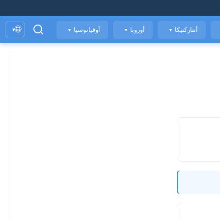
🌐
أنتاركتيكا
أوروبا
أوقيانوسيا
▾
▼
▼
▼