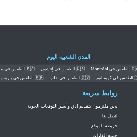
المدن الشعبية اليوم
طقس في Montréal
🇰🇷 الطقس في إنتشون
🇪🇸 الطقس في مدريد
مباتور
🇸🇾 الطقس في حلب
🇫🇷 الطقس في باريس
روابط سريعة
نحن ملتزمون بتقديم أدق وأيسر التوقعات الجوية.
اتصل بنا
خريطة الموقع
جميع القارات