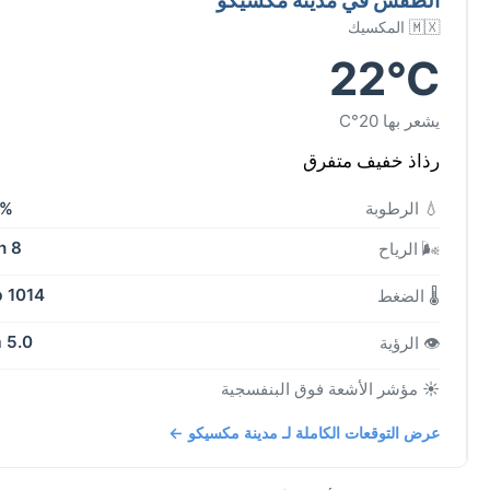
🇲🇽 المكسيك
22°C
يشعر بها 20°C
رذاذ خفيف متفرق
💧 الرطوبة
5%
8 kph
🌬️ الرياح
1014 mb
🌡️ الضغط
5.0 km
👁️ الرؤية
☀️ مؤشر الأشعة فوق البنفسجية
عرض التوقعات الكاملة لـ مدينة مكسيكو ←