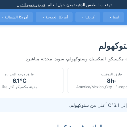
توقعات الطقس الدقيقة
مدن حول العالم
.
عرض جميع الدول
.
آسيا
أفريقيا
أمريكا الجنوبية
أمريكا الشمالية
▼
▼
▼
▼
وكهولم
ة مكسيكو، المكسيك وستوكهولم، سويد. محدثة مباشرة.
فارق التوقيت
فارق درجة الحرارة
6.1°C
-8h
America/Mexico_City · Europ
مدينة مكسيكو أكثر دفئًا
هولم.
الطقس في ستوكهولم