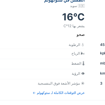
🇸🇪 سويد
16°C
يشعر بها 12°C
صحو
4
💧 الرطوبة
🌬️ الرياح
🌡️ الضغط
👁️ الرؤية
3
☀️ مؤشر الأشعة فوق البنفسجية
عرض التوقعات الكاملة لـ ستوكهولم ←