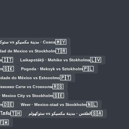
🇲🇾
Cuaca · مدينة مكسيكو vs ستوكهولم
🇹🇷
dad de Mexico vs Stockholm
🇮🇹
🇱🇻
a
Laikapstākļi · Mehiko vs Stokholma
🇸🇰
🇵🇱
lm
Pogoda · Meksyk vs Sztokholm
🇵🇹
idade do México vs Estocolmo
🇷🇸
Мексико Сити vs Стокхолм
🇸🇪
· Mexico City vs Stockholm
🇩🇪
🇳🇱
lm
Weer · Mexico-stad vs Stockholm
🇹🇭
🇸🇦
الطقس · مدينة مكسيكو vs ستوكهولم
กโฮล์ม
🇹🇼