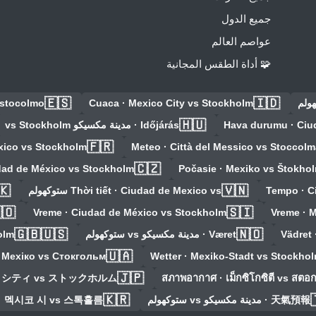
جميع الدول
عواصم العالم
🧩 أداة الطقس المجانية
🇪🇸
🇮🇩
Estocolmo
Cuaca · Mexico City vs Stockholm
🇭🇺
Időjárás · مدينة مكسيكو vs Stockholm
Hava durumu · Ciu
🇫🇷
xico vs Stockholm
Meteo · Città del Messico vs Stoccolm
🇨🇿
dad de México vs Stockholm
Počasie · Mexiko vs Štokho
🇰
🇻🇳
Thời tiết · Ciudad de Mexico vs ستوكهولم
Tempo · C
🇴
🇸🇮
Vreme · Ciudad de México vs Stockholm
Vreme · 
🇬🇧🇺🇸
🇳🇴
olm
Været · مدينة مكسيكو vs ستوكهولم
Vädret 
🇺🇦
 Мехіко vs Стокгольм
Wetter · Mexiko-Stadt vs Stockho
🇯🇵
コシティ vs ストックホルム
สภาพอากาศ · เม็กซิโกซิตี vs สตอ
🇰🇷
· 멕시코 시 vs 스톡홀름
天氣預報 · مدينة مكسيكو vs ستوكهولم