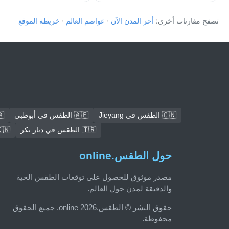
تصفح مقارنات أخرى:
أحر المدن الآن
·
عواصم العالم
·
خريطة الموقع
🇨🇳 الطقس في Jieyang
🇦🇪 الطقس في أبوظبي
🇨🇦 ال
🇹🇷 الطقس في ديار بكر
🇮🇳 الطقس في كوي
حول الطقس.online
مصدر موثوق للحصول على توقعات الطقس الحية
والدقيقة لمدن حول العالم.
حقوق النشر © الطقس.online 2026. جميع الحقوق
محفوظة.