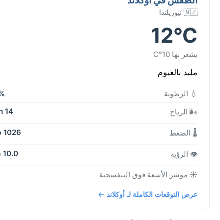
🇳🇿 نيوزيلندا
12°C
يشعر بها 10°C
ملبد بالغيوم
💧 الرطوبة
%
14 kph
🌬️ الرياح
1026 mb
🌡️ الضغط
10.0 km
👁️ الرؤية
☀️ مؤشر الأشعة فوق البنفسجية
عرض التوقعات الكاملة لـ أوكلاند ←