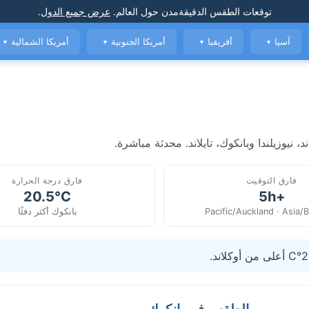
توقعات الطقس الدقيقة
مدن حول العالم
.
عرض جميع الدول
.
آسيا
أفريقيا
أمريكا الجنوبية
أمريكا الشمالية
▼
▼
▼
▼
نيوزيلندا وبانكوك، تايلاند. محدثة مباشرة.
فارق التوقيت
فارق درجة الحرارة
20.5°C
+5h
Pacific/Auckland · Asia/
بانكوك أكثر دفئًا
الطقس في بانكوك