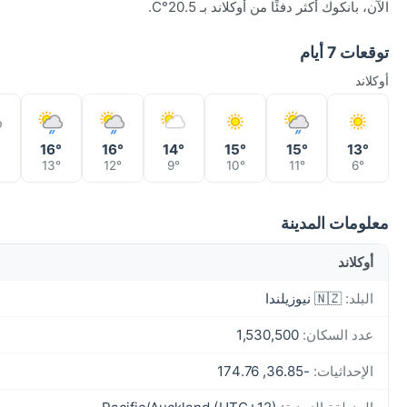
الآن، بانكوك أكثر دفئًا من أوكلاند بـ 20.5°C.
توقعات 7 أيام
أوكلاند
°
16°
16°
14°
15°
15°
13°
13°
12°
9°
10°
11°
6°
معلومات المدينة
أوكلاند
البلد:
🇳🇿 نيوزيلندا
عدد السكان:
1,530,500
الإحداثيات:
-36.85, 174.76