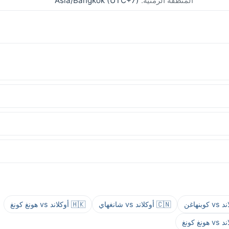
المنطقة الزمنية:
Asia/Bangkok (UTC+7)
🇨🇳 أوكلاند vs شانغهاي
🇭🇰 أوكلاند vs هونغ كونغ