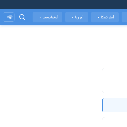
🌐
أنتاركتيكا
أوروبا
أوقيانوسيا
▾
▼
▼
▼