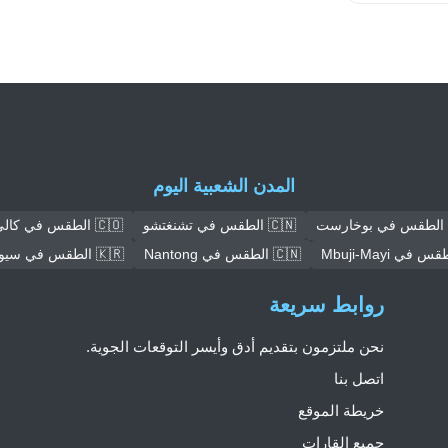
المدن الشعبية اليوم
🇨🇳 الطقس في تشنغتشو
🇨🇴 الطقس في كالي
🇨🇳 الطقس في Nantong
🇰🇷 الطقس في سيول
روابط سريعة
نحن ملتزمون بتقديم أدق وأيسر التوقعات الجوية.
اتصل بنا
خريطة الموقع
جميع القارات