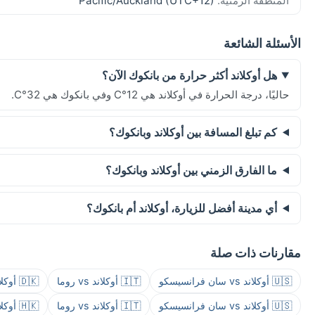
المنطقة الزمنية:
Pacific/Auckland (UTC+12)
الأسئلة الشائعة
هل أوكلاند أكثر حرارة من بانكوك الآن؟
حاليًا، درجة الحرارة في أوكلاند هي 12°C وفي بانكوك هي 32°C.
كم تبلغ المسافة بين أوكلاند وبانكوك؟
ما الفارق الزمني بين أوكلاند وبانكوك؟
أي مدينة أفضل للزيارة، أوكلاند أم بانكوك؟
مقارنات ذات صلة
🇺🇸 أوكلاند vs سان فرانسيسكو
🇮🇹 أوكلاند vs روما
🇩🇰 أوكلاند vs كوبنهاغن
🇺🇸 أوكلاند vs سان فرانسيسكو
🇮🇹 أوكلاند vs روما
🇭🇰 أوكلاند vs هونغ كونغ