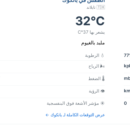
🇹🇭 تايلاند
32°C
يشعر بها 37°C
ملبد بالغيوم
77
💧 الرطوبة
🌬️ الرياح
b
🌡️ الضغط
👁️ الرؤية
0
☀️ مؤشر الأشعة فوق البنفسجية
عرض التوقعات الكاملة لـ بانكوك ←