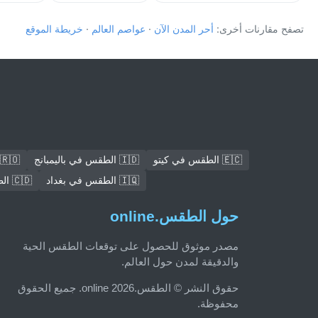
تصفح مقارنات أخرى:
أحر المدن الآن
·
عواصم العالم
·
خريطة الموقع
🇪🇨 الطقس في كيتو
🇮🇩 الطقس في باليمبانج
🇷🇴 الطقس في بوخارست
🇮🇶 الطقس في بغداد
🇨🇩 الطقس في Mbuji-Mayi
حول الطقس.online
مصدر موثوق للحصول على توقعات الطقس الحية
والدقيقة لمدن حول العالم.
حقوق النشر © الطقس.online 2026. جميع الحقوق
محفوظة.