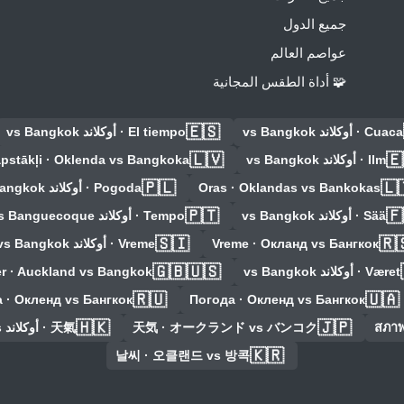
جميع الدول
عواصم العالم
🧩 أداة الطقس المجانية
🇪🇸
Cuaca · أوكلاند vs Bangkok
El tiempo · أوكلاند vs Bangkok
🇱🇻
🇪
Ilm · أوكلاند vs Bangkok
apstākļi · Oklenda vs Bangkoka
🇵🇱
🇱
Oras · Oklandas vs Bankokas
Pogoda · أوكلاند vs Bangkok
🇵🇹
🇫
Sää · أوكلاند vs Bangkok
Tempo · أوكلاند vs Banguecoque
🇸🇮
🇷
Vreme · Окланд vs Бангкок
Vreme · أوكلاند vs Bangkok
🇬🇧🇺🇸
Været · أوكلاند vs Bangkok
r · Auckland vs Bangkok
🇷🇺
🇺🇦
 · Окленд vs Бангкок
Погода · Окленд vs Бангкок
🇭🇰
🇯🇵
สภาพ
天気 · オークランド vs バンコク
天氣 · أوكلاند vs بانكوك
🇰🇷
날씨 · 오클랜드 vs 방콕