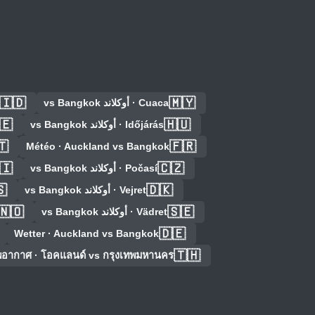
🇮🇩
🇲🇾
Cuaca · أوكلاند vs Bangkok
🇪
🇭🇺
Időjárás · أوكلاند vs Bangkok
🇹
🇫🇷
Météo · Auckland vs Bangkok
🇮
🇨🇿
Počasí · أوكلاند vs Bangkok
🇸
🇩🇰
Vejret · أوكلاند vs Bangkok
🇳🇴
🇸🇪
Vädret · أوكلاند vs Bangkok
🇩🇪
Wetter · Auckland vs Bangkok
🇹🇭
อากาศ · โอคแลนด์ vs กรุงเทพมหานคร