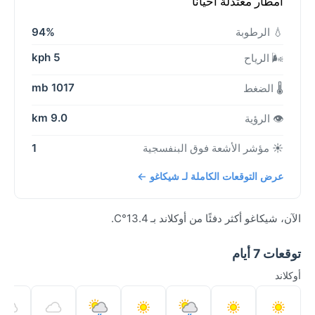
أمطار معتدلة أحياناً
💧 الرطوبة
94%
5 kph
🌬️ الرياح
1017 mb
🌡️ الضغط
9.0 km
👁️ الرؤية
☀️ مؤشر الأشعة فوق البنفسجية
1
عرض التوقعات الكاملة لـ شيكاغو ←
الآن، شيكاغو أكثر دفئًا من أوكلاند بـ 13.4°C.
توقعات 7 أيام
أوكلاند