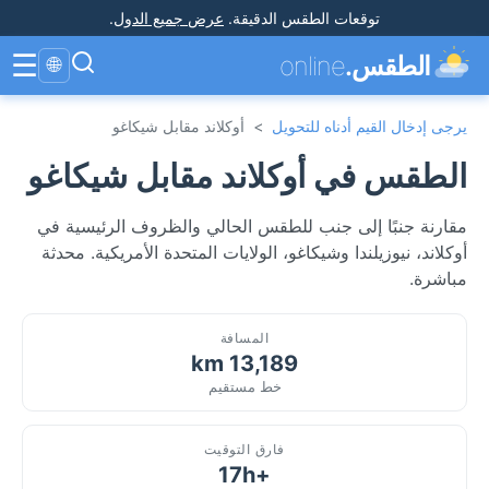
توقعات الطقس الدقيقة
.
عرض جميع الدول
.
☰
الطقس.
online
🌐
يرجى إدخال القيم أدناه للتحويل
>
أوكلاند مقابل شيكاغو
الطقس في أوكلاند مقابل شيكاغو
مقارنة جنبًا إلى جنب للطقس الحالي والظروف الرئيسية في
أوكلاند، نيوزيلندا وشيكاغو، الولايات المتحدة الأمريكية. محدثة
مباشرة.
المسافة
13,189 km
خط مستقيم
فارق التوقيت
+17h