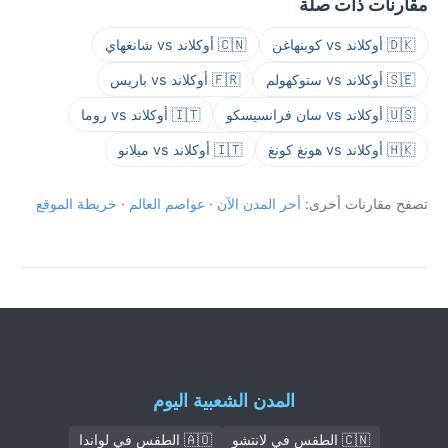
مقارنات ذات صلة
🇩🇰 أوكلاند vs كوبنهاغن
🇨🇳 أوكلاند vs شانغهاي
🇸🇪 أوكلاند vs ستوكهولم
🇫🇷 أوكلاند vs باريس
🇺🇸 أوكلاند vs سان فرانسيسكو
🇮🇹 أوكلاند vs روما
🇭🇰 أوكلاند vs هونغ كونغ
🇮🇹 أوكلاند vs ميلانو
تصفح مقارنات أخرى:
أحر المدن الآن
·
عواصم العالم
·
خريطة الموقع
المدن الشعبية اليوم
🇨🇳 الطقس في لانتشو
🇦🇴 الطقس في لواندا