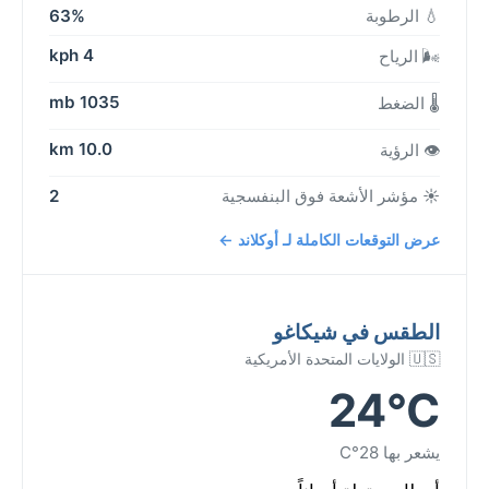
💧 الرطوبة
63%
4 kph
🌬️ الرياح
1035 mb
🌡️ الضغط
10.0 km
👁️ الرؤية
☀️ مؤشر الأشعة فوق البنفسجية
2
عرض التوقعات الكاملة لـ أوكلاند ←
الطقس في شيكاغو
🇺🇸 الولايات المتحدة الأمريكية
24°C
يشعر بها 28°C