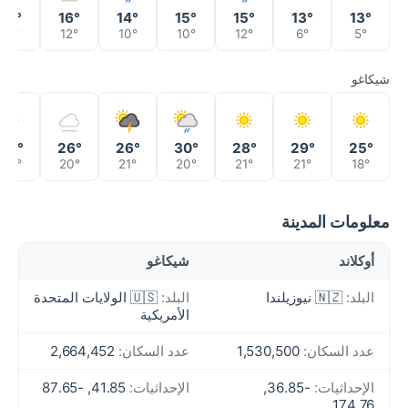
15°
16°
14°
15°
15°
13°
13°
11°
12°
10°
10°
12°
6°
5°
شيكاغو
26°
26°
26°
30°
28°
29°
25°
20°
20°
21°
20°
21°
21°
18°
معلومات المدينة
أوكلاند
شيكاغو
البلد:
🇳🇿 نيوزيلندا
البلد:
🇺🇸 الولايات المتحدة
الأمريكية
عدد السكان:
1,530,500
عدد السكان:
2,664,452
الإحداثيات:
-36.85,
الإحداثيات:
41.85, -87.65
174.76