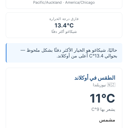
Pacific/Auckland · America/Chicago
فارق درجة الحرارة
13.4°C
شيكاغو أكثر دفئًا
حاليًا، شيكاغو هو الخيار الأكثر دفئًا بشكل ملحوظ —
بحوالي 13.4°C أعلى من أوكلاند.
الطقس في أوكلاند
🇳🇿 نيوزيلندا
11°C
يشعر بها 9°C
مشمس