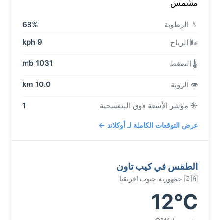
مشمس
💧 الرطوبة
68%
9 kph
🌬️ الرياح
1031 mb
🌡️ الضغط
10.0 km
👁️ الرؤية
☀️ مؤشر الأشعة فوق البنفسجية
1
عرض التوقعات الكاملة لـ أوكلاند ←
الطقس في كيب تاون
🇿🇦 جمهورية جنوب افريقيا
12°C