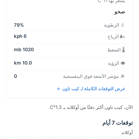
يشعر بها 11°C
صحو
💧 الرطوبة
79%
6 kph
🌬️ الرياح
1020 mb
🌡️ الضغط
10.0 km
👁️ الرؤية
☀️ مؤشر الأشعة فوق البنفسجية
0
عرض التوقعات الكاملة لـ كيب تاون ←
الآن، كيب تاون أكثر دفئًا من أوكلاند بـ 1.3°C.
توقعات 7 أيام
أوكلاند