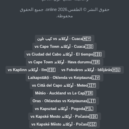
حقوق النشر © الطقس.online 2026. جميع الحقوق
محفوظة.
🇲🇾
Cuaca · أوكلاند vs كيب تاون
🇮🇩
Cuaca · أوكلاند vs Cape Town
🇪🇸
El tiempo · أوكلاند vs Ciudad del Cabo
🇹🇷
Hava durumu · أوكلاند vs Cape Town
🇪🇪
🇭🇺
Időjárás · أوكلاند vs Fokváros
Ilm · أوكلاند vs Kaplinn
🇱🇻
Laikapstākļi · Oklenda vs Keiptauna
🇮🇹
Meteo · أوكلاند vs Città del Capo
🇫🇷
Météo · Auckland vs Le Cap
🇱🇹
Oras · Oklandas vs Keiptaunas
🇵🇱
Pogoda · أوكلاند vs Kapsztad
🇸🇰
Počasie · أوكلاند vs Kapské Mesto
🇨🇿
Počasí · أوكلاند vs Kapské Město