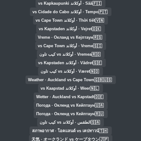
🇫🇮
Sää · أوكلاند vs Kapkaupunki
🇵🇹
Tempo · أوكلاند vs Cidade do Cabo
🇻🇳
Thời tiết · أوكلاند vs Cape Town
🇩🇰
Vejret · أوكلاند vs Kapstaden
🇷🇸
Vreme · Окланд vs Кејптаун
🇸🇮
Vreme · أوكلاند vs Cape Town
🇷🇴
Vremea · أوكلاند vs كيب تاون
🇸🇪
Vädret · أوكلاند vs Kapstaden
🇳🇴
Været · أوكلاند vs كيب تاون
🇬🇧🇺🇸
Weather · Auckland vs Cape Town
🇳🇱
Weer · أوكلاند vs Kaapstad
🇩🇪
Wetter · Auckland vs Kapstadt
🇺🇦
Погода · Окленд vs Кейптаун
🇷🇺
Погода · Окленд vs Кейптаун
🇸🇦
الطقس · أوكلاند vs كيب تاون
🇹🇭
สภาพอากาศ · โอคแลนด์ vs เคปทาวน์
🇯🇵
天気 · オークランド vs ケープタウン