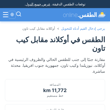
توقعات الطقس الدقيقة
.
عرض جميع الدول
.
☰
الطقس.
online
🌐
يرجى إدخال القيم أدناه للتحويل
>
أوكلاند مقابل كيب تاون
الطقس في أوكلاند مقابل كيب
تاون
مقارنة جنبًا إلى جنب للطقس الحالي والظروف الرئيسية في
أوكلاند، نيوزيلندا وكيب تاون، جمهورية جنوب افريقيا. محدثة
مباشرة.
المسافة
11,772 km
خط مستقيم
فارق التوقيت