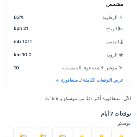
مشمس
💧 الرطوبة
63%
21 kph
🌬️ الرياح
1011 mb
🌡️ الضغط
10.0 km
👁️ الرؤية
☀️ مؤشر الأشعة فوق البنفسجية
10
عرض التوقعات الكاملة لـ سنغافورة ←
الآن، سنغافورة أكثر دفئًا من موسكو بـ 9.9°C.
توقعات 7 أيام
موسكو