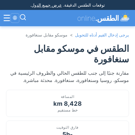
توقعات الطقس الدقيقة
.
عرض جميع الدول
.
☰
الطقس.
online
🌐
يرجى إدخال القيم أدناه للتحويل
>
موسكو مقابل سنغافورة
الطقس في موسكو مقابل
سنغافورة
مقارنة جنبًا إلى جنب للطقس الحالي والظروف الرئيسية في
موسكو، روسيا وسنغافورة، سنغافورة. محدثة مباشرة.
المسافة
8,428 km
خط مستقيم
فارق التوقيت
-5h