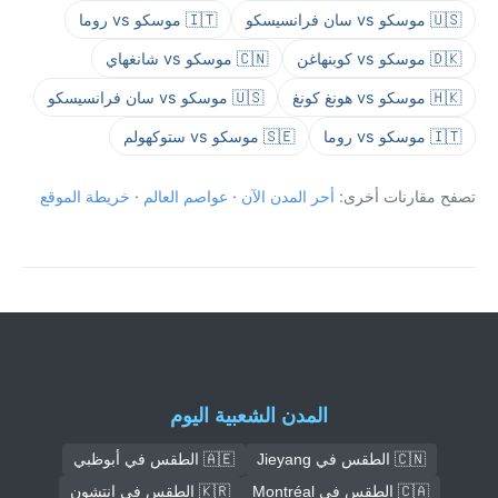
🇺🇸 موسكو vs سان فرانسيسكو
🇮🇹 موسكو vs روما
🇩🇰 موسكو vs كوبنهاغن
🇨🇳 موسكو vs شانغهاي
🇭🇰 موسكو vs هونغ كونغ
🇺🇸 موسكو vs سان فرانسيسكو
🇮🇹 موسكو vs روما
🇸🇪 موسكو vs ستوكهولم
تصفح مقارنات أخرى:
أحر المدن الآن
·
عواصم العالم
·
خريطة الموقع
المدن الشعبية اليوم
🇨🇳 الطقس في Jieyang
🇦🇪 الطقس في أبوظبي
🇨🇦 الطقس في Montréal
🇰🇷 الطقس في إنتشون