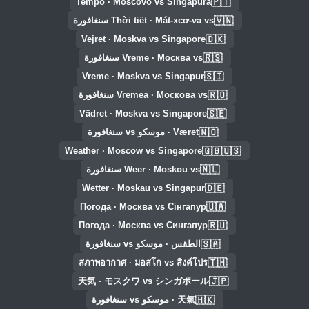
🇵🇹
Tempo · Moscovo vs Singapura
🇻🇳
Thời tiết · Mát-xcơ-va vs سنغافورة
🇩🇰
Vejret · Moskva vs Singapore
🇷🇸
Vreme · Москва vs سنغافورة
🇸🇮
Vreme · Moskva vs Singapur
🇷🇴
Vremea · Москова vs سنغافورة
🇸🇪
Vädret · Moskva vs Singapore
🇳🇴
Været · موسكو vs سنغافورة
🇬🇧🇺🇸
Weather · Moscow vs Singapore
🇳🇱
Weer · Moskou vs سنغافورة
🇩🇪
Wetter · Moskau vs Singapur
🇺🇦
Погода · Москва vs Сінгапур
🇷🇺
Погода · Москва vs Сингапур
🇸🇦
الطقس · موسكو vs سنغافورة
🇹🇭
สภาพอากาศ · มอสโก vs สิงค์โปร
🇯🇵
天気 · モスクワ vs シンガポール
🇭🇰
天氣 · موسكو vs سنغافورة