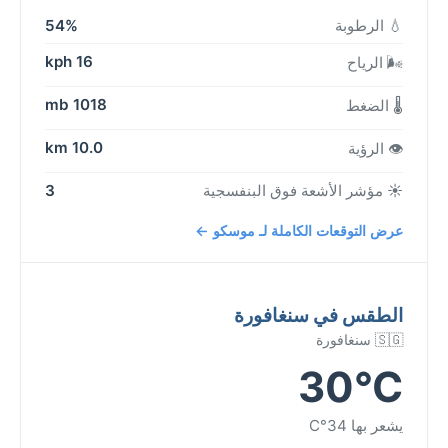
💧 الرطوبة
54%
16 kph
🌬️ الرياح
1018 mb
🌡️ الضغط
10.0 km
👁️ الرؤية
☀️ مؤشر الأشعة فوق البنفسجية
3
عرض التوقعات الكاملة لـ موسكو ←
الطقس في سنغافورة
🇸🇬 سنغافورة
30°C
يشعر بها 34°C