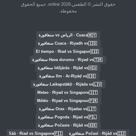
حقوق النشر © الطقس.online 2026. جميع الحقوق
محفوظة.
🇲🇾
Cuaca · الرياض vs سنغافورة
🇮🇩
Cuaca · Riyadh vs سنغافورة
🇪🇸
El tiempo · Riad vs Singapur
🇹🇷
Hava durumu · Riyad vs سنغافورة
🇭🇺
Időjárás · Rijád vs سنغافورة
🇪🇪
Ilm · Ar-Riyāḑ vs سنغافورة
🇱🇻
Laikapstākļi · Rijāda vs سنغافورة
🇮🇹
Meteo · Riyad vs Singapore
🇫🇷
Météo · Riyad vs Singapour
🇱🇹
Oras · Rijadas vs سنغافورة
🇵🇱
Pogoda · Rijad vs سنغافورة
🇸🇰
Počasie · Rijád vs سنغافورة
🇫🇮
🇨🇿
Počasí · Rijád vs سنغافورة
Sää · Riad vs Singapore