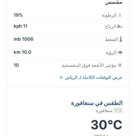
مشمس
💧 الرطوبة
19%
11 kph
🌬️ الرياح
1006 mb
🌡️ الضغط
10.0 km
👁️ الرؤية
☀️ مؤشر الأشعة فوق البنفسجية
10
عرض التوقعات الكاملة لـ الرياض ←
الطقس في سنغافورة
🇸🇬 سنغافورة
30°C