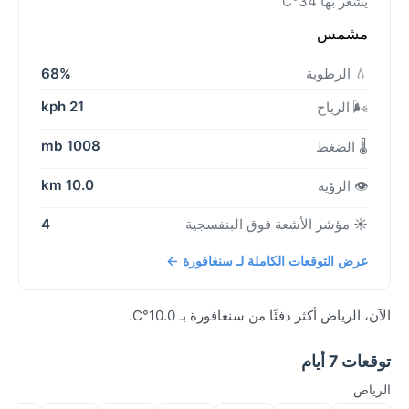
يشعر بها 34°C
مشمس
💧 الرطوبة
68%
21 kph
🌬️ الرياح
1008 mb
🌡️ الضغط
10.0 km
👁️ الرؤية
☀️ مؤشر الأشعة فوق البنفسجية
4
عرض التوقعات الكاملة لـ سنغافورة ←
الآن، الرياض أكثر دفئًا من سنغافورة بـ 10.0°C.
توقعات 7 أيام
الرياض