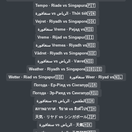
🇵🇹
Tempo · Riade vs Singapura
🇻🇳
Thời tiết · الرياض vs سنغافورة
🇩🇰
Vejret · Riyadh vs Singapore
🇷🇸
Vreme · Ријад vs سنغافورة
🇸🇮
Vreme · Rijad vs Singapur
🇷🇴
Vremea · Riyadh vs سنغافورة
🇸🇪
Vädret · Riyadh vs Singapore
🇳🇴
Været · الرياض vs سنغافورة
🇬🇧🇺🇸
Weather · Riyadh vs Singapore
🇩🇪
🇳🇱
Weer · Riyad vs سنغافورة
Wetter · Riad vs Singapur
🇺🇦
Погода · Ер-Ріяд vs Сінгапур
🇷🇺
Погода · Эр-Рияд vs Сингапур
🇸🇦
الطقس · الرياض vs سنغافورة
🇹🇭
สภาพอากาศ · ริยาด vs สิงค์โปร
🇯🇵
天気 · リヤド vs シンガポール
🇭🇰
天氣 · الرياض vs سنغافورة