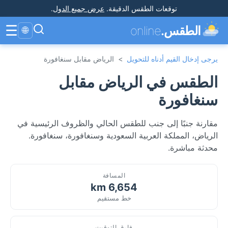
توقعات الطقس الدقيقة
.
عرض جميع الدول
.
☰
الطقس.
online
🌐
يرجى إدخال القيم أدناه للتحويل
>
الرياض مقابل سنغافورة
الطقس في الرياض مقابل
سنغافورة
مقارنة جنبًا إلى جنب للطقس الحالي والظروف الرئيسية في
الرياض، المملكة العربية السعودية وسنغافورة، سنغافورة.
محدثة مباشرة.
المسافة
6,654 km
خط مستقيم
فارق التوقيت