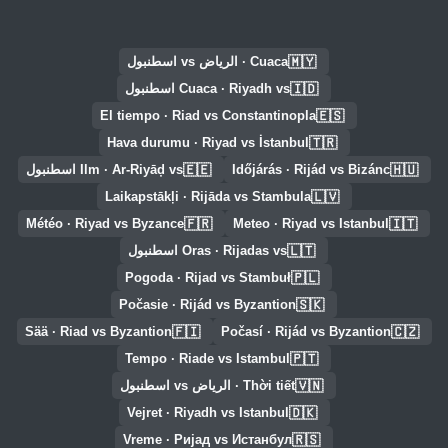
🇲🇾
Cuaca · الرياض vs اسطنبول
🇮🇩
Cuaca · Riyadh vs اسطنبول
🇪🇸
El tiempo · Riad vs Constantinopla
🇹🇷
Hava durumu · Riyad vs İstanbul
🇪🇪
🇭🇺
Időjárás · Rijád vs Bizánc
Ilm · Ar-Riyāḑ vs اسطنبول
🇱🇻
Laikapstākļi · Rijāda vs Stambula
🇫🇷
🇮🇹
Météo · Riyad vs Byzance
Meteo · Riyad vs Istanbul
🇱🇹
Oras · Rijadas vs اسطنبول
🇵🇱
Pogoda · Rijad vs Stambuł
🇸🇰
Počasie · Rijád vs Byzantion
🇫🇮
🇨🇿
Sää · Riad vs Byzantion
Počasí · Rijád vs Byzantion
🇵🇹
Tempo · Riade vs Istambul
🇻🇳
Thời tiết · الرياض vs اسطنبول
🇩🇰
Vejret · Riyadh vs Istanbul
🇷🇸
Vreme · Ријад vs Истанбул