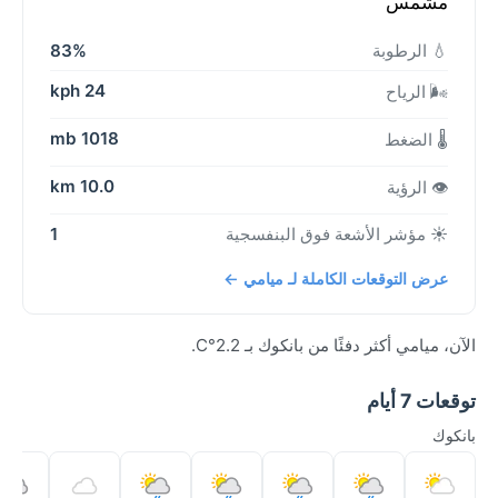
مشمس
💧 الرطوبة
83%
24 kph
🌬️ الرياح
1018 mb
🌡️ الضغط
10.0 km
👁️ الرؤية
☀️ مؤشر الأشعة فوق البنفسجية
1
عرض التوقعات الكاملة لـ ميامي ←
الآن، ميامي أكثر دفئًا من بانكوك بـ 2.2°C.
توقعات 7 أيام
بانكوك