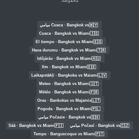
محفوظة.
🇲🇾
Cuaca · Bangkok vs ميامي
🇮🇩
Cuaca · Bangkok vs Miami
🇪🇸
El tiempo · Bangkok vs Miami
🇹🇷
Hava durumu · Bangkok vs Miami
🇭🇺
Időjárás · Bangkok vs Miami
🇪🇪
Ilm · Bangkok vs Miami
🇱🇻
Laikapstākļi · Bangkoka vs Maiami
🇮🇹
Meteo · Bangkok vs Miami
🇫🇷
Météo · Bangkok vs Miami
🇱🇹
Oras · Bankokas vs Majamis
🇵🇱
Pogoda · Bangkok vs Miami
🇸🇰
Počasie · Bangkok vs ميامي
🇫🇮
🇨🇿
Počasí · Bangkok vs ميامي
Sää · Bangkok vs Miami
🇵🇹
Tempo · Banguecoque vs Miami