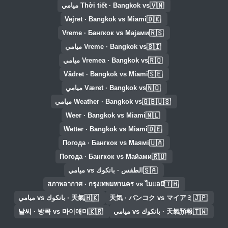
🇻🇳
Thời tiết · Bangkok vs ميامي
🇩🇰
Vejret · Bangkok vs Miami
🇷🇸
Vreme · Бангкок vs Мајами
🇸🇮
Vreme · Bangkok vs ميامي
🇷🇴
Vremea · Bangkok vs ميامي
🇸🇪
Vädret · Bangkok vs Miami
🇳🇴
Været · Bangkok vs ميامي
🇬🇧🇺🇸
Weather · Bangkok vs ميامي
🇳🇱
Weer · Bangkok vs Miami
🇩🇪
Wetter · Bangkok vs Miami
🇺🇦
Погода · Бангкок vs Маямі
🇷🇺
Погода · Бангкок vs Майами
🇸🇦
الطقس · بانكوك vs ميامي
🇹🇭
สภาพอากาศ · กรุงเทพมหานคร vs ไมแอมี
🇭🇰
🇯🇵
天気 · バンコク vs マイアミ
天氣 · بانكوك vs ميامي
🇰🇷
🇹🇼
天氣預報 · بانكوك vs ميامي
날씨 · 방콕 vs 마이애미