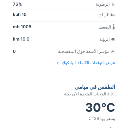
💧 الرطوبة
76%
10 kph
🌬️ الرياح
1005 mb
🌡️ الضغط
10.0 km
👁️ الرؤية
☀️ مؤشر الأشعة فوق البنفسجية
0
عرض التوقعات الكاملة لـ بانكوك ←
الطقس في ميامي
🇺🇸 الولايات المتحدة الأمريكية
30°C
يشعر بها 38°C