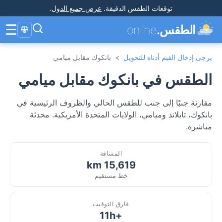
توقعات الطقس الدقيقة
.
عرض جميع الدول
.
☰
الطقس.
online
🌐
يرجى إدخال القيم أدناه للتحويل
>
بانكوك مقابل ميامي
الطقس في بانكوك مقابل ميامي
مقارنة جنبًا إلى جنب للطقس الحالي والظروف الرئيسية في
بانكوك، تايلاند وميامي، الولايات المتحدة الأمريكية. محدثة
مباشرة.
المسافة
15,619 km
خط مستقيم
فارق التوقيت
+11h