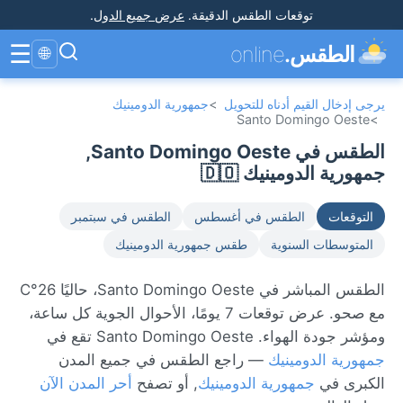
توقعات الطقس الدقيقة
.
عرض جميع الدول
.
☰
الطقس.
online
🌐
يرجى إدخال القيم أدناه للتحويل
>
جمهورية الدومينيك
Santo Domingo Oeste
>
الطقس في Santo Domingo Oeste,
جمهورية الدومينيك 🇩🇴
التوقعات
الطقس في أغسطس
الطقس في سبتمبر
المتوسطات السنوية
طقس جمهورية الدومينيك
الطقس المباشر في Santo Domingo Oeste، حاليًا 26°C
مع صحو. عرض توقعات 7 يومًا، الأحوال الجوية كل ساعة،
ومؤشر جودة الهواء. Santo Domingo Oeste تقع في
جمهورية الدومينيك
— راجع الطقس في جميع المدن
الكبرى في
جمهورية الدومينيك
, أو تصفح
أحر المدن الآن