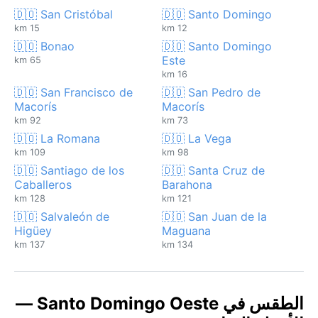
🇩🇴 San Cristóbal
🇩🇴 Santo Domingo
15 km
12 km
🇩🇴 Bonao
🇩🇴 Santo Domingo
Este
65 km
16 km
🇩🇴 San Francisco de
🇩🇴 San Pedro de
Macorís
Macorís
92 km
73 km
🇩🇴 La Romana
🇩🇴 La Vega
109 km
98 km
🇩🇴 Santiago de los
🇩🇴 Santa Cruz de
Caballeros
Barahona
128 km
121 km
🇩🇴 Salvaleón de
🇩🇴 San Juan de la
Higüey
Maguana
137 km
134 km
الطقس في Santo Domingo Oeste —