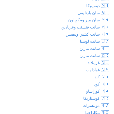
🇩🇲 دومينيكا
🇧🇱 سان بارتليمي
🇵🇲 سان بيير ومكويلون
🇻🇨 سانت فنسنت وغرنادين
🇰🇳 سانت كيتس ونيفيس
🇱🇨 سانت لوسيا
🇲🇫 سانت مارتن
🇸🇽 سانت مارتن
🇬🇱 غرينلاند
🇬🇵 غوادلوب
🇨🇦 كندا
🇨🇺 كوبا
🇨🇼 كوراساو
🇨🇷 كوستاريكا
🇲🇸 مونتسرات
🇳🇮 نيكاراجوا