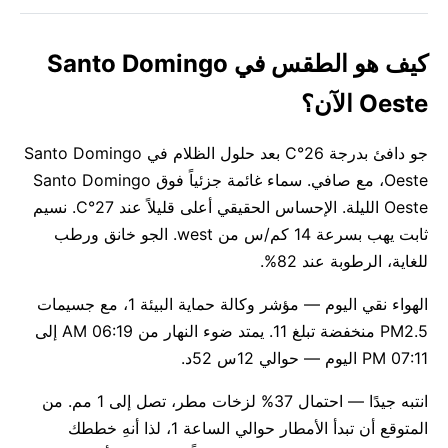
كيف هو الطقس في Santo Domingo
Oeste الآن؟
جو دافئ بدرجة 26°C بعد حلول الظلام في Santo Domingo
Oeste، مع صافي. سماء غائمة جزئياً فوق Santo Domingo
Oeste الليلة. الإحساس الحقيقي أعلى قليلاً عند 27°C. نسيم
ثابت يهب بسرعة 14 كم/س من west. الجو خانق ورطب
للغاية، الرطوبة عند 82%.
الهواء نقي اليوم — مؤشر وكالة حماية البيئة 1، مع جسيمات
PM2.5 منخفضة تبلغ 11. يمتد ضوء النهار من 06:19 AM إلى
07:11 PM اليوم — حوالي 12س 52د.
انتبه جيدًا — احتمال 37% لزخات مطر، تصل إلى 1 مم. من
المتوقع أن تبدأ الأمطار حوالي الساعة 1، لذا أنهِ خططك