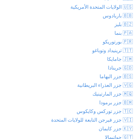
🇺🇸 الولايات المتحدة الأمريكية
🇧🇧 باربادوس
🇧🇿 بليز
🇵🇦 بنما
🇵🇷 بورتوريكو
🇹🇹 ترينيداد وتوباغو
🇯🇲 جامايكا
🇬🇩 جرينادا
🇧🇸 جزر البهاما
🇻🇬 جزر العذراء البريطانية
🇲🇶 جزر المارتينيك
🇧🇲 جزر برمودا
🇹🇨 جزر توركس وكايكوس
🇻🇮 جزر فيرجن التابعة للولايات المتحدة
🇰🇾 جزر كايمان
🇬🇹 جواتيمالا