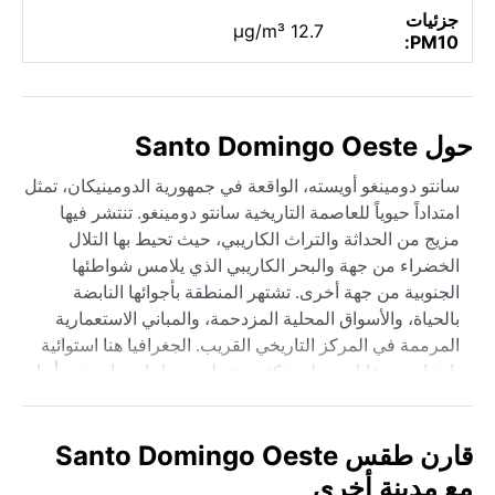
جزئيات
12.7 µg/m³
PM10:
حول Santo Domingo Oeste
سانتو دومينغو أويسته، الواقعة في جمهورية الدومينيكان، تمثل
امتداداً حيوياً للعاصمة التاريخية سانتو دومينغو. تنتشر فيها
مزيج من الحداثة والتراث الكاريبي، حيث تحيط بها التلال
الخضراء من جهة والبحر الكاريبي الذي يلامس شواطئها
الجنوبية من جهة أخرى. تشتهر المنطقة بأجوائها النابضة
بالحياة، والأسواق المحلية المزدحمة، والمباني الاستعمارية
المرممة في المركز التاريخي القريب. الجغرافيا هنا استوائية
بامتياز، مع غابات مطيرة كثيفة تغطي مساحات واسعة، وأنهار
قصيرة تجري نحو البحر.
مناخ المنطقة مصنف وفق نظام كوبن كمناخ استوائي مطير
قارن طقس Santo Domingo Oeste
(Af)، أي حار ورطب على مدار السنة. تتراوح درجات الحرارة
مع مدينة أخرى
بين 25 و30 درجة مئوية، مع تغير موسمي طفيف فقط. تشهد