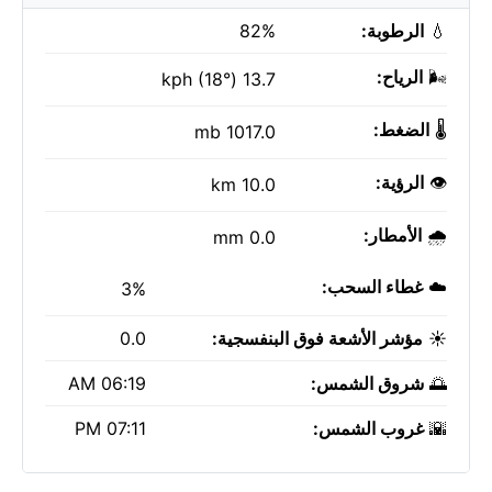
💧
الرطوبة:
82%
🌬️
الرياح:
13.7 kph (18°)
🌡️
الضغط:
1017.0 mb
👁️
الرؤية:
10.0 km
🌧️
الأمطار:
0.0 mm
☁️
غطاء السحب:
3%
☀️
مؤشر الأشعة فوق البنفسجية:
0.0
🌅
شروق الشمس:
06:19 AM
🌇
غروب الشمس:
07:11 PM