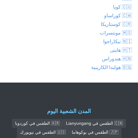
🇨🇺 كوبا
🇨🇼 كوراساو
🇨🇷 كوستاريكا
🇲🇸 مونتسرات
🇳🇮 نيكاراجوا
🇭🇹 هايتى
🇭🇳 هندوراس
🇧🇶 هولندا الكاريبية
المدن الشعبية اليوم
🇨🇳 الطقس في Lianyungang
🇦🇷 الطقس في كوردوبا
🇯🇵 الطقس في يوكوهاما
🇺🇸 الطقس في نيويورك