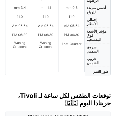
الرطوبة
3.4 mm
1.1 mm
0.8 mm
أقصى سرعة
للرياح
11.0
11.0
11.0
إجمالي
الأمطار
AM
05:54 AM
05:54 AM
05:54 AM
مؤشر الأشعة
PM
06:29 PM
06:30 PM
06:30 PM
فوق
البنفسجية
Waning
Waning
Last Quarter
t
Crescent
Crescent
شروق
الشمس
غروب
الشمس
طور القمر
توقعات الطقس لكل ساعة لـ Tivoli،
جرينادا اليوم 🇬🇩