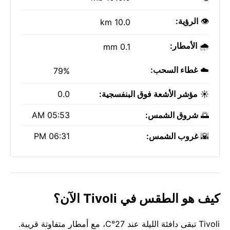
👁️
الرؤية:
10.0 km
🌧️
الأمطار:
0.1 mm
☁️
غطاء السحب:
79%
☀️
مؤشر الأشعة فوق البنفسجية:
0.0
🌅
شروق الشمس:
05:53 AM
🌇
غروب الشمس:
06:31 PM
كيف هو الطقس في Tivoli الآن؟
Tivoli تبقى دافئة الليلة عند 27°C، مع أمطار متفاوتة قريبة.