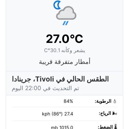
27.0°C
يشعر وكأنه 30.1°C
أمطار متفرقة قريبة
الطقس الحالي في Tivoli، جرينادا
تم التحديث في 22:00 اليوم
💧
الرطوبة:
84%
🌬️
الرياح:
27.4 kph (86°)
🌡️
الضغط:
1015.0 mb