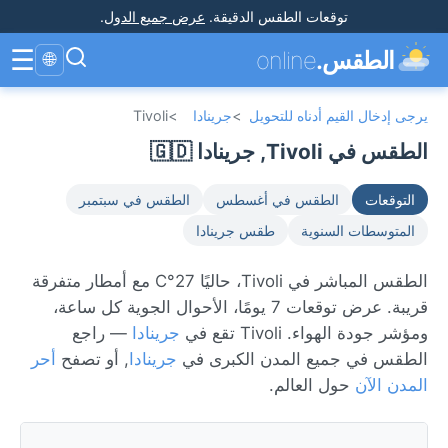
توقعات الطقس الدقيقة
.
عرض جميع الدول
.
☰
الطقس.
online
🌐
يرجى إدخال القيم أدناه للتحويل
>
جرينادا
>
Tivoli
الطقس في Tivoli, جرينادا 🇬🇩
التوقعات
الطقس في أغسطس
الطقس في سبتمبر
المتوسطات السنوية
طقس جرينادا
الطقس المباشر في Tivoli، حاليًا 27°C مع أمطار متفرقة
قريبة. عرض توقعات 7 يومًا، الأحوال الجوية كل ساعة،
ومؤشر جودة الهواء. Tivoli تقع في
جرينادا
— راجع
الطقس في جميع المدن الكبرى في
جرينادا
, أو تصفح
أحر
المدن الآن
حول العالم.