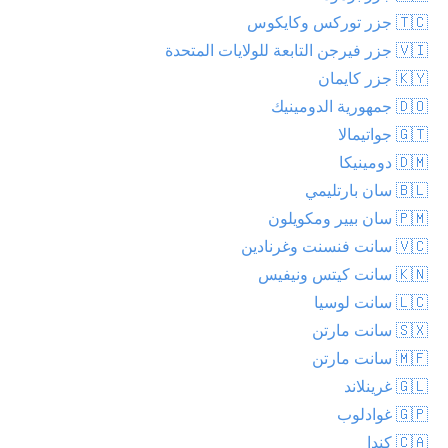
🇹🇨 جزر توركس وكايكوس
🇻🇮 جزر فيرجن التابعة للولايات المتحدة
🇰🇾 جزر كايمان
🇩🇴 جمهورية الدومينيك
🇬🇹 جواتيمالا
🇩🇲 دومينيكا
🇧🇱 سان بارتليمي
🇵🇲 سان بيير ومكويلون
🇻🇨 سانت فنسنت وغرنادين
🇰🇳 سانت كيتس ونيفيس
🇱🇨 سانت لوسيا
🇸🇽 سانت مارتن
🇲🇫 سانت مارتن
🇬🇱 غرينلاند
🇬🇵 غوادلوب
🇨🇦 كندا