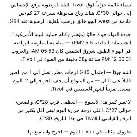
سماء غائمة جزئياً فوق Tivoli الليلة. الرطوبة ترفع الإحساس
إلى حوالي 30°C. هناك رياح ملحوظة بسرعة 27 كم/س
قادمة من west. الجو خانق ورطب للغاية، الرطوبة عند 84%.
جودة الهواء جيدة حاليًا (مؤشر وكالة حماية البيئة الأمريكية 1،
الجسيمات الدقيقة PM2.5 5) — مناسبة لممارسة الرياضة
في الهواء الطلق. شروق الشمس كان 05:53 AM، والغروب
06:31 PM: 12 ساعة و38 دقيقة من الضوء في Tivoli.
انتبه جيدًا — احتمال 45% لزخات مطر، تصل إلى 1 مم. اصبر
قليلاً على البلل — من المتوقع أن يجف الجو حوالي 2. اليوم
معتدل تقريباً لشهر أغسطس في Tivoli.
لا تغير كبير هذا الأسبوع — العظمى قرب 28°C، والصغرى
حوالي 27°C. أعلى درجة حرارة اليوم تبقى أقل بكثير من
الرقم القياسي لـTivoli في هذا التاريخ، 30°C.
ظروف مثالية في Tivoli اليوم — اخرج واستمتع بها.