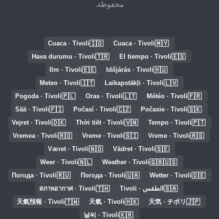
محفوظة.
🇮🇩
🇲🇾
Cuaca · Tivoli
Cuaca · Tivoli
🇹🇷
🇪🇸
Hava durumu · Tivoli
El tiempo · Tivoli
🇪🇪
🇭🇺
Ilm · Tivoli
Időjárás · Tivoli
🇮🇹
🇱🇻
Meteo · Tivoli
Laikapstākļi · Tivoli
🇵🇱
🇱🇹
🇫🇷
Pogoda · Tivoli
Oras · Tivoli
Météo · Tivoli
🇫🇮
🇨🇿
🇸🇰
Sää · Tivoli
Počasí · Tivoli
Počasie · Tivoli
🇩🇰
🇻🇳
🇵🇹
Vejret · Tivoli
Thời tiết · Tivoli
Tempo · Tivoli
🇷🇴
🇸🇮
🇷🇸
Vremea · Tivoli
Vreme · Tivoli
Vreme · Tivoli
🇳🇴
🇸🇪
Været · Tivoli
Vädret · Tivoli
🇳🇱
🇬🇧🇺🇸
Weer · Tivoli
Weather · Tivoli
🇷🇺
🇺🇦
🇩🇪
Погода · Tivoli
Погода · Tivoli
Wetter · Tivoli
🇹🇭
🇸🇦
الطقس · Tivoli
สภาพอากาศ · Tivoli
🇹🇼
🇭🇰
🇯🇵
天氣預報 · Tivoli
天氣 · Tivoli
天気 · チボリ
🇰🇷
날씨 · Tivoli