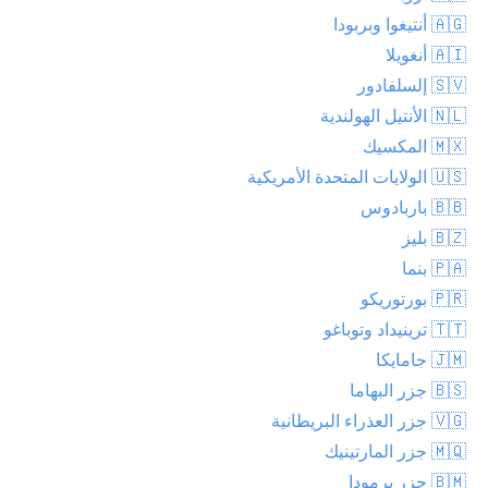
🇦🇬 أنتيغوا وبربودا
🇦🇮 أنغويلا
🇸🇻 إلسلفادور
🇳🇱 الأنتيل الهولندية
🇲🇽 المكسيك
🇺🇸 الولايات المتحدة الأمريكية
🇧🇧 باربادوس
🇧🇿 بليز
🇵🇦 بنما
🇵🇷 بورتوريكو
🇹🇹 ترينيداد وتوباغو
🇯🇲 جامايكا
🇧🇸 جزر البهاما
🇻🇬 جزر العذراء البريطانية
🇲🇶 جزر المارتينيك
🇧🇲 جزر برمودا