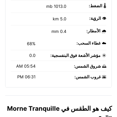
🌡️
الضغط:
1013.0 mb
👁️
الرؤية:
5.0 km
🌧️
الأمطار:
0.4 mm
☁️
غطاء السحب:
68%
☀️
مؤشر الأشعة فوق البنفسجية:
0.0
🌅
شروق الشمس:
05:54 AM
🌇
غروب الشمس:
06:31 PM
كيف هو الطقس في Morne Tranquille