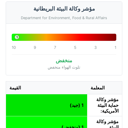
مؤشر وكالة البيئة البريطانية
Department for Environment, Food & Rural Affairs
1
10
9
7
5
3
1
منخفض
تلوث الهواء منخفض
المعلمة
القيمة
مؤشر وكالة
حماية البيئة
1 (جيد)
الأمريكية:
مؤشر وكالة
البيئة
1 (منخفض)