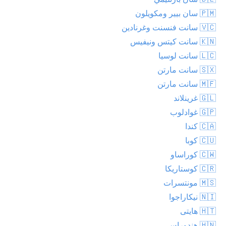
🇵🇲 سان بيير ومكويلون
🇻🇨 سانت فنسنت وغرنادين
🇰🇳 سانت كيتس ونيفيس
🇱🇨 سانت لوسيا
🇸🇽 سانت مارتن
🇲🇫 سانت مارتن
🇬🇱 غرينلاند
🇬🇵 غوادلوب
🇨🇦 كندا
🇨🇺 كوبا
🇨🇼 كوراساو
🇨🇷 كوستاريكا
🇲🇸 مونتسرات
🇳🇮 نيكاراجوا
🇭🇹 هايتى
🇭🇳 هندوراس