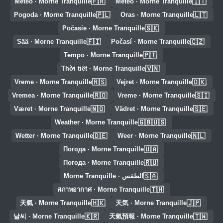
🇫🇷
🇮🇹
Météo · Morne Tranquille
Meteo · Morne Tranquille
🇵🇱
🇱🇹
Pogoda · Morne Tranquille
Oras · Morne Tranquille
🇸🇰
Počasie · Morne Tranquille
🇫🇮
🇨🇿
Sää · Morne Tranquille
Počasí · Morne Tranquille
🇵🇹
Tempo · Morne Tranquille
🇻🇳
Thời tiết · Morne Tranquille
🇷🇸
🇩🇰
Vreme · Morne Tranquille
Vejret · Morne Tranquille
🇷🇴
🇸🇮
Vremea · Morne Tranquille
Vreme · Morne Tranquille
🇳🇴
🇸🇪
Været · Morne Tranquille
Vädret · Morne Tranquille
🇬🇧🇺🇸
Weather · Morne Tranquille
🇩🇪
🇳🇱
Wetter · Morne Tranquille
Weer · Morne Tranquille
🇺🇦
Погода · Morne Tranquille
🇷🇺
Погода · Morne Tranquille
🇸🇦
الطقس · Morne Tranquille
🇹🇭
สภาพอากาศ · Morne Tranquille
🇭🇰
🇯🇵
天氣 · Morne Tranquille
天気 · Morne Tranquille
🇰🇷
🇹🇼
날씨 · Morne Tranquille
天氣預報 · Morne Tranquille