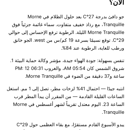
الآن؟
جو دافئ بدرجة 27°C بعد حلول الظلام في Morne
Tranquille، مع رذاذ خفيف متفاوت. سماء غائمة جزئياً فوق
Morne Tranquille الليلة. الرطوبة ترفع الإحساس إلى حوالي
29°C. توقع نسيمًا بسرعة 19 كم/س من west. الجو خانق
ورطب للغاية، الرطوبة عند 84%.
تنفس بسهولة: جودة الهواء جيدة، مؤشر وكالة حماية البيئة 1.
شروق الشمس كان 05:54 AM، والغروب 06:31 PM: 12
ساعة و37 دقيقة من الضوء في Morne Tranquille.
انتبه جيدًا — احتمال 41% لزخات مطر، تصل إلى 1 مم. استغل
الساعات القليلة القادمة — من المقرر أن يبدأ المطر قرب
الساعة 23. اليوم معتدل تقريباً لشهر أغسطس في Morne
Tranquille.
يبدو الأسبوع القادم مستقرًا، مع بقاء العظمى حول 29°C