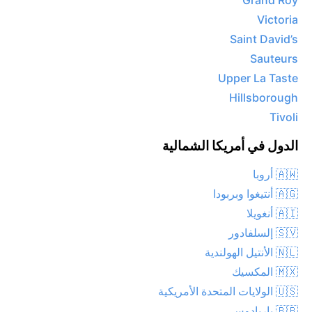
Grand Roy
Victoria
Saint David’s
Sauteurs
Upper La Taste
Hillsborough
Tivoli
الدول في أمريكا الشمالية
🇦🇼 أروبا
🇦🇬 أنتيغوا وبربودا
🇦🇮 أنغويلا
🇸🇻 إلسلفادور
🇳🇱 الأنتيل الهولندية
🇲🇽 المكسيك
🇺🇸 الولايات المتحدة الأمريكية
🇧🇧 باربادوس