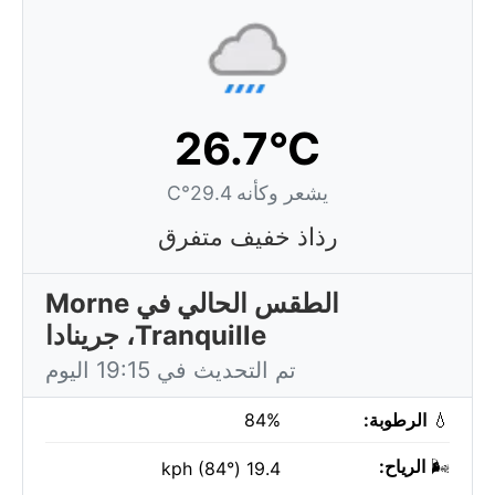
26.7°C
يشعر وكأنه 29.4°C
رذاذ خفيف متفرق
الطقس الحالي في Morne
Tranquille، جرينادا
تم التحديث في 19:15 اليوم
💧
الرطوبة:
84%
🌬️
الرياح:
19.4 kph (84°)