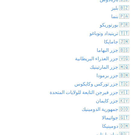
🇧🇿 بليز
🇵🇦 بنما
🇵🇷 بورتوريكو
🇹🇹 ترينيداد وتوباغو
🇯🇲 جامايكا
🇧🇸 جزر البهاما
🇻🇬 جزر العذراء البريطانية
🇲🇶 جزر المارتينيك
🇧🇲 جزر برمودا
🇹🇨 جزر توركس وكايكوس
🇻🇮 جزر فيرجن التابعة للولايات المتحدة
🇰🇾 جزر كايمان
🇩🇴 جمهورية الدومينيك
🇬🇹 جواتيمالا
🇩🇲 دومينيكا
🇧🇱 سان بارتليمي