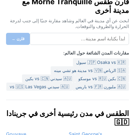
قارن طقس Morne Tranquille مع
مدينة أخرى
ابحث عن أي مدينة في العالم وشاهد مقارنة جنبًا إلى جنب لدرجة
الحرارة والظروف والتوقعات.
قارن →
مقارنات المدن الشائعة حول العالم:
🇯🇵 Osaka vs 🇰🇷 سيول
🇸🇦 الرياض vs 🇻🇳 مدينة هو تشي مينه
🇨🇳 بكين vs 🇷🇺 موسكو
🇦🇺 سيدني vs 🇨🇳 بكين
🇦🇺 ملبورن vs 🇫🇷 باريس
🇦🇺 سيدني vs 🇺🇸 Las Vegas
الطقس في مدن رئيسية أخرى في جرينادا
🇬🇩
Gouyave
Saint George's