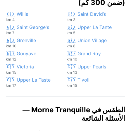
(ضمن 300 كم)
🇬🇩 Willis
🇬🇩 Saint David’s
4 km
3 km
🇬🇩 Saint George's
🇬🇩 Upper La Tante
7 km
5 km
🇬🇩 Grenville
🇬🇩 Union Village
10 km
8 km
🇬🇩 Gouyave
🇬🇩 Grand Roy
12 km
10 km
🇬🇩 Victoria
🇬🇩 Upper Pearls
15 km
13 km
🇬🇩 Upper La Taste
🇬🇩 Tivoli
17 km
15 km
الطقس في Morne Tranquille —
الأسئلة الشائعة