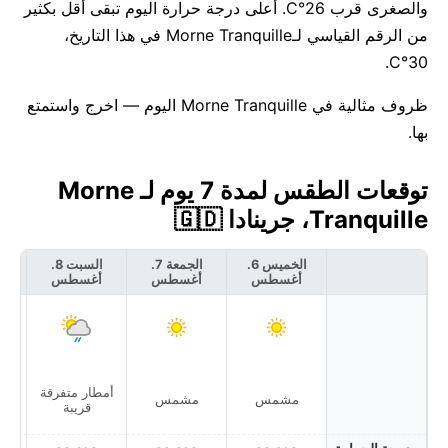
والصغرى قرب 26°C. أعلى درجة حرارة اليوم تبقى أقل بكثير
من الرقم القياسي لـMorne Tranquille في هذا التاريخ،
30°C.
ظروف مثالية في Morne Tranquille اليوم — اخرج واستمتع
بها.
توقعات الطقس لمدة 7 يوم لـ Morne
Tranquille، جرينادا 🇬🇩
الخميس 6.
الجمعة 7.
السبت 8.
أغسطس
أغسطس
أغسطس
أ
أمطار متفرقة
أمط
مشمس
مشمس
قريبة