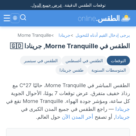
توقعات الطقس الدقيقة
.
عرض جميع الدول
.
☰
الطقس.
online
🌐
يرجى إدخال القيم أدناه للتحويل
>
جرينادا
>
Morne Tranquille
الطقس في Morne Tranquille, جرينادا 🇬🇩
التوقعات
الطقس في أغسطس
الطقس في سبتمبر
المتوسطات السنوية
طقس جرينادا
الطقس المباشر في Morne Tranquille، حاليًا 27°C مع
رذاذ خفيف متفرق. عرض توقعات 7 يومًا، الأحوال الجوية
كل ساعة، ومؤشر جودة الهواء. Morne Tranquille تقع في
جرينادا
— راجع الطقس في جميع المدن الكبرى في
جرينادا
, أو تصفح
أحر المدن الآن
حول العالم.