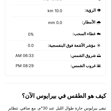
👁️
الرؤية:
10.0 km
🌧️
الأمطار:
0.0 mm
☁️
غطاء السحب:
0%
☀️
مؤشر الأشعة فوق البنفسجية:
0.0
🌅
شروق الشمس:
06:33 AM
🌇
غروب الشمس:
08:29 PM
كيف هو الطقس في بيرايوس الآن؟
تبقى بيرايوس حارة طوال الليل عند 30°م، مع صافي. تتطاير