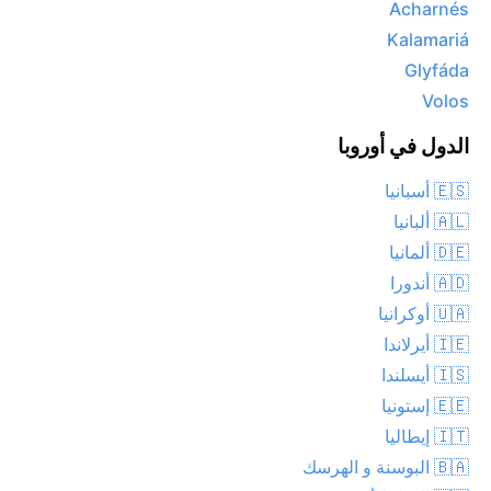
Acharnés
Kalamariá
Glyfáda
Volos
الدول في أوروبا
🇪🇸 أسبانيا
🇦🇱 ألبانيا
🇩🇪 ألمانيا
🇦🇩 أندورا
🇺🇦 أوكرانيا
🇮🇪 أيرلاندا
🇮🇸 أيسلندا
🇪🇪 إستونيا
🇮🇹 إيطاليا
🇧🇦 البوسنة و الهرسك