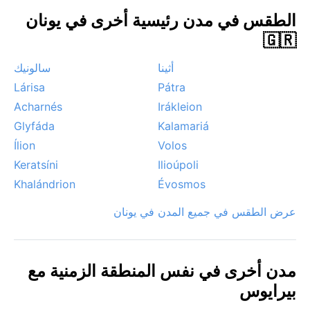
تعكر صفو البحر أحياناً. في الشتاء، قد تنشط العواصف
الطقس في مدن رئيسية أخرى في يونان
المطرية القصيرة ورياح البورا الباردة. لا تعاني المدينة من
🇬🇷
أعاصير استوائية، لكن موجات الحر القصيرة صيفاً تستدعي
الحذر. باختصار، بيريوس وجهة ساحرة لمن يريد مزيجاً من
أثينا
سالونيك
التاريخ البحري والطقس المتوسطي المعتدل.
Lárisa
Pátra
Acharnés
Irákleion
Glyfáda
Kalamariá
Ílion
Volos
Keratsíni
Ilioúpoli
Khalándrion
Évosmos
عرض الطقس في جميع المدن في يونان
مدن أخرى في نفس المنطقة الزمنية مع
بيرايوس