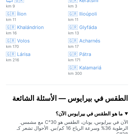
🇬🇷 Keratsíni
🇬🇷 أثينا
9 km
3 km
🇬🇷 Ílion
🇬🇷 Ilioúpoli
11 km
11 km
🇬🇷 Khalándrion
🇬🇷 Glyfáda
16 km
13 km
🇬🇷 Volos
🇬🇷 Acharnés
170 km
17 km
🇬🇷 Lárisa
🇬🇷 Pátra
216 km
171 km
🇬🇷 Kalamariá
300 km
الطقس في بيرايوس — الأسئلة الشائعة
ما هو الطقس في بيرايوس الآن؟
الآن في بيرايوس، يونان، الطقس هو 30°C مع مشمس.
الرطوبة 36% وسرعة الرياح 16 كم/س. الأحوال تشعر كـ
28°C.