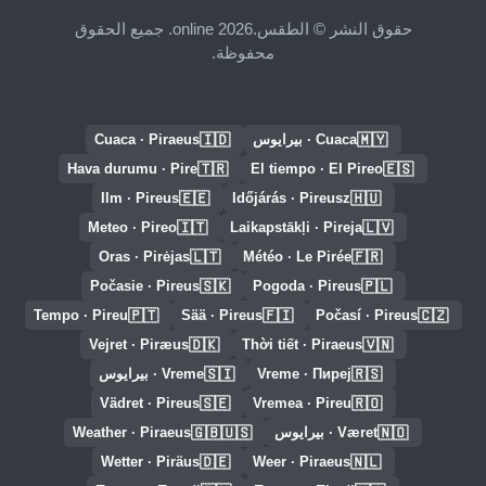
حقوق النشر © الطقس.online 2026. جميع الحقوق
محفوظة.
🇮🇩
🇲🇾
Cuaca · بيرايوس
Cuaca · Piraeus
🇹🇷
🇪🇸
Hava durumu · Pire
El tiempo · El Pireo
🇪🇪
🇭🇺
Ilm · Pireus
Időjárás · Pireusz
🇮🇹
🇱🇻
Meteo · Pireo
Laikapstākļi · Pireja
🇱🇹
🇫🇷
Oras · Pirėjas
Météo · Le Pirée
🇸🇰
🇵🇱
Počasie · Pireus
Pogoda · Pireus
🇵🇹
🇫🇮
🇨🇿
Tempo · Pireu
Sää · Pireus
Počasí · Pireus
🇩🇰
🇻🇳
Vejret · Piræus
Thời tiết · Piraeus
🇸🇮
🇷🇸
Vreme · Пиреј
Vreme · بيرايوس
🇸🇪
🇷🇴
Vädret · Pireus
Vremea · Pireu
🇬🇧🇺🇸
🇳🇴
Været · بيرايوس
Weather · Piraeus
🇩🇪
🇳🇱
Wetter · Piräus
Weer · Piraeus