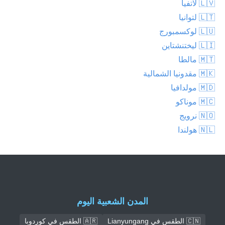
🇱🇻 لاتفيا
🇱🇹 لتوانيا
🇱🇺 لوكسمبورج
🇱🇮 ليختنشتاين
🇲🇹 مالطا
🇲🇰 مقدونيا الشمالية
🇲🇩 مولدافيا
🇲🇨 موناكو
🇳🇴 نرويج
🇳🇱 هولندا
المدن الشعبية اليوم
🇨🇳 الطقس في Lianyungang
🇦🇷 الطقس في كوردوبا