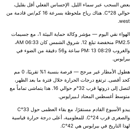
بعض السحب عبر سماء الليل. الإحساس الفعلي أقل بقليل،
حوالي 28°C. هناك رياح ملحوظة بسرعة 16 كم/س قادمة من
west.
الهواء نقي اليوم — مؤشر وكالة حماية البيئة 1، مع جسيمات
PM2.5 منخفضة تبلغ 12. شروق الشمس كان 06:33 AM،
والغروب 08:29 PM: 13 ساعة و56 دقيقة من الضوء في
بيرايوس.
هطول الأمطار غير مرجح — فرصة بنسبة 1% تقريبًا، 0 مم
كحد أقصى. ترتفع درجات الحرارة خلال فترة ما بعد الظهر،
لتصل إلى ذروتها قرب 32°م حوالي 16. هذا يتماشى تماماً مع
متوسط أغسطس المعتاد لـبيرايوس.
يبدو الأسبوع القادم مستقرًا، مع بقاء العظمى حول 33°C
والصغرى قرب 24°C. للمعلومية، أعلى درجة حرارة قياسية
لهذا التاريخ في بيرايوس هي 42°C.