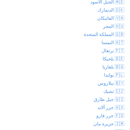
🇲🇪 الجبل الأسود
🇩🇰 الدنمارك
🇻🇦 الفاتيكان
🇭🇺 المجر
🇬🇧 المملكة المتحدة
🇦🇹 النمسا
🇵🇹 برتغال
🇧🇪 بلجيكا
🇧🇬 بلغاريا
🇵🇱 بولندا
🇧🇾 بيلاروس
🇨🇿 تشيك
🇬🇮 جبل طارق
🇦🇽 جزر آلاند
🇫🇴 جزر فارو
🇮🇲 جزيرة مان