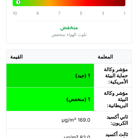
1
10
9
7
5
3
1
منخفض
تلوث الهواء منخفض
المعلمة
القيمة
مؤشر وكالة
حماية البيئة
1 (جيد)
الأمريكية:
مؤشر وكالة
البيئة
1 (منخفض)
البريطانية:
ثاني أكسيد
169.0 µg/m³
الكربون:
ثالث أكسيد
82.0 µg/m³