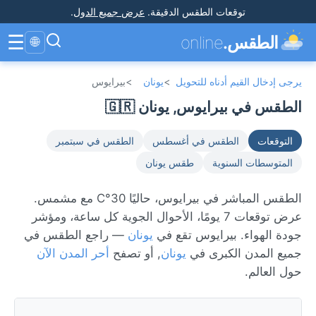
توقعات الطقس الدقيقة
.
عرض جميع الدول
.
☰
الطقس.
online
🌐
يرجى إدخال القيم أدناه للتحويل
>
يونان
>
بيرايوس
الطقس في بيرايوس, يونان 🇬🇷
التوقعات
الطقس في أغسطس
الطقس في سبتمبر
المتوسطات السنوية
طقس يونان
الطقس المباشر في بيرايوس، حاليًا 30°C مع مشمس.
عرض توقعات 7 يومًا، الأحوال الجوية كل ساعة، ومؤشر
جودة الهواء. بيرايوس تقع في
يونان
— راجع الطقس في
جميع المدن الكبرى في
يونان
, أو تصفح
أحر المدن الآن
حول العالم.