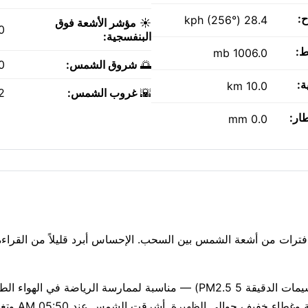
ح:
28.4 kph (256°)
☀️
مؤشر الأشعة فوق
0
البنفسجية:
ط:
1006.0 mb
🌅
شروق الشمس:
AM
ة:
10.0 km
🌇
غروب الشمس:
PM
طار:
0.0 mm
الياً، مع غائم جزئياً. توقع فترات من أشعة الشمس بين السحب. الإحساس أبرد قليلاً من الق
جودة الهواء جيدة حاليًا (مؤشر وكالة حماية البيئة الأمريكية 1، الجسيمات الدقيقة PM2.5 5) — مناسبة لممارسة الري
الأشعة فوق البنفسجية معتدل عند 4؛ يُنصح ب