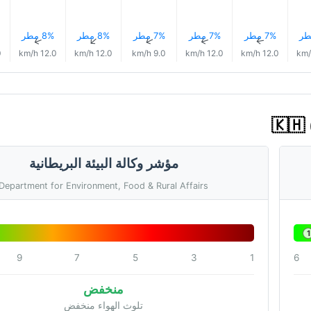
7% مطر
7% مطر
7% مطر
8% مطر
8% مطر
↑
↑
↑
↑
↑
h
12.0 km/h
12.0 km/h
9.0 km/h
12.0 km/h
12.0 km/h
مؤشر وكالة البيئة البريطانية
Department for Environment, Food & Rural Affairs
1
9
7
5
3
1
6
منخفض
تلوث الهواء منخفض