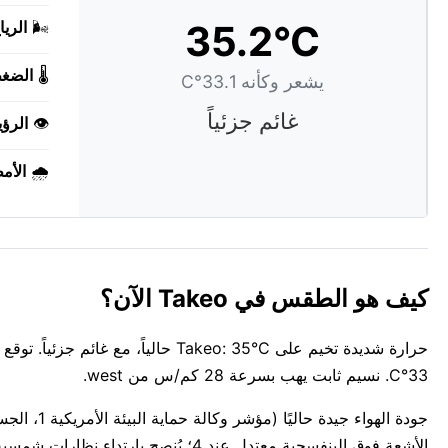
35.2°C
🌬️
الريا
🌡️
الضغ
يشعر وكأنه 33.1°C
غائم جزئياً
👁️
الرؤي
🌧️
الأم
كيف هو الطقس في Takeo الآن؟
حرارة شديدة تخيم على Takeo: 35°C ح
33°C. نسيم ثابت يهب بسرعة 28 كم/س من west.