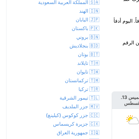
🇸🇦 المملكة العربية السعودية
🇮🇳 الهند
🇯🇵 اليابان
ى الجو جافاً. اليوم أدفأ
🇵🇰 باكستان
🇧🇳 بروني
م تقترب من الرقم
🇧🇩 بنجلاديش
🇧🇹 بوتان
🇹🇭 تايلاند
🇹🇼 تايوان
🇹🇲 تركمانستان
🇹🇷 تركيا
الخميس 13.
الجمعة 14.
🇹🇱 تيمور الشرقية
غسطس
أغسطس
🇲🇻 جزر الملديف
🇨🇨 جزر كوكوس (كيلينغ)
🇨🇽 جزيرة كريسماس
🇮🇶 جمهورية العراق