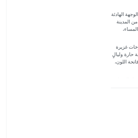
وجهة الهادئة
من المدينة
المساء،
زخات غزيرة
حارة وليالٍ
ية فاتحة اللون،
سهل التجول
مؤقتة في
ئوية، قبل أن تعلن أولى زخات مايو