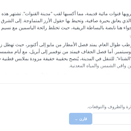
ا قنوات مائية قديمة، مما أكسبها لقب "مدينة القنوات". تشتهر هذه ال
الذي يعانق بحيرة صافية، وتحيط بها حقول الأرز المتماوجة. إلى الشرق 
لأجواء هنا نابضة بالبساطة الريفية، حيث تختلط رائحة الياسمين مع نسيم 
ر ورطب طوال العام. يمتد فصل الأمطار من مايو إلى أكتوبر، حيث تهطل 
سبتمبر. أما فصل الجفاف فيمتد من نوفمبر إلى أبريل، مع أيام مشمسة 
ا تقل عن 25 درجة مئوية حتى في "الشتاء". للتنقل في المدينة، يُنصح بحقيبة خفيفة مزودة بملابس قطن
واقي الشمس والمياه المعدنية.
ال ذروة موسم الجفاف، حيث تنخفض الرطوبة قليلاً وتصفو السماء، مما ي
ظاهرة المناخية البارزة، إذ تحمل معها أمطاراً غزيرة قد تسبب فيضانات 
الأراضي المنخفضة، لكنها تروي الطبيعة الخلابة. ترتفع درجات الحرارة في مارس وأبريل إلى أكثر من 35 درجة م
ارة والظروف والتوقعات.
قارن →