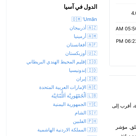
الدول في آسيا
4.
🇴🇲 ‘Umān
🇦🇿 أذربيجان
05:50 
🇦🇲 أرمينيا
06:22 
🇦🇫 أفغانستان
🇺🇿 أوزبكستان
🇮🇴 إقليم المحيط الهندي البريطاني
🇮🇩 إندونيسيا
🇮🇷 إيران
🇦🇪 الإمارات العربية المتحدة
🇱🇧 اَلْجُمْهُورِيَّة اَللُّبْنَانِيَّة
🇾🇪 الجمهورية اليمنية
راءة، أقرب إلى
🇸🇾 الشام
🇵🇭 الفلبين
اضة في الهواء الطلق. مؤشر
🇯🇴 المملكة الاردنية الهاشمية
ارتداء نظارات شمسية وغطاء خفيف حوالي الظهيرة. أشرقت الشمس عند 05:50 AM وتغرب عند