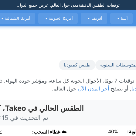
توقعات الطقس الدقيقة
مدن حول العالم
.
عرض جميع الدول
.
آسيا
أفريقيا
أمريكا الجنوبية
أمريكا الشمالية
▼
▼
▼
▼
متوسطات السنوية
طقس كمبوديا
يا
, أو تصفح
أحر المدن الآن
حول العالم.
الطقس الحالي في Takeo، كمبوديا
تم التحديث في 15:15 اليوم
وبة:
40%
☁️
غطاء السحب:
%