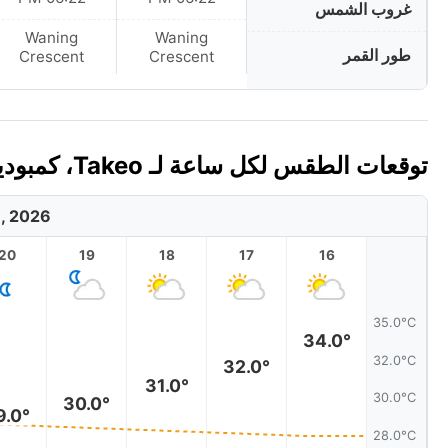
غروب الشمس
Waning
Waning
طور القمر
Crescent
Crescent
توقعات الطقس لكل ساعة لـ Takeo، كمبوديا اليوم 🇰🇭
8, 2026
20
19
18
17
16
35.0°C
34.0°
32.0°C
32.0°
31.0°
30.0°C
30.0°
9.0°
28.0°C