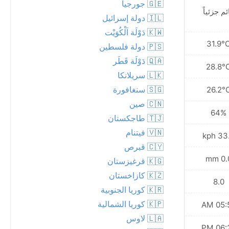
🇬🇪 جورجيا
ئم جزئياً
مشمس
🇮🇱 دولة إسرائيل
🇰🇼 دَوْلَة اَلْكُوَيْت
32.5°C
31.9°
🇵🇸 دولة فلسطين
🇶🇦 دَوْلَة قَطَر
29.3°C
28.8°
🇱🇰 سريلانكا
🇸🇬 سنغافورة
27.1°C
26.2°
🇨🇳 صين
61%
64%
🇹🇯 طاجكستان
🇻🇳 فيتنام
31.7 kph
33.8 
🇨🇾 قبرص
0.0 mm
0.0 
🇰🇬 قرغيزستان
🇰🇿 كازاخستان
8.0
8.0
🇰🇷 كوريا الجنوبية
🇰🇵 كوريا الشمالية
05:50 AM
05:50
🇱🇦 لاوس
06:20 PM
06:20