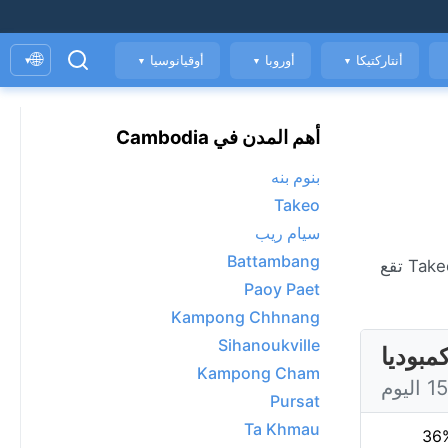
🌐
أنتاركتيكا
أوروبا
أوقيانوسيا
▾
▼
▼
▼
أهم المدن في Cambodia
بنوم بنه
Takeo
سيام ريب
Battambang
الطقس المباشر في Takeo، حاليًا 35°C مع غائم جزئياً. عرض توقعات 7 يومًا، الأحوال الجوية كل ساعة، ومؤشر جودة الهواء. Takeo تقع
Paoy Paet
Kampong Chhnang
Sihanoukville
Kampong Cham
Pursat
Ta Khmau
36