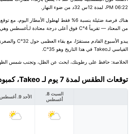
06:22 PM، لمدة 12س 32د من ضوء النهار.
من المعتاد — تقريباً 4°C فوق أعلى درجة معتادة لـأغسطس وهي 31°C.
القياسي لـTakeo في هذا التاريخ وهو 35°C.
الخلاصة: حافظ على رطوبتك، ابحث عن الظل، وتجنب شمس الظهيرة في akeo
توقعات الطقس لمدة 7 يوم لـ Takeo، كمبوديا 🇰🇭
السبت 8.
الأحد 9. أغسطس
أغسطس