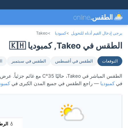
الطقس.
online
يرجى إدخال القيم أدناه للتحويل
>
كمبوديا
>
Takeo
الطقس في Takeo, كمبوديا 🇰🇭
التوقعات
الطقس في أغسطس
الطقس في سبتمبر
ال
في
كمبوديا
— راجع الطقس في جميع المدن الكبرى في
كمبود
💧
الرط