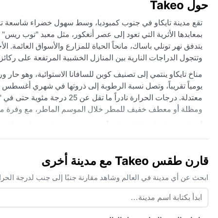
حول Takeo
تقع مدينة تايكاو في جنوب كمبوديا، وسط سهول خضراء شاسعة ترويه
بمعابدها الأثرية التي تعود إلى عصر أنغكور، مثل معبد "توب ريس" 
يتدفق نهر تونلي باساك، مانحاً الحياة للمزارع والأسواق العائمة. ا
وتتجول الدراجات النارية بين المنازل الخشبية المرتفعة على ركائز.
مناخ تايكاو ينتمي إلى تصنيف كوبن للسافانا الاستوائية، وهو حا
يومياً تقريباً، وتصل نسبة الرطوبة إلى ذروتها في شهري أغسطس و
معتدلة. درجات الحرارة نادراً م
ومظلة أو معطف خفيف للمطر خلال الموسم الماطر، مع وفرة من 
أفضل فترة لزيارة تايكاو مناخياً تمتد من نوفمبر إلى فبراير، خل
بين المعابد والبحيرات. يُعد موسم الرياح الموسمية الصيفية هو ال
قارن طقس Takeo مع مدينة أخرى
بدء التحول نحو الرطوبة والأمطار.
ابحث عن أي مدينة في العالم وشاهد مقارنة جنبًا إلى جنب لدرجة الحر