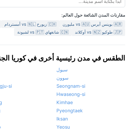
مقارنات المدن الشائعة حول العالم:
🇦🇷 بوينس آيرس vs 🇦🇺 ملبورن
🇨🇭 زيورخ vs 🇳🇱 أمستردام
🇯🇵 طوكيو vs 🇳🇿 أوكلاند
🇨🇳 شانغهاي vs 🇵🇹 لشبونة
الطقس في مدن رئيسية أخرى في كوريا الجنوبية 
سيول
سوون
ju-si
Seongnam-si
Hwaseong-si
g
Kimhae
g
Pyeongtaek
Iksan
o
Yeosu