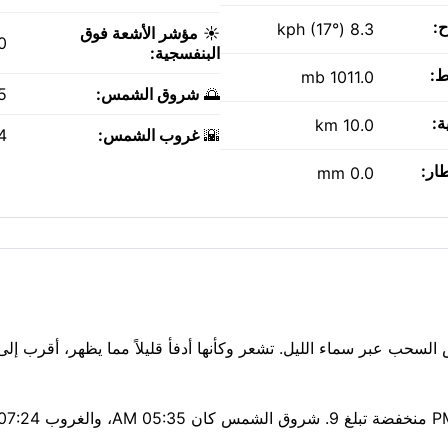
ح:
8.3 kph (17°)
☀️
مؤشر الأشعة فوق
0
البنفسجية:
ط:
1011.0 mb
🌅
شروق الشمس:
AM
ة:
10.0 km
🌇
غروب الشمس:
PM
طار:
0.0 mm