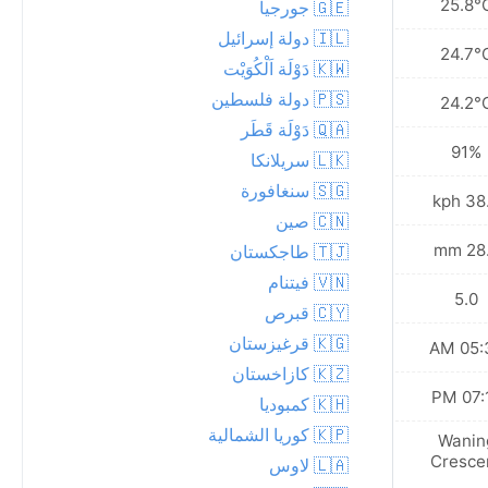
25.8°
🇬🇪 جورجيا
🇮🇱 دولة إسرائيل
24.7°
🇰🇼 دَوْلَة اَلْكُوَيْت
🇵🇸 دولة فلسطين
24.2°
🇶🇦 دَوْلَة قَطَر
91%
🇱🇰 سريلانكا
🇸🇬 سنغافورة
38.2 
🇨🇳 صين
28.6
🇹🇯 طاجكستان
🇻🇳 فيتنام
5.0
🇨🇾 قبرص
🇰🇬 قرغيزستان
05:38
🇰🇿 كازاخستان
07:19
🇰🇭 كمبوديا
🇰🇵 كوريا الشمالية
Wanin
Cresce
🇱🇦 لاوس