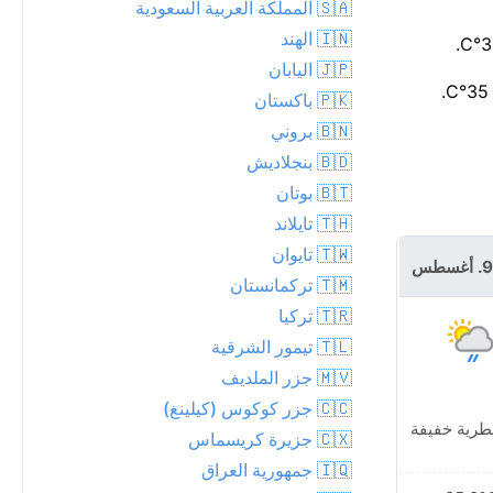
🇸🇦 المملكة العربية السعودية
🇮🇳 الهند
🇯🇵 اليابان
🇵🇰 باكستان
🇧🇳 بروني
🇧🇩 بنجلاديش
🇧🇹 بوتان
🇹🇭 تايلاند
🇹🇼 تايوان
🇹🇲 تركمانستان
🇹🇷 تركيا
🇹🇱 تيمور الشرقية
🇲🇻 جزر الملديف
🇨🇨 جزر كوكوس (كيلينغ)
طرية خفيفة
🇨🇽 جزيرة كريسماس
🇮🇶 جمهورية العراق