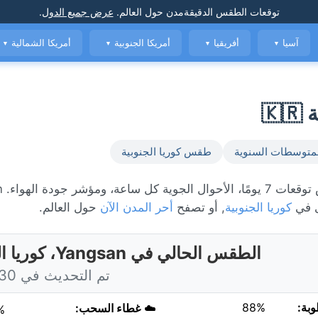
توقعات الطقس الدقيقة
مدن حول العالم
.
عرض جميع الدول
.
آسيا
أفريقيا
أمريكا الجنوبية
أمريكا الشمالية
▼
▼
▼
▼
متوسطات السنوية
طقس كوريا الجنوبية
الطقس ا
ى في
كوريا الجنوبية
, أو تصفح
أحر المدن الآن
حول العالم.
الطقس الحالي في Yangsan، كوريا الجنوبية
تم التحديث في 5:30 اليوم
وبة:
88%
☁️
غطاء السحب:
%