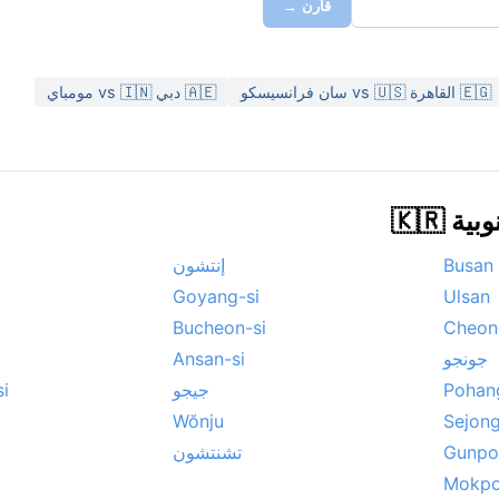
قارن →
🇪🇬 القاهرة vs 🇺🇸 سان فرانسيسكو
🇦🇪 دبي vs 🇮🇳 مومباي
🇰🇷
Busan
إنتشون
Goyang-si
Ulsan
Bucheon-si
Cheong
جونجو
Ansan-si
Pohan
جيجو
i
Wŏnju
Sejon
Gunpo
تشنتشون
Mokp