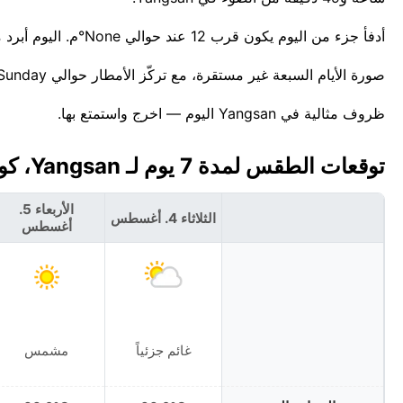
أدفأ جزء من اليوم يكون قرب 12 عند حوالي None°م. اليوم أبرد من المعتاد — حوالي 4°C تحت أعلى درجة معتادة لـأغسطس وهي 30°C.
صورة الأيام السبعة غير مستقرة، مع تركّز الأمطار حوالي Sunday. للمعلومية، أعلى درجة حرارة قياسية لهذا التاريخ في Yangsan هي 35°C.
ظروف مثالية في Yangsan اليوم — اخرج واستمتع بها.
توقعات الطقس لمدة 7 يوم لـ Yangsan، كوريا الجنوبية 🇰🇷
الأربعاء 5.
الثلاثاء 4. أغسطس
أغسطس
غائم جزئياً
مشمس