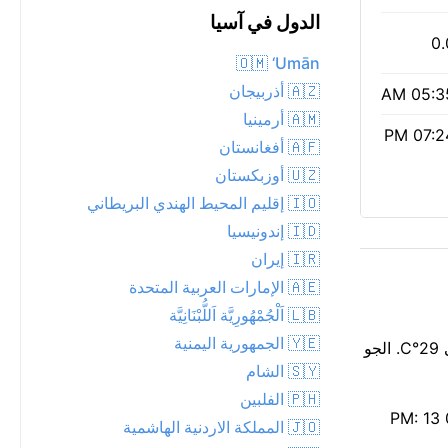
الدول في آسيا
0.
🇴🇲 ‘Umān
🇦🇿 أذربيجان
05:35 
🇦🇲 أرمينيا
07:24 
🇦🇫 أفغانستان
🇺🇿 أوزبكستان
🇮🇴 إقليم المحيط الهندي البريطاني
🇮🇩 إندونيسيا
🇮🇷 إيران
🇦🇪 الإمارات العربية المتحدة
🇱🇧 اَلْجُمْهُورِيَّة اَللُّبْنَانِيَّة
🇾🇪 الجمهورية اليمنية
ليلة دافئة بدرجة 26°C في Yangsan الآن، مع صافي. تتطاير بعض السحب عبر سماء الليل. تشعر وكأنها أدفأ قليلاً مما يظهر، أقرب إلى 29°C. الجو
🇸🇾 الشام
🇵🇭 الفلبين
الهواء نقي اليوم — مؤشر وكالة حماية البيئة 1، مع جسيمات PM2.5 منخفضة تبلغ 9. شروق الشمس كان 05:35 AM، والغروب 07:24 PM: 13
🇯🇴 المملكة الاردنية الهاشمية