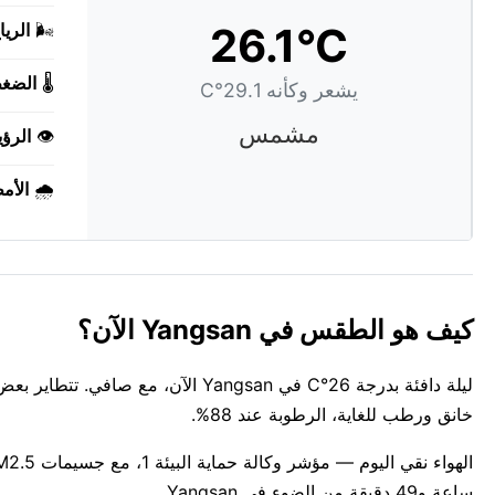
26.1°C
🌬️
الريا
🌡️
الضغ
يشعر وكأنه 29.1°C
مشمس
👁️
الرؤي
🌧️
الأم
كيف هو الطقس في Yangsan الآن؟
خانق ورطب للغاية، الرطوبة عند 88%.
ساعة و49 دقيقة من الضوء في Yangsan.