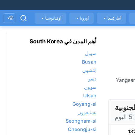
🌐
أنتاركتيكا
أوروبا
أوقيانوسيا
▾
▼
▼
▼
أهم المدن في South Korea
سيول
Busan
إنتشون
ديغو
لمباشر في Yangsan، حاليًا 26°C مع مشمس. عرض توقعات 7 يومًا، الأحوال الجوية كل ساعة، ومؤشر جودة الهواء. Yangsan
سوون
Ulsan
Goyang-si
تشانغوون
Seongnam-si
Cheongju-si
18