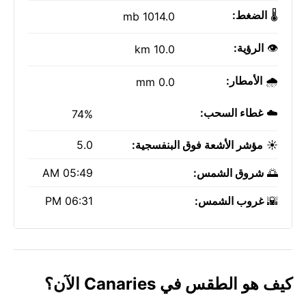
🌡️
الضغط:
1014.0 mb
👁️
الرؤية:
10.0 km
🌧️
الأمطار:
0.0 mm
☁️
غطاء السحب:
74%
☀️
مؤشر الأشعة فوق البنفسجية:
5.0
🌅
شروق الشمس:
05:49 AM
🌇
غروب الشمس:
06:31 PM
كيف هو الطقس في Canaries الآن؟