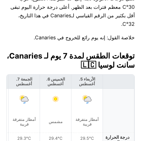
30°C معظم فترات بعد الظهر. أعلى درجة حرارة اليوم تبقى
أقل بكثير من الرقم القياسي لـCanaries في هذا التاريخ،
32°C.
خلاصة القول: إنه يوم رائع للخروج في Canaries.
توقعات الطقس لمدة 7 يوم لـ Canaries،
سانت لوسيا 🇱🇨
الأربعاء 5.
الخميس 6.
الجمعة 7.
أغسطس
أغسطس
أغسطس
أ
أمطار متفرقة
أمطار متفرقة
أمط
مشمس
قريبة
قريبة
درجة الحرارة
29.3°C
29.4°C
29.5°C