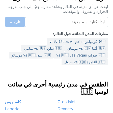
ابحث عن أي مدينة في العالم وشاهد مقارنة جنبًا إلى جنب لدرجة
الحرارة والظروف والتوقعات.
قارن →
مقارنات المدن الشائعة حول العالم:
🇩🇰 كوبنهاغن vs 🇺🇸 Los Angeles
🇬🇷 أثينا vs 🇮🇳 مومباي
🇮🇪 دبلن vs 🇺🇸 ميامي
🇯🇵 طوكيو vs 🇺🇸 Las Vegas
🇬🇧 لندن vs 🇷🇺 موسكو
🇪🇬 القاهرة vs 🇰🇷 سيول
الطقس في مدن رئيسية أخرى في سانت
لوسيا 🇱🇨
Gros Islet
كاستريس
Laborie
Dennery