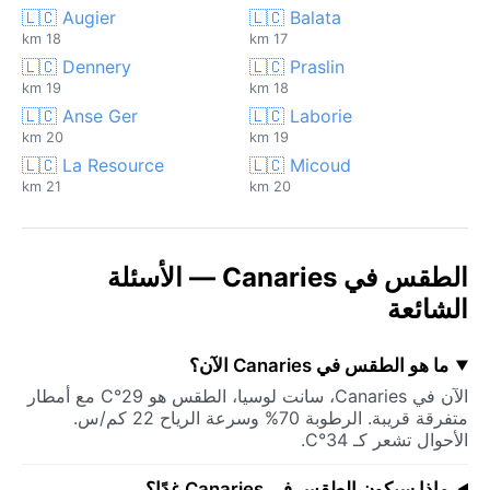
🇱🇨 Augier
🇱🇨 Balata
18 km
17 km
🇱🇨 Dennery
🇱🇨 Praslin
19 km
18 km
🇱🇨 Anse Ger
🇱🇨 Laborie
20 km
19 km
🇱🇨 La Resource
🇱🇨 Micoud
21 km
20 km
الطقس في Canaries — الأسئلة
الشائعة
ما هو الطقس في Canaries الآن؟
الآن في Canaries، سانت لوسيا، الطقس هو 29°C مع أمطار
متفرقة قريبة. الرطوبة 70% وسرعة الرياح 22 كم/س.
الأحوال تشعر كـ 34°C.
ماذا سيكون الطقس في Canaries غدًا؟