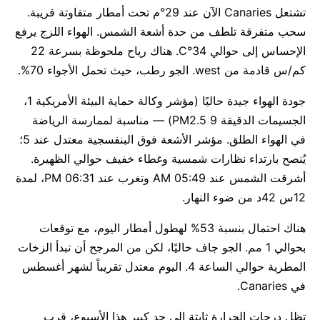
تشتعل Canaries الآن عند 29°م تحت أمطار متفاوتة قريبة.
سحب متفرقة تلطف من حدة أشعة الشمس. الهواء اللزج يرفع
الإحساس إلى حوالي 34°C. هناك رياح ملحوظة بسرعة 22
كم/س قادمة من west. الجو رطب، حيث تحمل الأجواء 70%.
جودة الهواء جيدة حاليًا (مؤشر وكالة حماية البيئة الأمريكية 1،
الجسيمات الدقيقة PM2.5 9) — مناسبة لممارسة الرياضة
في الهواء الطلق. مؤشر الأشعة فوق البنفسجية معتدل عند 5؛
يُنصح بارتداء نظارات شمسية وغطاء خفيف حوالي الظهيرة.
أشرقت الشمس عند 05:49 AM وتغرب عند 06:31 PM، لمدة
12س 42د من ضوء النهار.
هناك احتمال بنسبة 53% لهطول أمطار اليوم، مع توقعات
بحوالي 1 مم. الجو جاف حاليًا، لكن من المرجح أن تبدأ الزخات
المطرية حوالي الساعة 4. اليوم معتدل تقريباً لشهر أغسطس
في Canaries.
تظل درجات الحرارة ثابتة إلى حد كبير هذا الأسبوع، قرب