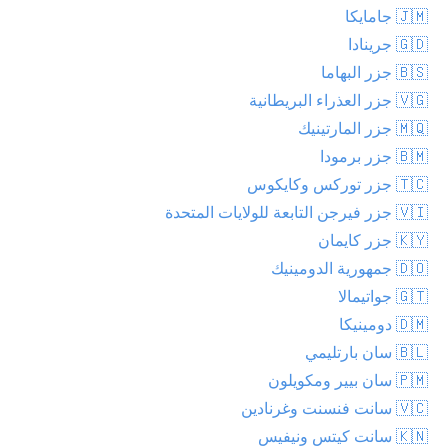
🇯🇲 جامايكا
🇬🇩 جرينادا
🇧🇸 جزر البهاما
🇻🇬 جزر العذراء البريطانية
🇲🇶 جزر المارتينيك
🇧🇲 جزر برمودا
🇹🇨 جزر توركس وكايكوس
🇻🇮 جزر فيرجن التابعة للولايات المتحدة
🇰🇾 جزر كايمان
🇩🇴 جمهورية الدومينيك
🇬🇹 جواتيمالا
🇩🇲 دومينيكا
🇧🇱 سان بارتليمي
🇵🇲 سان بيير ومكويلون
🇻🇨 سانت فنسنت وغرنادين
🇰🇳 سانت كيتس ونيفيس