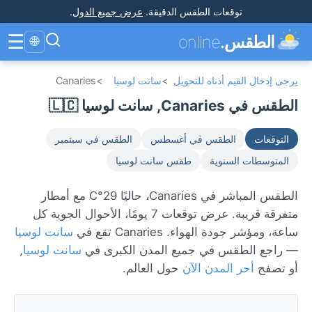
توقعات الطقس الدقيقة
.
عرض جميع الدول
.
☰
الطقس.
online
🌐
يرجى إدخال القيم أدناه للتحويل
>
سانت لوسيا
>
Canaries
الطقس في Canaries, سانت لوسيا 🇱🇨
التوقعات
الطقس في أغسطس
الطقس في سبتمبر
المتوسطات السنوية
طقس سانت لوسيا
الطقس المباشر في Canaries، حاليًا 29°C مع أمطار
متفرقة قريبة. عرض توقعات 7 يومًا، الأحوال الجوية كل
ساعة، ومؤشر جودة الهواء. Canaries تقع في
سانت لوسيا
— راجع الطقس في جميع المدن الكبرى في
سانت لوسيا
,
أو تصفح
أحر المدن الآن
حول العالم.