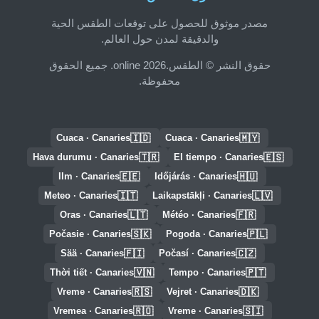
مصدر موثوق للحصول على توقعات الطقس الحية
والدقيقة لمدن حول العالم.
حقوق النشر © الطقس.online 2026. جميع الحقوق
محفوظة.
🇮🇩
🇲🇾
Cuaca · Canaries
Cuaca · Canaries
🇹🇷
🇪🇸
Hava durumu · Canaries
El tiempo · Canaries
🇪🇪
🇭🇺
Ilm · Canaries
Időjárás · Canaries
🇮🇹
🇱🇻
Meteo · Canaries
Laikapstākļi · Canaries
🇱🇹
🇫🇷
Oras · Canaries
Météo · Canaries
🇸🇰
🇵🇱
Počasie · Canaries
Pogoda · Canaries
🇫🇮
🇨🇿
Sää · Canaries
Počasí · Canaries
🇻🇳
🇵🇹
Thời tiết · Canaries
Tempo · Canaries
🇷🇸
🇩🇰
Vreme · Canaries
Vejret · Canaries
🇷🇴
🇸🇮
Vremea · Canaries
Vreme · Canaries