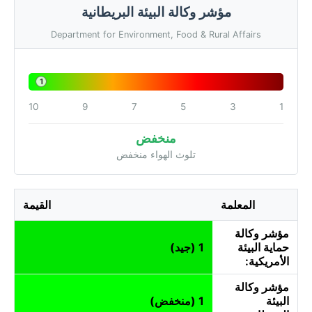
مؤشر وكالة البيئة البريطانية
Department for Environment, Food & Rural Affairs
1
10
9
7
5
3
1
منخفض
تلوث الهواء منخفض
المعلمة
القيمة
مؤشر وكالة
حماية البيئة
1 (جيد)
الأمريكية:
مؤشر وكالة
البيئة
1 (منخفض)