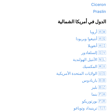
Ciceron
Praslin
الدول في أمريكا الشمالية
🇦🇼 أروبا
🇦🇬 أنتيغوا وبربودا
🇦🇮 أنغويلا
🇸🇻 إلسلفادور
🇳🇱 الأنتيل الهولندية
🇲🇽 المكسيك
🇺🇸 الولايات المتحدة الأمريكية
🇧🇧 باربادوس
🇧🇿 بليز
🇵🇦 بنما
🇵🇷 بورتوريكو
🇹🇹 ترينيداد وتوباغو