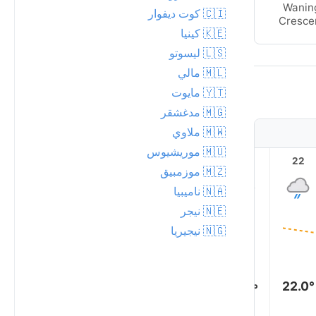
Waning
Wanin
🇨🇮 كوت ديفوار
Crescent
Cresce
🇰🇪 كينيا
🇱🇸 ليسوتو
🇲🇱 مالي
🇾🇹 مايوت
🇲🇬 مدغشقر
🇲🇼 ملاوي
🇲🇺 موريشيوس
3
2
1
23
22
🇲🇿 موزمبيق
🇳🇦 ناميبيا
🇳🇪 نيجر
🇳🇬 نيجيريا
22.0°
22.0°
22.0°
22.0°
22.0°
22.0°