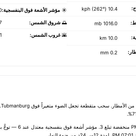
ح:
10.4 kph (262°)
☀️
مؤشر الأشعة فوق البنفسجية:
0
🌅
شروق الشمس:
AM
ط:
1016.0 mb
🌇
غروب الشمس:
PM
ة:
10.0 km
طار:
0.2 mm
تعيش g
الهواء نقي اليوم — مؤشر وكالة حماية البيئة 1، مع جسيمات PM2.5