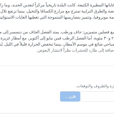
تها المطيرة الكثيفة. كانت البلدة تاريخياً مركزاً لتعدين الحديد، وما 
ضة والطرق الترابية تمتزج مع مزارع الكسافا والنخيل، بينما ترتفع تلا
 البلدة حوالي ٨٠ كيلومتراً عن العاصمة مونروفيا، وتتميز بتضاريسها المتموجة التي تغطيها الغابات الاستو
توبمانبورغ يصنف ضمن الطقس الاستوائي الموسمي (Am)، مع فصلين متميزين: جاف ورطب. يمتد الفصل الجاف من ديس
تكون الحرارة مرتفعة والرطوبة نسبياً أقل، لتتراوح الدرجات بين ٢٥ و٣٠ مئوية. أما الفصل الرطب فمن مايو إلى أكتوبر، مع 
ي ذروتها، ورطوبة تصل إلى ٩٠٪. الضباب الصباحي شائع في موسم الأمطار، بينما تنخفض الحرارة قليلاً في اللي
فة إلى طارد للحشرات نظراً لانتشار البعوض.
 ديسمبر ومارس، حيث السماء صافية والأمطار نادرة. لكن الفصل الرطب
 رعدية عنيفة وفيضانات مفاجئة في المناطق المنخفضة. لا تشهد البل
عام. في بعض ليالي الشتاء، يهب غبار هارماتان الخفيف من الصحراء الك
ارة والظروف والتوقعات.
قارن →