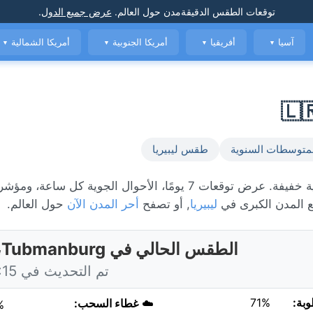
توقعات الطقس الدقيقة
مدن حول العالم
.
عرض جميع الدول
.
آسيا
أفريقيا
أمريكا الجنوبية
أمريكا الشمالية
▼
▼
▼
▼
متوسطات السنوية
طقس ليبيريا
الطقس المباشر في Tubmanburg، حاليًا 27°C مع زخة مطرية خفيفة. عرض توقعات 7 يومًا، الأحوال الجوية كل 
المدن الكبرى في
ليبيريا
, أو تصفح
أحر المدن الآن
حول العالم.
الطقس الحالي في Tubmanburg، ليبيريا
تم التحديث في 11:15 اليوم
وبة:
71%
☁️
غطاء السحب:
%