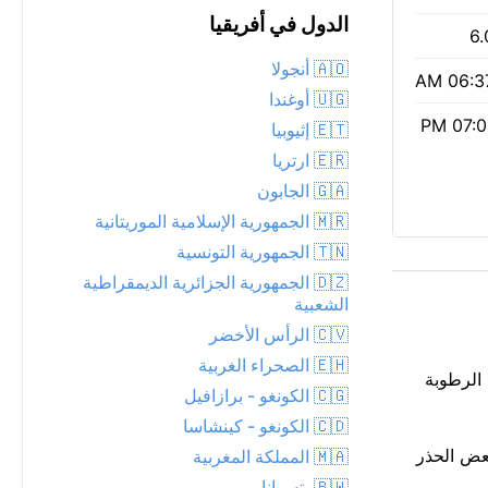
الدول في أفريقيا
6.
🇦🇴 أنجولا
06:37 
🇺🇬 أوغندا
07:01 
🇪🇹 إثيوبيا
🇪🇷 ارتريا
🇬🇦 الجابون
🇲🇷 الجمهورية الإسلامية الموريتانية
🇹🇳 الجمهورية التونسية
🇩🇿 الجمهورية الجزائرية الديمقراطية
الشعبية
🇨🇻 الرأس الأخضر
🇪🇭 الصحراء الغربية
Tubmanbur أجواء صيفية حاليًا، 27°C تحت زخَات خفيفة من الأمطار. سحب متقطعة تجعل الضوء متغيراً فوق Tubmanburg. الرطوبة
🇨🇬 الكونغو - برازافيل
🇨🇩 الكونغو - كينشاسا
 منخفضة تبلغ 3. مؤشر أشعة فوق بنفسجية معتدل عند 6 — توخَّ بعض الحذر
🇲🇦 المملكة المغربية
🇧🇼 بتسوانا