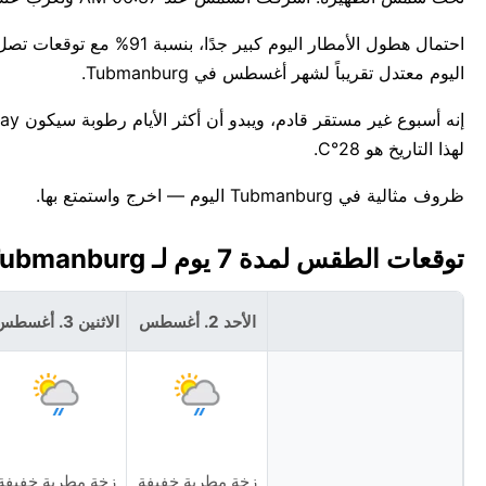
اليوم معتدل تقريباً لشهر أغسطس في Tubmanburg.
لهذا التاريخ هو 28°C.
ظروف مثالية في Tubmanburg اليوم — اخرج واستمتع بها.
توقعات الطقس لمدة 7 يوم لـ Tubmanburg، ليبيريا 🇱🇷
الأحد 2. أغسطس
الاثنين 3. أغسطس
زخة مطرية خفيفة
زخة مطرية خفيفة