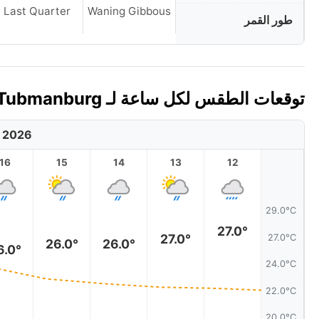
Last Quarter
Waning Gibbous
طور القمر
توقعات الطقس لكل ساعة لـ Tubmanburg، ليبيريا اليوم 🇱🇷
, 2026
16
15
14
13
12
29.0°C
27.0°
27.0°
27.0°C
26.0°
26.0°
6.0°
24.0°C
22.0°C
20.0°C