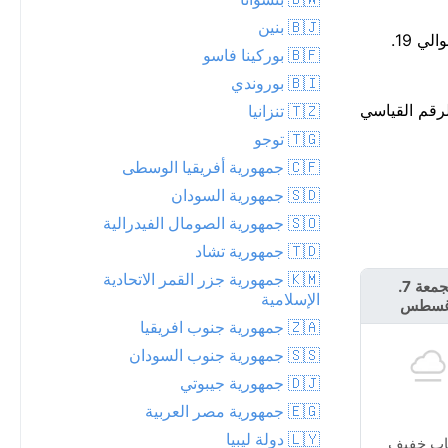
🇧🇯 بنين
احتمال هطول الأمطار اليوم كبير جدًا، بنسبة 91% مع توقعات تصل إلى 10 مم. الجو مبلل الآن، لكن الأحوال تبدو في تحسن ابتداءً من حوالي 19.
🇧🇫 بوركينا فاسو
🇧🇮 بوروندي
ن الأرقام القياسية — الرقم القياسي
🇹🇿 تنزانيا
🇹🇬 توجو
🇨🇫 جمهورية أفريقيا الوسطى
🇸🇩 جمهورية السودان
🇸🇴 جمهورية الصومال الفيدرالية
🇹🇩 جمهورية تشاد
🇰🇲 جمهورية جزر القمر الاتحادية
الجمعة 7.
السبت 8. أغسطس
الإسلامية
غسطس
🇿🇦 جمهورية جنوب افريقيا
🇸🇸 جمهورية جنوب السودان
🇩🇯 جمهورية جيبوتي
🇪🇬 جمهورية مصر العربية
🇱🇾 دولة ليبيا
ب خفيف
أمطار متفرقة قريبة