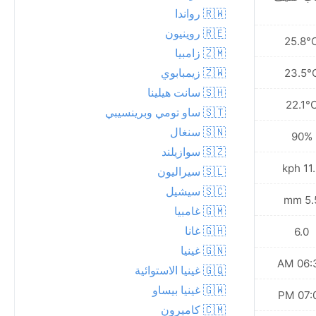
🇷🇼 رواندا
🇷🇪 روينيون
28.2°C
25.8°
🇿🇲 زامبيا
🇿🇼 زيمبابوي
23.9°C
23.5°
🇸🇭 سانت هيلينا
21.8°C
22.1°
🇸🇹 ساو تومي وبرينسيبي
🇸🇳 سنغال
85%
90%
🇸🇿 سوازيلند
10.1 kph
11.2 
🇸🇱 سيراليون
🇸🇨 سيشيل
1.2 mm
5.5 
🇬🇲 غامبيا
🇬🇭 غانا
6.0
6.0
🇬🇳 غينيا
06:37 AM
06:37
🇬🇶 غينيا الاستوائية
🇬🇼 غينيا بيساو
07:00 PM
07:00
🇨🇲 كاميرون