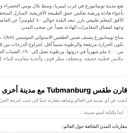
تقع مدينة توبمانبورغ في غرب ليبيريا، وسط تلال بومي الخضراء وغابا
بأجواء هادئة وريفية تعكس عمق الطبيعة الأفريقية. المنازل المنخف
الأفق كمعلم طبيعي بارز. تبعد
وجهة لعشاق المغامرات الهادئة بعيداً عن صخب المدن.
مناخ 
من ٤٠٠ ملم شهرياً ف
ملابس قطنية خفيفة، ومعطف مطر قوي، وأحذية مقاومة للماء، إضا
أفضل وقت لزيارة توبمانبورغ مناخياً هو خلال الفصل الجاف بين
الرياح الموسمية القادمة من المحيط الأطلسي، والتي تجلب عواصف
مدارية، لكن هبوب الرياح الجنوبية الغربية يرفع الرطوبة طوال ال
قارن طقس Tubmanburg مع مدينة أخرى
تركيزه أقل مما هو عليه في غرب أفريقيا الشمالي.
ابحث عن أي مدينة في العالم وشاهد مقارنة جنبًا إلى جنب لدرجة الحر
مقارنات المدن الشائعة حول العالم: