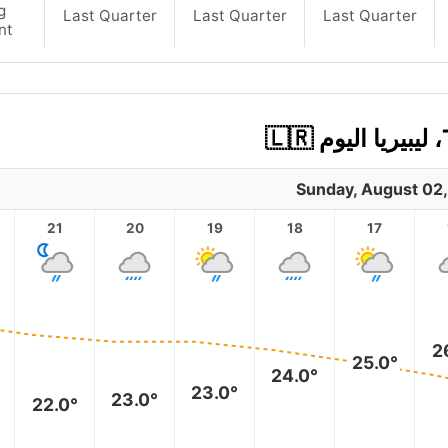
g
Last Quarter
Last Quarter
Last Quarter
nt
Sunday, August 02
21
20
19
18
17
2
25.0°
24.0°
23.0°
23.0°
22.0°