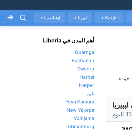
🌐
أنتاركتيكا
أوروبا
أوقيانوسيا
▾
▼
▼
▼
أهم المدن في Liberia
Gbarnga
Buchanan
Zwedru
Harbel
ساعة، ومؤشر جودة
Harper
بليبو
Foya Kamara
New Yekepa
Voinjama
Tubmanburg
100