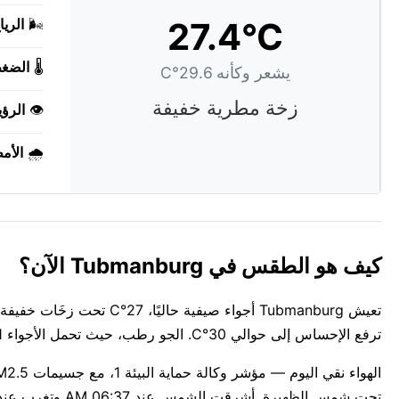
27.4°C
🌬️
الريا
🌡️
الضغ
يشعر وكأنه 29.6°C
زخة مطرية خفيفة
👁️
الرؤي
🌧️
الأم
كيف هو الطقس في Tubmanburg الآن؟
ترفع الإحساس إلى حوالي 30°C. الجو رطب، حيث تحمل الأجواء 71%.
تحت شمس الظهيرة. أشرقت الشمس عند 06:37 AM وتغرب عند 07:01 PM، لمدة 12س 24د من ضوء النهار.