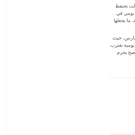
زالت تحتفظ
ل بومي في
ائية، ما يجعلها
مبر إلى مارس، حيث
أمطار غزيرة يومية تقترب
ل. يُنصح بحزم
 يبرز ظاهرة
دة أعاصير
برى، لكن