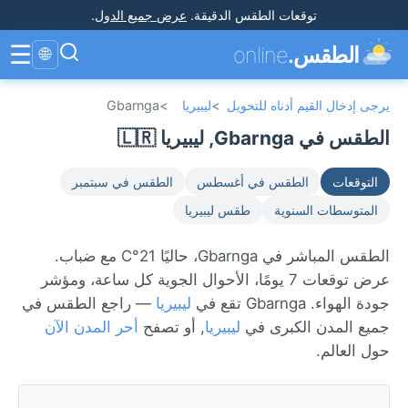
توقعات الطقس الدقيقة
.
عرض جميع الدول
.
☰
الطقس.
online
🌐
يرجى إدخال القيم أدناه للتحويل
>
ليبيريا
>
Gbarnga
الطقس في Gbarnga, ليبيريا 🇱🇷
التوقعات
الطقس في أغسطس
الطقس في سبتمبر
المتوسطات السنوية
طقس ليبيريا
الطقس المباشر في Gbarnga، حاليًا 21°C مع ضباب.
عرض توقعات 7 يومًا، الأحوال الجوية كل ساعة، ومؤشر
جودة الهواء. Gbarnga تقع في
ليبيريا
— راجع الطقس في
جميع المدن الكبرى في
ليبيريا
, أو تصفح
أحر المدن الآن
حول العالم.