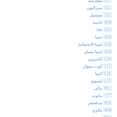
🇸🇿 سوازيلند
🇸🇱 سيراليون
🇸🇨 سيشيل
🇬🇲 غامبيا
🇬🇭 غانا
🇬🇳 غينيا
🇬🇶 غينيا الاستوائية
🇬🇼 غينيا بيساو
🇨🇲 كاميرون
🇨🇮 كوت ديفوار
🇰🇪 كينيا
🇱🇸 ليسوتو
🇲🇱 مالي
🇾🇹 مايوت
🇲🇬 مدغشقر
🇲🇼 ملاوي