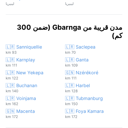
ليبيريا
ليبيريا
مدن قريبة من Gbarnga (ضمن 300
كم)
🇱🇷 Sanniquellie
🇱🇷 Saclepea
93 km
70 km
🇱🇷 Karnplay
🇱🇷 Ganta
111 km
109 km
🇱🇷 New Yekepa
🇬🇳 Nzérékoré
122 km
111 km
🇱🇷 Buchanan
🇱🇷 Harbel
140 km
128 km
🇱🇷 Voinjama
🇱🇷 Tubmanburg
162 km
150 km
🇬🇳 Macenta
🇱🇷 Foya Kamara
172 km
172 km