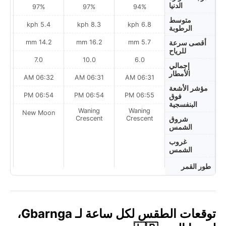
الدنيا
97%
97%
94%
متوسط
5.4 kph
8.3 kph
6.8 kph
الرطوبة
14.2 mm
16.2 mm
5.7 mm
أقصى سرعة
للرياح
7.0
10.0
6.0
إجمالي
الأمطار
AM
06:32 AM
06:31 AM
06:31 AM
مؤشر الأشعة
PM
06:54 PM
06:54 PM
06:55 PM
فوق
البنفسجية
Waning
Waning
on
New Moon
Crescent
Crescent
شروق
الشمس
غروب
الشمس
طور القمر
توقعات الطقس لكل ساعة لـ Gbarnga،