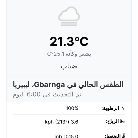
21.3°C
يشعر وكأنه 25.1°C
ضباب
الطقس الحالي في Gbarnga، ليبيريا
تم التحديث في 6:00 اليوم
💧
الرطوبة:
100%
🌬️
الرياح:
3.6 kph (213°)
🌡️
الضغط:
1015.0 mb