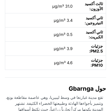
ثالث أكسيد
31.0 µg/m³
الأوزون:
ثاني أكسيد
3.4 µg/m³
النيتروجين:
ثاني أكسيد
0.5 µg/m³
الكبريت:
جزئيات
3.9 µg/m³
PM2.5:
جزئيات
4.6 µg/m³
PM10:
حول Gbarnga
تقع مدينة غبارنغا في وسط ليبيريا، وهي عاصمة مقاطعة بونغ،
وتتميز بأجواءها الهادئة وطبيعتها الخضراء الكثيفة. تشتهر
المدينة بكونها مركزاً تجارياً زراعياً، حيث تكتظ أسواقها