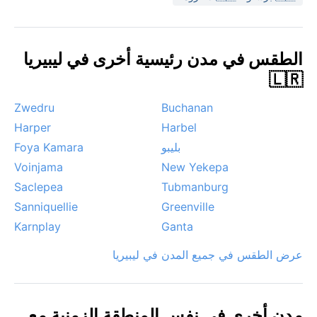
هي الرياح الموسمية التي تجلب زخات غزيرة وعواصف رعدية
متكررة، وقد تؤدي إلى فيضانات مفاجئة في الأودية المنخفضة.
لا تشهد المدينة أعاصير أو ضباباً متكرراً، لكن الغبار الخفيف قد
الطقس في مدن رئيسية أخرى في ليبيريا
يظهر في ذروة الجفاف.
🇱🇷
Zwedru
Buchanan
Harper
Harbel
بليبو
Foya Kamara
Voinjama
New Yekepa
Saclepea
Tubmanburg
Sanniquellie
Greenville
Karnplay
Ganta
عرض الطقس في جميع المدن في ليبيريا
مدن أخرى في نفس المنطقة الزمنية مع