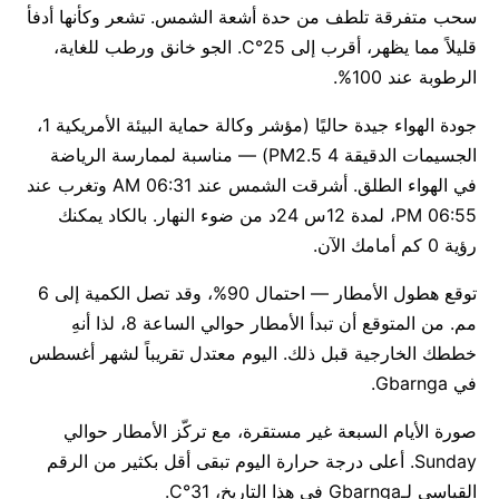
سحب متفرقة تلطف من حدة أشعة الشمس. تشعر وكأنها أدفأ
قليلاً مما يظهر، أقرب إلى 25°C. الجو خانق ورطب للغاية،
الرطوبة عند 100%.
جودة الهواء جيدة حاليًا (مؤشر وكالة حماية البيئة الأمريكية 1،
الجسيمات الدقيقة PM2.5 4) — مناسبة لممارسة الرياضة
في الهواء الطلق. أشرقت الشمس عند 06:31 AM وتغرب عند
06:55 PM، لمدة 12س 24د من ضوء النهار. بالكاد يمكنك
رؤية 0 كم أمامك الآن.
توقع هطول الأمطار — احتمال 90%، وقد تصل الكمية إلى 6
مم. من المتوقع أن تبدأ الأمطار حوالي الساعة 8، لذا أنهِ
خططك الخارجية قبل ذلك. اليوم معتدل تقريباً لشهر أغسطس
في Gbarnga.
صورة الأيام السبعة غير مستقرة، مع تركّز الأمطار حوالي
Sunday. أعلى درجة حرارة اليوم تبقى أقل بكثير من الرقم
القياسي لـGbarnga في هذا التاريخ، 31°C.