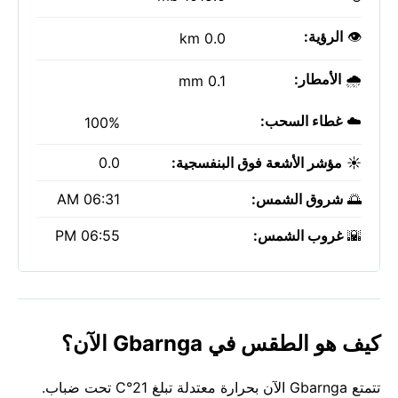
👁️
الرؤية:
0.0 km
🌧️
الأمطار:
0.1 mm
☁️
غطاء السحب:
100%
☀️
مؤشر الأشعة فوق البنفسجية:
0.0
🌅
شروق الشمس:
06:31 AM
🌇
غروب الشمس:
06:55 PM
كيف هو الطقس في Gbarnga الآن؟
تتمتع Gbarnga الآن بحرارة معتدلة تبلغ 21°C تحت ضباب.