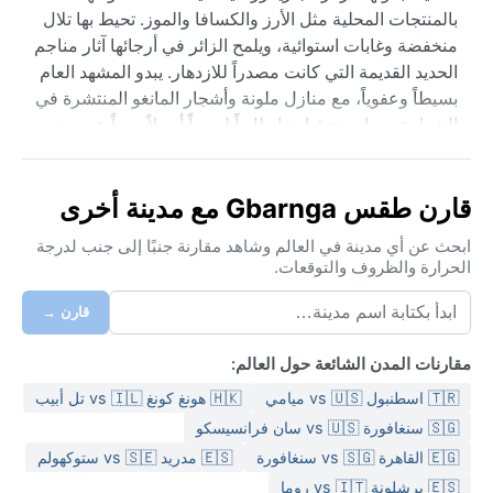
بالمنتجات المحلية مثل الأرز والكسافا والموز. تحيط بها تلال
منخفضة وغابات استوائية، ويلمح الزائر في أرجائها آثار مناجم
الحديد القديمة التي كانت مصدراً للازدهار. يبدو المشهد العام
بسيطاً وعفوياً، مع منازل ملونة وأشجار المانغو المنتشرة في
الشوارع، مما يمنح غبارنغا طابعاً ليبيرياً أصيلاً بعيداً عن صخب
العاصمة مونروفيا.
مناخ غبارنغا استوائي موسمي وفق تصنيف كوبن (Am)، حيث
قارن طقس Gbarnga مع مدينة أخرى
تمطر السماء بغزارة من مايو إلى أكتوبر، وتصل معدلات
الهطول إلى أكثر من 3000 ملم سنوياً. الصيف مطير ورطب،
ابحث عن أي مدينة في العالم وشاهد مقارنة جنبًا إلى جنب لدرجة
الحرارة والظروف والتوقعات.
مع درجات حرارة تتراوح بين ٢٥ و٣٠ درجة مئوية، بينما الشتاء
(نوفمبر إلى أبريل) أكثر جفافاً لكنه لا يزال دافئاً ورطباً نسبياً.
قارن →
الرطوبة مرتفعة على مدار العام، لذا يُنصح بحمل ملابس
قطنية خفيفة، ومعطف مطر، ومادة طاردة للبعوض. الأحذية
مقارنات المدن الشائعة حول العالم:
المقاومة للماء ضرورية خلال موسم الأمطار حيث تتحول
🇹🇷 اسطنبول vs 🇺🇸 ميامي
🇭🇰 هونغ كونغ vs 🇮🇱 تل أبيب
الطرق الترابية إلى وحل كثيف.
🇸🇬 سنغافورة vs 🇺🇸 سان فرانسيسكو
أفضل وقت لزيارة غبارنغا مناخياً هو من ديسمبر إلى مارس،
🇪🇬 القاهرة vs 🇸🇬 سنغافورة
🇪🇸 مدريد vs 🇸🇪 ستوكهولم
حين تقل الأمطار وتكون السماء صافية معظم الأيام. لكن حتى
🇪🇸 برشلونة vs 🇮🇹 روما
في هذا الموسم، تبقى الرطوبة ملحوظة. الظاهرة الجوية الأبرز