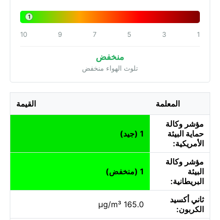
1
10
9
7
5
3
1
منخفض
تلوث الهواء منخفض
المعلمة
القيمة
مؤشر وكالة
حماية البيئة
1 (جيد)
الأمريكية:
مؤشر وكالة
البيئة
1 (منخفض)
البريطانية:
ثاني أكسيد
165.0 µg/m³
الكربون: