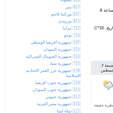
🇧🇯 بنين
توقع هطول الأمطار — احتمال 92%، وقد تصل الكمية إلى 17 مم. استغل الساعات القليلة القادمة — من المقرر أن يبدأ المطر قرب الساعة 8.
🇧🇫 بوركينا فاسو
🇧🇮 بوروندي
🇹🇿 تنزانيا
🇹🇬 توجو
🇨🇫 جمهورية أفريقيا الوسطى
🇸🇩 جمهورية السودان
🇸🇴 جمهورية الصومال الفيدرالية
🇹🇩 جمهورية تشاد
الجمعة 7.
السبت 8. أغسطس
🇰🇲 جمهورية جزر القمر الاتحادية
غسطس
الإسلامية
🇿🇦 جمهورية جنوب افريقيا
🇸🇸 جمهورية جنوب السودان
🇩🇯 جمهورية جيبوتي
🇪🇬 جمهورية مصر العربية
طرية خفيفة
ضباب خفيف
🇱🇾 دولة ليبيا