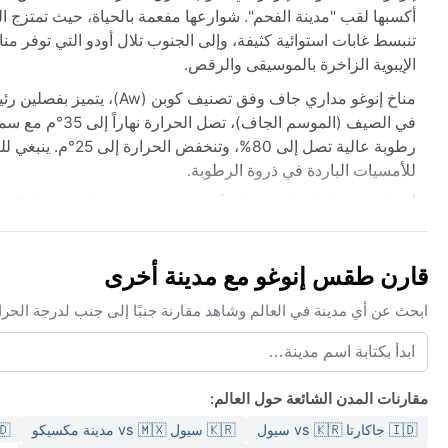
أكسبها لقب "مدينة الفحم". شوارعها مفعمة بالحياة، حيث تمتزج ال
تنبسط غابات استوائية كثيفة، وإلى الجنوب تلال أودو التي توفر م
الإيبوية الزاخرة بالموسيقى والرقص.
مناخ إنوغو مداري جاف وفق
في الصيف (الموس
رطوبة عالية تصل إ
للأمسيات الباردة في ذروة الرطوبة.
أفضل وقت لزيارة إنوغو مناخياً هو بين نوفمبر وفبراير، عندما ي
رملية، لكنها قد تتأثر بظاهرة "الهرماتان" وهي رياح شمالية جافة 
ضبابياً قليلاً. في المقابل، تتجنب الأمطار الغزيرة التي تسبب في
قارن طقس إنوغو مع مدينة أخرى
وصيفها الرطب، حيث تلتقي التلال الخضراء مع حرارة أفريقيا.
ابحث عن أي مدينة في العالم وشاهد مقارنة جنبًا إلى جنب لدرجة الحر
مقارنات المدن الشائعة حول العالم:
🇮🇩 جاكارتا vs 🇰🇷 سيول
🇰🇷 سيول vs 🇲🇽 مدينة مكسيكو
🇮🇩 جاكا