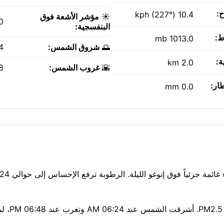
ح:
10.4 kph (227°)
☀️
مؤشر الأشعة فوق
0
البنفسجية:
ط:
1013.0 mb
🌅
شروق الشمس:
AM
ة:
2.0 km
🌇
غروب الشمس:
PM
طار:
0.0 mm