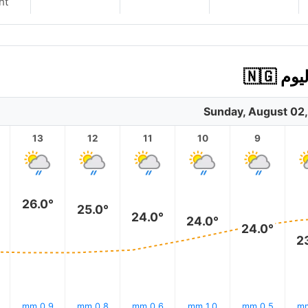
nt
🇳🇬
Sunday, August 02
13
12
11
10
9
26.0°
25.0°
24.0°
24.0°
24.0°
2
0.9 mm
0.8 mm
0.6 mm
1.0 mm
0.5 mm