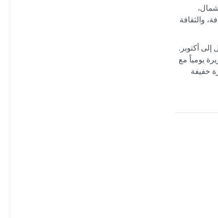
لشمال،
ة، والثقافة
بريل إلى أكتوبر.
ار غزيرة يومياً مع
ى سترة خفيفة
أو عواصف
يجعل الجو
ئها الجاف