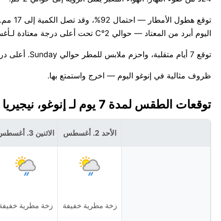
اليوم أبرد من المعتاد — حوالي 2°C تحت أعلى درجة معتادة لـأغسطس وهي 28°C.
توقع 7 أيام متقلبة، واحزم ملابس للمطر حوالي Sunday. أعلى درجة حرارة اليوم تبقى أقل بكثير من الرقم القياسي لـإنوغو في هذا التاريخ، 30°C.
ظروف مثالية في إنوغو اليوم — اخرج واستمتع بها.
توقعات الطقس لمدة 7 يوم لـ إنوغو، نيجيريا 🇳🇬
الأحد 2. أغسطس
الاثنين 3. أغسطس
زخة مطرية خفيفة
زخة مطرية خفيفة