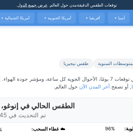
توقعات الطقس الدقيقة
مدن حول العالم
.
عرض جميع الدول
.
آسيا
أفريقيا
أمريكا الجنوبية
أمريكا الشمالية
▼
▼
▼
▼
متوسطات السنوية
طقس نيجيريا
الطقس المباشر في إنوغو، حاليًا 22°C مع ضباب خفيف. عرض توقعات 7 يومًا، الأحوال الجوية كل ساعة، ومؤشر جودة 
, أو تصفح
أحر المدن الآن
حول العالم.
الطقس الحالي في إنوغو، ن
تم التحديث في 3:45 اليوم
وبة:
96%
☁️
غطاء السحب:
%