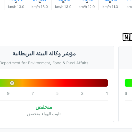
↑
↑
↑
↑
↑
h
13.0 km/h
13.0 km/h
13.0 km/h
12.0 km/h
11.0 km/h
مؤشر وكالة البيئة البريطانية
Department for Environment, Food & Rural Affairs
3
9
7
5
3
1
6
منخفض
تلوث الهواء منخفض