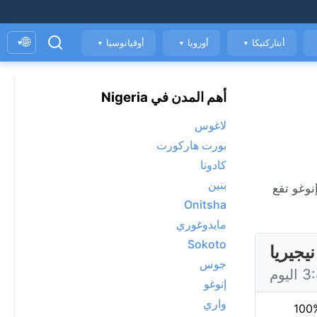
🌐
أنتاركتيكا
أوروبا
أوقيانوسيا
▾
▼
▼
▼
أهم المدن في Nigeria
لاغوس
بورت هاركورت
كادونا
بنين
الهواء. إنوغو تقع
Onitsha
مايدوغوري
Sokoto
يجيريا
جوس
إنوغو
واري
100