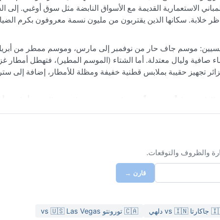
مباني الاستعمارية القديمة مع الأسواق النابضة مثل سوق أوغبي. إلى ا
ناظر خلابة. سكانها الذين يقتربون من مليون نسمة معروفون بكرم الضياف
 تصنيف كوبن (Aw)، يتميز بفصلين رئيسيين: موسم جاف حار من نوفمبر إلى مارس، وموسم ممطر من أ
م الجاف)، تصل الحرارة نهاراً إلى 35°م مع سماء صافية وليال معتدلة. أما الشتاء (الموسم المطير)، فتهطل أمط
لى 80%، وتنخفض الحرارة إلى 25°م. ينبغي للزائر تجهيز حقيبة بملابس قطنية خفيفة ومظلة للأمطار، إضافة إل
كون الطقس جافاً ومشمساً مع رطوبة منخفضة. لا تشهد المدينة أعاصير 
ومغبرة تهب من الصحراء الكبرى بين ديسمبر وفبراير، مما يقلل الرؤية و
ضانات موضعية خلال يوليو وسبتمبر. خلاصة القول، إنوغو وجهة ممتعة بشتا
ارة والظروف والتوقعات.
قارن →
رتا vs 🇮🇳 دلهي
🇨🇦 تورونتو vs 🇺🇸 Las Vegas