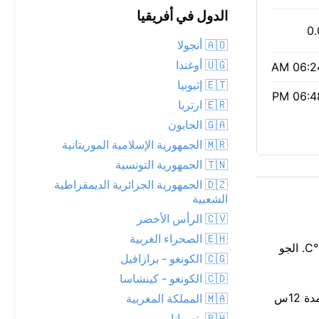
الدول في أفريقيا
0.
🇦🇴 أنجولا
🇺🇬 أوغندا
06:24 
🇪🇹 إثيوبيا
06:48 
🇪🇷 ارتريا
🇬🇦 الجابون
🇲🇷 الجمهورية الإسلامية الموريتانية
🇹🇳 الجمهورية التونسية
🇩🇿 الجمهورية الجزائرية الديمقراطية
الشعبية
🇨🇻 الرأس الأخضر
🇪🇭 الصحراء الغربية
جو دافئ بدرجة 22°C بعد حلول الظلام في إنوغو، مع سديم. سماء غائمة جزئياً فوق إنوغو الليلة. الرطوبة ترفع الإحساس إلى حوالي 24°C. الجو
🇨🇬 الكونغو - برازافيل
🇨🇩 الكونغو - كينشاسا
قراءة متوسطة لجودة الهواء الآن: مؤشر وكالة حماية البيئة 2، PM2.5 26. أشرقت الشمس عند 06:24 AM وتغرب عند 06:48 PM، لمدة 12س
🇲🇦 المملكة المغربية
🇧🇼 بتسوانا