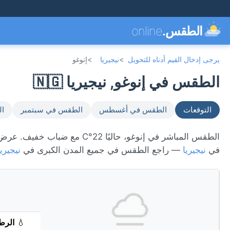
الطقس.
online
يرجى إدخال القيم أدناه للتحويل
>
نيجيريا
>
إنوغو
الطقس في إنوغو, نيجيريا 🇳🇬
التوقعات
الطقس في أغسطس
الطقس في سبتمبر
ال
في
نيجيريا
— راجع الطقس في جميع المدن الكبرى في
نيجيريا
💧
الرط