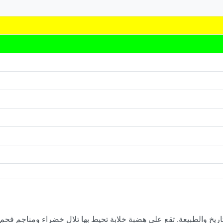
اريخ والطبيعة. تقع على هضبة خلابة تحيط بها تلال خضراء ومناجم فحم 