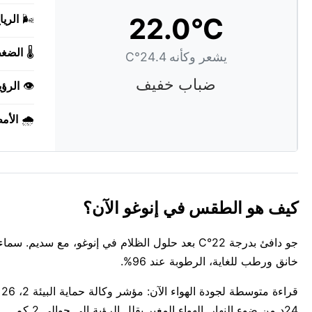
22.0°C
🌬️
الريا
🌡️
الضغ
يشعر وكأنه 24.4°C
ضباب خفيف
👁️
الرؤي
🌧️
الأم
كيف هو الطقس في إنوغو الآن؟
خانق ورطب للغاية، الرطوبة عند 96%.
24د من ضوء النهار. الهواء المغبر يقلل الرؤية إلى حوالي 2 كم.