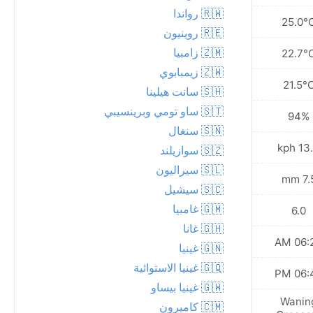
🇷🇼 رواندا
25.6°C
25.0°
🇷🇪 روينيون
🇿🇲 زامبيا
23.1°C
22.7°
🇿🇼 زيمبابوي
21.3°C
21.5°
🇸🇭 سانت هيلينا
🇸🇹 ساو تومي وبرينسيبي
92%
94%
🇸🇳 سنغال
10.8 kph
13.3 
🇸🇿 سوازيلند
🇸🇱 سيراليون
11.2 mm
7.5 
🇸🇨 سيشيل
🇬🇲 غامبيا
6.0
6.0
🇬🇭 غانا
06:24 AM
06:24
🇬🇳 غينيا
🇬🇶 غينيا الاستوائية
06:46 PM
06:46
🇬🇼 غينيا بيساو
Waning
Wanin
🇨🇲 كاميرون