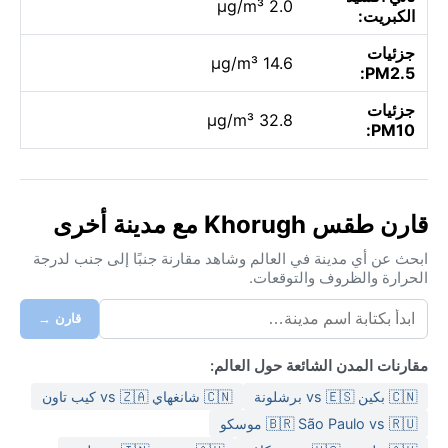
2.0 µg/m³
الكبريت:
جزئيات
14.6 µg/m³
PM2.5:
جزئيات
32.8 µg/m³
PM10:
قارن طقس Khorugh مع مدينة أخرى
ابحث عن أي مدينة في العالم وشاهد مقارنة جنبًا إلى جنب لدرجة
الحرارة والظروف والتوقعات.
قارن →
مقارنات المدن الشائعة حول العالم:
🇨🇳 بكين vs 🇪🇸 برشلونة
🇨🇳 شانغهاي vs 🇿🇦 كيب تاون
🇧🇷 São Paulo vs 🇷🇺 موسكو