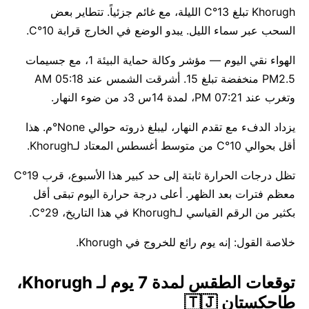
Khorugh تبلغ 13°C الليلة، مع غائم جزئياً. تتطاير بعض
السحب عبر سماء الليل. يبدو الوضع في الخارج قرابة 10°C.
الهواء نقي اليوم — مؤشر وكالة حماية البيئة 1، مع جسيمات
PM2.5 منخفضة تبلغ 15. أشرقت الشمس عند 05:18 AM
وتغرب عند 07:21 PM، لمدة 14س 3د من ضوء النهار.
يزداد الدفء مع تقدم النهار، ليبلغ ذروته حوالي None°م. هذا
أقل بحوالي 10°C من متوسط أغسطس المعتاد لـKhorugh.
تظل درجات الحرارة ثابتة إلى حد كبير هذا الأسبوع، قرب 19°C
معظم فترات بعد الظهر. أعلى درجة حرارة اليوم تبقى أقل
بكثير من الرقم القياسي لـKhorugh في هذا التاريخ، 29°C.
خلاصة القول: إنه يوم رائع للخروج في Khorugh.
توقعات الطقس لمدة 7 يوم لـ Khorugh،
طاجكستان 🇹🇯