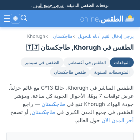
توقعات الطقس الدقيقة
.
عرض جميع الدول
.
☰
الطقس.
online
🌐
يرجى إدخال القيم أدناه للتحويل
>
طاجكستان
>
Khorugh
الطقس في Khorugh, طاجكستان 🇹🇯
التوقعات
الطقس في أغسطس
الطقس في سبتمبر
المتوسطات السنوية
طقس طاجكستان
الطقس المباشر في Khorugh، حاليًا 13°C مع غائم جزئياً.
عرض توقعات 7 يومًا، الأحوال الجوية كل ساعة، ومؤشر
جودة الهواء. Khorugh تقع في
طاجكستان
— راجع
الطقس في جميع المدن الكبرى في
طاجكستان
, أو تصفح
أحر المدن الآن
حول العالم.