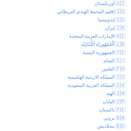
🇺🇿 أوزبكستان
🇮🇴 إقليم المحيط الهندي البريطاني
🇮🇩 إندونيسيا
🇮🇷 إيران
🇦🇪 الإمارات العربية المتحدة
🇱🇧 اَلْجُمْهُورِيَّة اَللُّبْنَانِيَّة
🇾🇪 الجمهورية اليمنية
🇸🇾 الشام
🇵🇭 الفلبين
🇯🇴 المملكة الاردنية الهاشمية
🇸🇦 المملكة العربية السعودية
🇮🇳 الهند
🇯🇵 اليابان
🇵🇰 باكستان
🇧🇳 بروني
🇧🇩 بنجلاديش