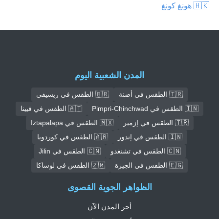
🇭🇰 هونغ كونغ
المدن الشعبية اليوم
🇹🇷 الطقس في أضنة
🇧🇷 الطقس في ريسيفي
🇮🇳 الطقس في Pimpri-Chinchwad
🇦🇹 الطقس في فيينا
🇹🇷 الطقس في إزمير
🇲🇽 الطقس في Iztapalapa
🇮🇳 الطقس في إندور
🇦🇷 الطقس في كوردوبا
🇨🇳 الطقس في تشنغدو
🇨🇳 الطقس في Jilin
🇪🇬 الطقس في الجيزة
🇿🇲 الطقس في لوساكا
الظواهر الجوية القصوى
أحر المدن الآن