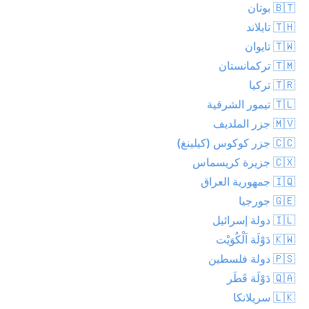
🇧🇹 بوتان
🇹🇭 تايلاند
🇹🇼 تايوان
🇹🇲 تركمانستان
🇹🇷 تركيا
🇹🇱 تيمور الشرقية
🇲🇻 جزر الملديف
🇨🇨 جزر كوكوس (كيلينغ)
🇨🇽 جزيرة كريسماس
🇮🇶 جمهورية العراق
🇬🇪 جورجيا
🇮🇱 دولة إسرائيل
🇰🇼 دَوْلَة اَلْكُوَيْت
🇵🇸 دولة فلسطين
🇶🇦 دَوْلَة قَطَر
🇱🇰 سريلانكا