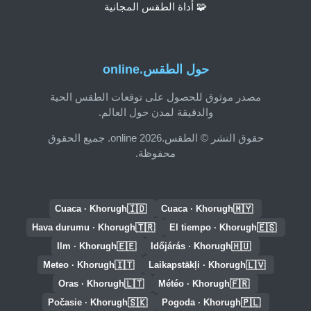
🧩 أداة الطقس المجانية
حول الطقس.online
مصدر موثوق للحصول على توقعات الطقس الحية
والدقيقة لمدن حول العالم.
حقوق النشر © الطقس.online 2026. جميع الحقوق
محفوظة.
🇮🇩
🇲🇾
Cuaca · Khorugh
Cuaca · Khorugh
🇹🇷
🇪🇸
Hava durumu · Khorugh
El tiempo · Khorugh
🇪🇪
🇭🇺
Ilm · Khorugh
Időjárás · Khorugh
🇮🇹
🇱🇻
Meteo · Khorugh
Laikapstākļi · Khorugh
🇱🇹
🇫🇷
Oras · Khorugh
Météo · Khorugh
🇸🇰
🇵🇱
Počasie · Khorugh
Pogoda · Khorugh