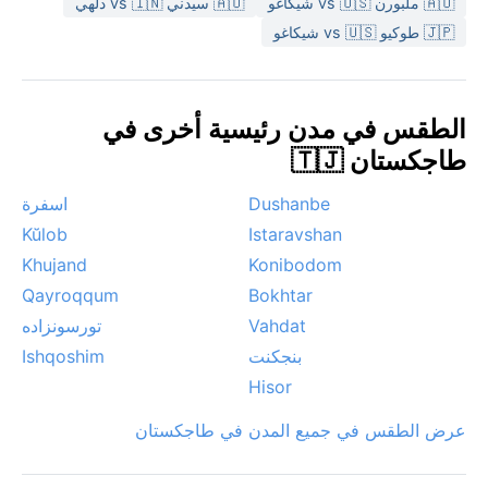
🇦🇺 ملبورن vs 🇺🇸 شيكاغو
🇦🇺 سيدني vs 🇮🇳 دلهي
🇯🇵 طوكيو vs 🇺🇸 شيكاغو
الطقس في مدن رئيسية أخرى في
طاجكستان 🇹🇯
Dushanbe
اسفرة
Kŭlob
Istaravshan
Khujand
Konibodom
Qayroqqum
Bokhtar
Vahdat
تورسونزاده
بنجكنت
Ishqoshim
Hisor
عرض الطقس في جميع المدن في طاجكستان