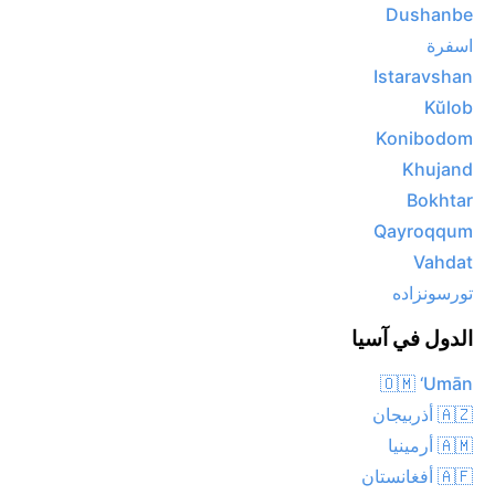
Dushanbe
اسفرة
Istaravshan
Kŭlob
Konibodom
Khujand
Bokhtar
Qayroqqum
Vahdat
تورسونزاده
الدول في آسيا
🇴🇲 ‘Umān
🇦🇿 أذربيجان
🇦🇲 أرمينيا
🇦🇫 أفغانستان