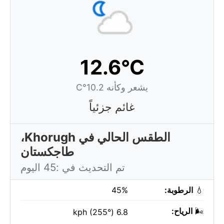
12.6°C
يشعر وكأنه 10.2°C
غائم جزئياً
الطقس الحالي في Khorugh،
طاجكستان
تم التحديث في :45 اليوم
💧
الرطوبة:
45%
🌬️
الرياح:
6.8 kph (255°)