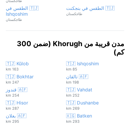
طاجكستان
🇹🇯 الطقس في بنجكنت
🇹🇯 الطقس في
Ishqoshim
طاجكستان
طاجكستان
مدن قريبة من Khorugh (ضمن 300
كم)
🇹🇯 Kŭlob
🇹🇯 Ishqoshim
163 km
85 km
🇦🇫 تالقان
🇹🇯 Bokhtar
247 km
198 km
🇹🇯 Vahdat
🇦🇫 قندوز
254 km
252 km
🇹🇯 Hisor
🇹🇯 Dushanbe
287 km
269 km
🇰🇬 Batken
🇦🇫 بغلان
295 km
293 km