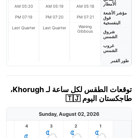
الأمطار
AM
05:20 AM
05:19 AM
05:18 AM
مؤشر الأشعة
PM
07:19 PM
07:20 PM
07:21 PM
فوق
البنفسجية
Waning
ter
Last Quarter
Last Quarter
Gibbous
شروق
الشمس
غروب
الشمس
طور القمر
توقعات الطقس لكل ساعة لـ Khorugh،
طاجكستان اليوم 🇹🇯
Sunday, August 02, 2026
5
4
3
2
1