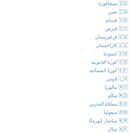
🇸🇬 سنغافورة
🇨🇳 صين
🇻🇳 فيتنام
🇨🇾 قبرص
🇰🇬 قرغيزستان
🇰🇿 كازاخستان
🇰🇭 كمبوديا
🇰🇷 كوريا الجنوبية
🇰🇵 كوريا الشمالية
🇱🇦 لاوس
🇲🇾 ماليزيا
🇲🇴 مكاو
🇧🇭 مملكة البحرين
🇲🇳 منغوليا
🇲🇲 ميانمار (بورما)
🇳🇵 نيبال