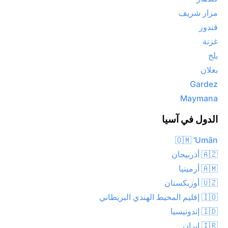
مزار شريف
قندوز
غزنة
بلخ
بغلان
Gardez
Maymana
الدول في آسيا
🇴🇲 ‘Umān
🇦🇿 أذربيجان
🇦🇲 أرمينيا
🇺🇿 أوزبكستان
🇮🇴 إقليم المحيط الهندي البريطاني
🇮🇩 إندونيسيا
🇮🇷 إيران