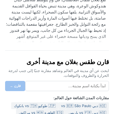
هندوكوش الوعرة، وهي مدينة تنبض بحياة القوافل القديمة
والأسواق الترابية. يلفها سكون الصحراء، لكنها ليست مدينة
صامتة، بل تختلط فيها أصوات المارة وأزيز الدراجات الهوائية
مع رائحة التوابل والخبز الطازج. جغرافيتها مفعمة بالتناقضات؛
إذ تحيط بها الجبال الجرداء من كل جانب، ويمر بها نهر قندوز
الذي يمنح وديانها مسحة خضراء على غير المتوقع. أشهر
معالمها تشمل قلعة بغلان التاريخية وبساتين الفستق التي
تشتهر بها المنطقة، جاعلة منها محطة هادئة لمن يريد
استنشاف روح أفغانستان القديمة.
قارن طقس بغلان مع مدينة أخرى
مناخ بغلان وفق تصنيف كوبن هو صحراء باردة (BWk)، ما يعني
صيفاً حارقاً وطويلاً تصل فيه الحرارة إلى 40°م خلال تموز، مع
ابحث عن أي مدينة في العالم وشاهد مقارنة جنبًا إلى جنب لدرجة
الحرارة والظروف والتوقعات.
هواء جاف ونادر الرطوبة. الشتاء قارس، حيث تنخفض الحرارة
إلى ما دون الصفر، وتتساقط الثلوج أحياناً على المرتفعات
قارن →
المحيطة، لكنها لا تلبث أن تذوب سريعاً في وضح النهار. معدل
الأمطار السنوي لا يتجاوز 250 مم، موزعة على فترتي الربيع
مقارنات المدن الشائعة حول العالم:
وأواخر الخريف، فيما تبقى السماء صافية معظم أيام السنة.
🇦🇪 دبي vs 🇧🇷 São Paulo
🇯🇵 طوكيو vs 🇹🇭 بانكوك
لهذا، تكفي الملابس القطنية والخفيفة للزيارة في الصيف، فيما
يحتاج المسافر في الشتاء إلى طبقات ثقيلة وجاكيت مقاوم
🇦🇪 دبي vs 🇫🇷 باريس
🇪🇬 القاهرة vs 🇲🇦 مراكش