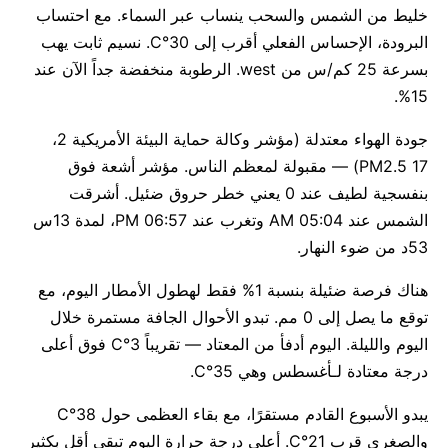
خليط من الشمس والسحب ينساب عبر السماء. مع احتساب
البرودة، الإحساس الفعلي أقرب إلى 30°C. نسيم ثابت يهب
بسرعة 25 كم/س من west. الرطوبة منخفضة جداً الآن عند
15%.
جودة الهواء معتدلة (مؤشر وكالة حماية البيئة الأمريكية 2،
PM2.5 17) — مقبولة لمعظم الناس. مؤشر أشعة فوق
بنفسجية لطيف عند 0 يعني خطر حروق ضئيل. أشرقت
الشمس عند 05:04 AM وتغرب عند 06:57 PM، لمدة 13س
53د من ضوء النهار.
هناك فرصة ضئيلة بنسبة 1% فقط لهطول الأمطار اليوم، مع
توقع ما يصل إلى 0 مم. تبدو الأحوال الجافة مستمرة خلال
اليوم والليلة. اليوم أدفأ من المعتاد — تقريباً 3°C فوق أعلى
درجة معتادة لـأغسطس وهي 35°C.
يبدو الأسبوع القادم مستقرًا، مع بقاء العظمى حول 38°C
والصغرى قرب 21°C. أعلى درجة حرارة اليوم تبقى أقل بكثير