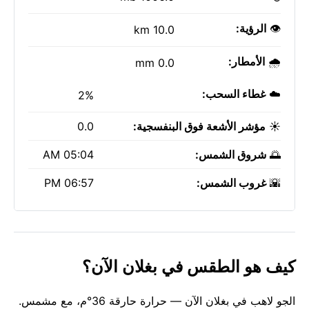
👁️
الرؤية:
10.0 km
🌧️
الأمطار:
0.0 mm
☁️
غطاء السحب:
2%
☀️
مؤشر الأشعة فوق البنفسجية:
0.0
🌅
شروق الشمس:
05:04 AM
🌇
غروب الشمس:
06:57 PM
كيف هو الطقس في بغلان الآن؟
الجو لاهب في بغلان الآن — حرارة حارقة 36°م، مع مشمس.