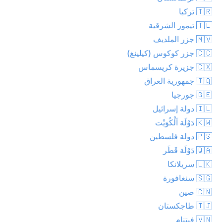
🇹🇷 تركيا
🇹🇱 تيمور الشرقية
🇲🇻 جزر الملديف
🇨🇨 جزر كوكوس (كيلينغ)
🇨🇽 جزيرة كريسماس
🇮🇶 جمهورية العراق
🇬🇪 جورجيا
🇮🇱 دولة إسرائيل
🇰🇼 دَوْلَة اَلْكُوَيْت
🇵🇸 دولة فلسطين
🇶🇦 دَوْلَة قَطَر
🇱🇰 سريلانكا
🇸🇬 سنغافورة
🇨🇳 صين
🇹🇯 طاجكستان
🇻🇳 فيتنام