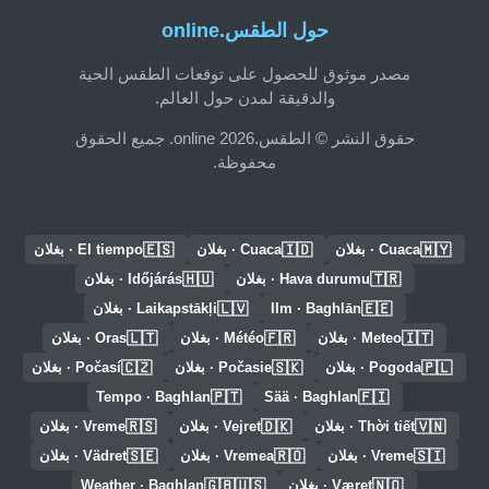
حول الطقس.online
مصدر موثوق للحصول على توقعات الطقس الحية
والدقيقة لمدن حول العالم.
حقوق النشر © الطقس.online 2026. جميع الحقوق
محفوظة.
🇪🇸
🇮🇩
🇲🇾
Cuaca · بغلان
Cuaca · بغلان
El tiempo · بغلان
🇭🇺
🇹🇷
Hava durumu · بغلان
Időjárás · بغلان
🇱🇻
🇪🇪
Ilm · Baghlān
Laikapstākļi · بغلان
🇱🇹
🇫🇷
🇮🇹
Meteo · بغلان
Météo · بغلان
Oras · بغلان
🇨🇿
🇸🇰
🇵🇱
Pogoda · بغلان
Počasie · بغلان
Počasí · بغلان
🇵🇹
🇫🇮
Tempo · Baghlan
Sää · Baghlan
🇷🇸
🇩🇰
🇻🇳
Thời tiết · بغلان
Vejret · بغلان
Vreme · بغلان
🇸🇪
🇷🇴
🇸🇮
Vreme · بغلان
Vremea · بغلان
Vädret · بغلان
🇬🇧🇺🇸
🇳🇴
Været · بغلان
Weather · Baghlan