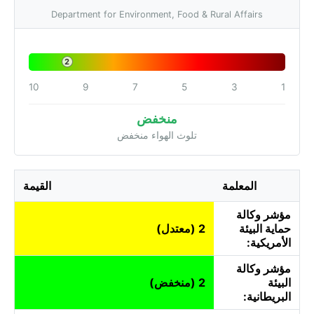
Department for Environment, Food & Rural Affairs
2
10
9
7
5
3
1
منخفض
تلوث الهواء منخفض
المعلمة
القيمة
مؤشر وكالة
حماية البيئة
2 (معتدل)
الأمريكية:
مؤشر وكالة
البيئة
2 (منخفض)
البريطانية: