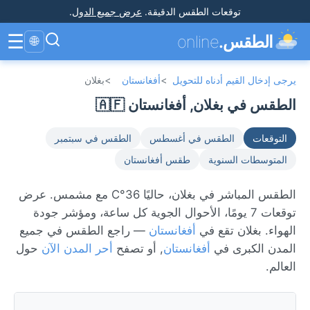
توقعات الطقس الدقيقة
.
عرض جميع الدول
.
☰
الطقس.
online
🌐
يرجى إدخال القيم أدناه للتحويل
>
أفغانستان
>
بغلان
الطقس في بغلان, أفغانستان 🇦🇫
التوقعات
الطقس في أغسطس
الطقس في سبتمبر
المتوسطات السنوية
طقس أفغانستان
الطقس المباشر في بغلان، حاليًا 36°C مع مشمس. عرض
توقعات 7 يومًا، الأحوال الجوية كل ساعة، ومؤشر جودة
الهواء. بغلان تقع في
أفغانستان
— راجع الطقس في جميع
المدن الكبرى في
أفغانستان
, أو تصفح
أحر المدن الآن
حول
العالم.