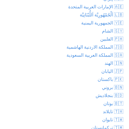
🇦🇪 الإمارات العربية المتحدة
🇱🇧 اَلْجُمْهُورِيَّة اَللُّبْنَانِيَّة
🇾🇪 الجمهورية اليمنية
🇸🇾 الشام
🇵🇭 الفلبين
🇯🇴 المملكة الاردنية الهاشمية
🇸🇦 المملكة العربية السعودية
🇮🇳 الهند
🇯🇵 اليابان
🇵🇰 باكستان
🇧🇳 بروني
🇧🇩 بنجلاديش
🇧🇹 بوتان
🇹🇭 تايلاند
🇹🇼 تايوان
🇹🇲 تركمانستان