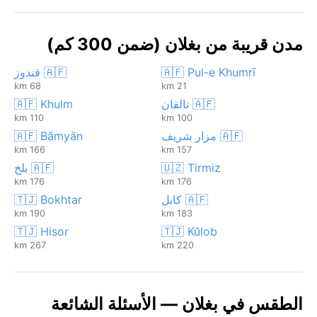
مدن قريبة من بغلان (ضمن 300 كم)
🇦🇫 Pul-e Khumrī
🇦🇫 قندوز
68 km
21 km
🇦🇫 تالقان
🇦🇫 Khulm
110 km
100 km
🇦🇫 مزار شريف
🇦🇫 Bāmyān
166 km
157 km
🇺🇿 Tirmiz
🇦🇫 بلخ
176 km
176 km
🇦🇫 كابل
🇹🇯 Bokhtar
190 km
183 km
🇹🇯 Hisor
🇹🇯 Kŭlob
267 km
220 km
الطقس في بغلان — الأسئلة الشائعة