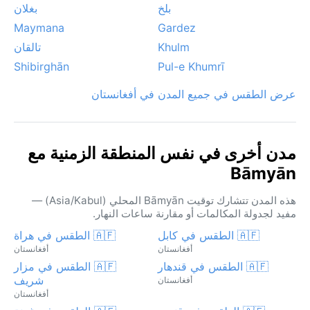
بلخ
بغلان
Maymana
Gardez
Khulm
تالقان
Shibirghān
Pul-e Khumrī
عرض الطقس في جميع المدن في أفغانستان
مدن أخرى في نفس المنطقة الزمنية مع
Bāmyān
هذه المدن تتشارك توقيت Bāmyān المحلي (Asia/Kabul) —
مفيد لجدولة المكالمات أو مقارنة ساعات النهار.
🇦🇫 الطقس في كابل
🇦🇫 الطقس في هراة
أفغانستان
أفغانستان
🇦🇫 الطقس في قندهار
🇦🇫 الطقس في مزار
شريف
أفغانستان
أفغانستان