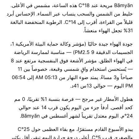
Bāmyān مريحة عند 18°C هذه الساعة، مشمس في الأعلى.
خليط من الشمس والسحب ينساب عبر السماء. الإحساس أبرد
قليلاً من القراءة، أقرب إلى 14°C. الرطوبة المنخفضة البالغة
31% تجعل الهواء منعشاً.
جودة الهواء جيدة حاليًا (مؤشر وكالة حماية البيئة الأمريكية 1،
الجسيمات الدقيقة PM2.5 9) — مناسبة لممارسة الرياضة
في الهواء الطلق. مؤشر الأشعة فوق البنفسجية مرتفع عند 8
— يُستحسن استخدام واقٍ شمسي وقبعة، خصوصاً بين 11
صباحاً و3 مساءً. يمتد ضوء النهار من 05:13 AM إلى 06:54
PM اليوم — حوالي 13س 41د.
هطول الأمطار غير مرجح — فرصة بنسبة 1% تقريبًا، 0 مم
كحد أقصى. أدفأ جزء من اليوم يكون قرب 14 عند حوالي
24°م. اليوم معتدل تقريباً لشهر أغسطس في Bāmyān.
يبدو الأسبوع القادم مستقرًا، مع بقاء العظمى حول 25°C
والصغرى قرب 5°C. أعلى درجة حرارة اليوم تبقى أقل بكثير