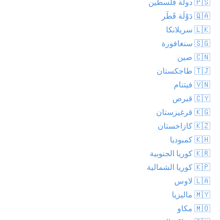
🇵🇸 دولة فلسطين
🇶🇦 دَوْلَة قَطَر
🇱🇰 سريلانكا
🇸🇬 سنغافورة
🇨🇳 صين
🇹🇯 طاجكستان
🇻🇳 فيتنام
🇨🇾 قبرص
🇰🇬 قرغيزستان
🇰🇿 كازاخستان
🇰🇭 كمبوديا
🇰🇷 كوريا الجنوبية
🇰🇵 كوريا الشمالية
🇱🇦 لاوس
🇲🇾 ماليزيا
🇲🇴 مكاو