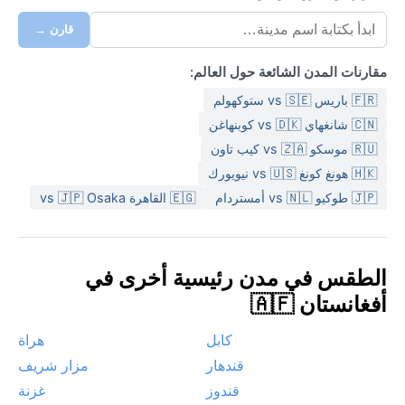
قارن →
مقارنات المدن الشائعة حول العالم:
🇫🇷 باريس vs 🇸🇪 ستوكهولم
🇨🇳 شانغهاي vs 🇩🇰 كوبنهاغن
🇷🇺 موسكو vs 🇿🇦 كيب تاون
🇭🇰 هونغ كونغ vs 🇺🇸 نيويورك
🇯🇵 طوكيو vs 🇳🇱 أمستردام
🇪🇬 القاهرة vs 🇯🇵 Osaka
الطقس في مدن رئيسية أخرى في
أفغانستان 🇦🇫
كابل
هراة
قندهار
مزار شريف
قندوز
غزنة