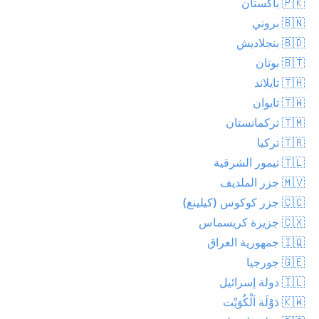
🇵🇰 باكستان
🇧🇳 بروني
🇧🇩 بنجلاديش
🇧🇹 بوتان
🇹🇭 تايلاند
🇹🇼 تايوان
🇹🇲 تركمانستان
🇹🇷 تركيا
🇹🇱 تيمور الشرقية
🇲🇻 جزر الملديف
🇨🇨 جزر كوكوس (كيلينغ)
🇨🇽 جزيرة كريسماس
🇮🇶 جمهورية العراق
🇬🇪 جورجيا
🇮🇱 دولة إسرائيل
🇰🇼 دَوْلَة اَلْكُوَيْت