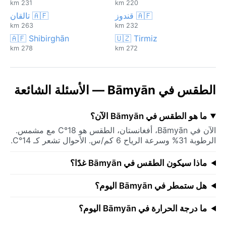
231 km
220 km
🇦🇫 قندوز
🇦🇫 تالقان
263 km
232 km
🇦🇫 Shibirghān
🇺🇿 Tirmiz
278 km
272 km
الطقس في Bāmyān — الأسئلة الشائعة
ما هو الطقس في Bāmyān الآن؟
الآن في Bāmyān، أفغانستان، الطقس هو 18°C مع مشمس.
الرطوبة 31% وسرعة الرياح 6 كم/س. الأحوال تشعر كـ 14°C.
ماذا سيكون الطقس في Bāmyān غدًا؟
هل ستمطر في Bāmyān اليوم؟
ما درجة الحرارة في Bāmyān اليوم؟