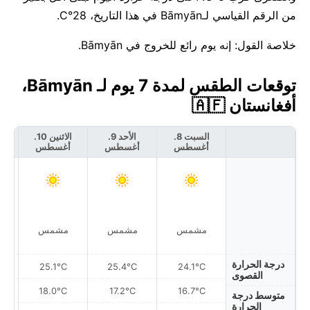
من الرقم القياسي لـBāmyān في هذا التاريخ، 28°C.
خلاصة القول: إنه يوم رائع للخروج في Bāmyān.
توقعات الطقس لمدة 7 يوم لـ Bāmyān،
أفغانستان 🇦🇫
السبت 8.
الأحد 9.
الاثنين 10.
أغسطس
أغسطس
أغسطس
أ
مشمس
مشمس
مشمس
درجة الحرارة
25.1°C
25.4°C
24.1°C
القصوى
18.0°C
17.2°C
16.7°C
متوسط درجة
الحرارة