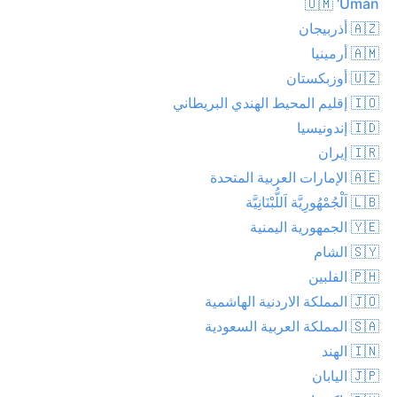
🇴🇲 ‘Umān
🇦🇿 أذربيجان
🇦🇲 أرمينيا
🇺🇿 أوزبكستان
🇮🇴 إقليم المحيط الهندي البريطاني
🇮🇩 إندونيسيا
🇮🇷 إيران
🇦🇪 الإمارات العربية المتحدة
🇱🇧 اَلْجُمْهُورِيَّة اَللُّبْنَانِيَّة
🇾🇪 الجمهورية اليمنية
🇸🇾 الشام
🇵🇭 الفلبين
🇯🇴 المملكة الاردنية الهاشمية
🇸🇦 المملكة العربية السعودية
🇮🇳 الهند
🇯🇵 اليابان