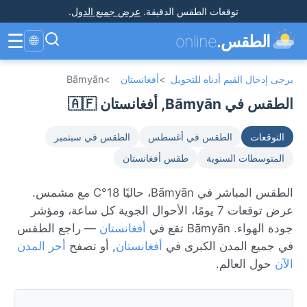
توقعات الطقس الدقيقة
.
عرض جميع الدول
.
☰
الطقس.
online
🌐
يرجى إدخال القيم أدناه للتحويل
>
أفغانستان
>
Bāmyān
الطقس في Bāmyān, أفغانستان 🇦🇫
التوقعات
الطقس في أغسطس
الطقس في سبتمبر
المتوسطات السنوية
طقس أفغانستان
الطقس المباشر في Bāmyān، حاليًا 18°C مع مشمس.
عرض توقعات 7 يومًا، الأحوال الجوية كل ساعة، ومؤشر
جودة الهواء. Bāmyān تقع في
أفغانستان
— راجع الطقس
في جميع المدن الكبرى في
أفغانستان
, أو تصفح
أحر المدن
الآن
حول العالم.