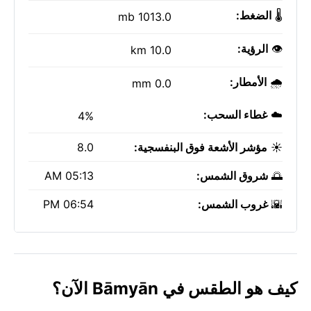
🌡️
الضغط:
1013.0 mb
👁️
الرؤية:
10.0 km
🌧️
الأمطار:
0.0 mm
☁️
غطاء السحب:
4%
☀️
مؤشر الأشعة فوق البنفسجية:
8.0
🌅
شروق الشمس:
05:13 AM
🌇
غروب الشمس:
06:54 PM
كيف هو الطقس في Bāmyān الآن؟