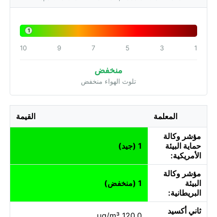
1
10
9
7
5
3
1
منخفض
تلوث الهواء منخفض
المعلمة
القيمة
مؤشر وكالة
حماية البيئة
1 (جيد)
الأمريكية:
مؤشر وكالة
البيئة
1 (منخفض)
البريطانية:
ثاني أكسيد
120.0 µg/m³