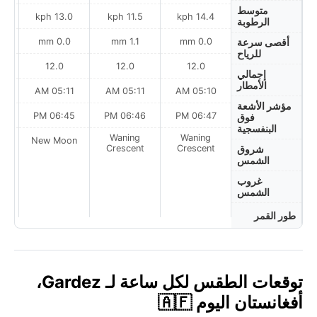
متوسط
h
13.0 kph
11.5 kph
14.4 kph
الرطوبة
0.0 mm
1.1 mm
0.0 mm
أقصى سرعة
للرياح
12.0
12.0
12.0
إجمالي
الأمطار
AM
05:11 AM
05:11 AM
05:10 AM
مؤشر الأشعة
PM
06:45 PM
06:46 PM
06:47 PM
فوق
البنفسجية
Waning
Waning
on
New Moon
Crescent
Crescent
شروق
الشمس
غروب
الشمس
طور القمر
توقعات الطقس لكل ساعة لـ Gardez،
أفغانستان اليوم 🇦🇫