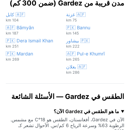
مدن قريبة من Gardez (ضمن 300 كم)
🇦🇫 غزنة
🇦🇫 كابل
104 km
75 km
🇦🇫 Bāmyān
🇵🇰 Bannu
187 km
145 km
🇵🇰 بيشاور
🇵🇰 Dera Ismail Khan
251 km
222 km
🇵🇰 Mardan
🇦🇫 Pul-e Khumrī
269 km
265 km
🇦🇫 بغلان
286 km
الطقس في Gardez — الأسئلة الشائعة
ما هو الطقس في Gardez الآن؟
الآن في Gardez، أفغانستان، الطقس هو 18°C مع مشمس.
الرطوبة 63% وسرعة الرياح 6 كم/س. الأحوال تشعر كـ