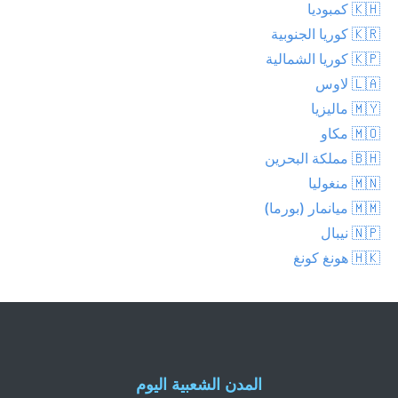
🇰🇭 كمبوديا
🇰🇷 كوريا الجنوبية
🇰🇵 كوريا الشمالية
🇱🇦 لاوس
🇲🇾 ماليزيا
🇲🇴 مكاو
🇧🇭 مملكة البحرين
🇲🇳 منغوليا
🇲🇲 ميانمار (بورما)
🇳🇵 نيبال
🇭🇰 هونغ كونغ
المدن الشعبية اليوم