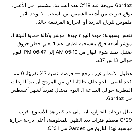
Gardez مريحة عند 18°C هذه الساعة، مشمس في الأعلى.
توقع فترات من أشعة الشمس بين السحب. لا يوجد تأثير
ملموس للرياح الباردة أو الحرارة المرتفعة حاليًا.
تنفس بسهولة: جودة الهواء جيدة، مؤشر وكالة حماية البيئة 1.
مؤشر أشعة فوق بنفسجية لطيف عند 1 يعني خطر حروق
ضئيل. يمتد ضوء النهار من 05:10 AM إلى 06:47 PM اليوم —
حوالي 13س 37د.
هطول الأمطار غير مرجح — فرصة بنسبة 3% تقريبًا، 0 مم
كحد أقصى. الجو جاف حاليًا، لكن من المرجح أن تبدأ الزخات
المطرية حوالي الساعة 1. اليوم معتدل تقريباً لشهر أغسطس
في Gardez.
تظل درجات الحرارة ثابتة إلى حد كبير هذا الأسبوع، قرب
29°C معظم فترات بعد الظهر. للمعلومية، أعلى درجة حرارة
قياسية لهذا التاريخ في Gardez هي 31°C.