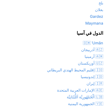
بلخ
بغلان
Gardez
Maymana
الدول في آسيا
🇴🇲 ‘Umān
🇦🇿 أذربيجان
🇦🇲 أرمينيا
🇺🇿 أوزبكستان
🇮🇴 إقليم المحيط الهندي البريطاني
🇮🇩 إندونيسيا
🇮🇷 إيران
🇦🇪 الإمارات العربية المتحدة
🇱🇧 اَلْجُمْهُورِيَّة اَللُّبْنَانِيَّة
🇾🇪 الجمهورية اليمنية