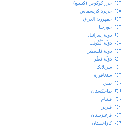
🇨🇨 جزر كوكوس (كيلينغ)
🇨🇽 جزيرة كريسماس
🇮🇶 جمهورية العراق
🇬🇪 جورجيا
🇮🇱 دولة إسرائيل
🇰🇼 دَوْلَة اَلْكُوَيْت
🇵🇸 دولة فلسطين
🇶🇦 دَوْلَة قَطَر
🇱🇰 سريلانكا
🇸🇬 سنغافورة
🇨🇳 صين
🇹🇯 طاجكستان
🇻🇳 فيتنام
🇨🇾 قبرص
🇰🇬 قرغيزستان
🇰🇿 كازاخستان