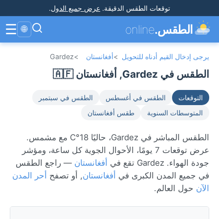
توقعات الطقس الدقيقة
.
عرض جميع الدول
.
☰
الطقس.
online
🌐
يرجى إدخال القيم أدناه للتحويل
>
أفغانستان
>
Gardez
الطقس في Gardez, أفغانستان 🇦🇫
التوقعات
الطقس في أغسطس
الطقس في سبتمبر
المتوسطات السنوية
طقس أفغانستان
الطقس المباشر في Gardez، حاليًا 18°C مع مشمس.
عرض توقعات 7 يومًا، الأحوال الجوية كل ساعة، ومؤشر
جودة الهواء. Gardez تقع في
أفغانستان
— راجع الطقس
في جميع المدن الكبرى في
أفغانستان
, أو تصفح
أحر المدن
الآن
حول العالم.