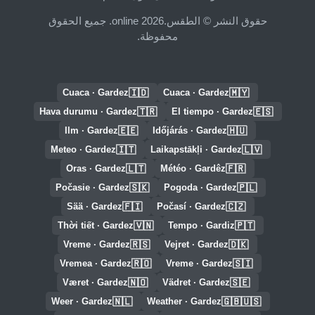
حقوق النشر © الطقس.online 2026. جميع الحقوق
محفوظة.
🇮🇩
🇲🇾
Cuaca · Gardez
Cuaca · Gardez
🇹🇷
🇪🇸
Hava durumu · Gardez
El tiempo · Gardez
🇪🇪
🇭🇺
Ilm · Gardez
Időjárás · Gardez
🇮🇹
🇱🇻
Meteo · Gardez
Laikapstākļi · Gardez
🇱🇹
🇫🇷
Oras · Gardez
Météo · Gardêz
🇸🇰
🇵🇱
Počasie · Gardez
Pogoda · Gardez
🇫🇮
🇨🇿
Sää · Gardez
Počasí · Gardez
🇻🇳
🇵🇹
Thời tiết · Gardez
Tempo · Gardiz
🇷🇸
🇩🇰
Vreme · Gardez
Vejret · Gardez
🇷🇴
🇸🇮
Vremea · Gardez
Vreme · Gardez
🇳🇴
🇸🇪
Været · Gardez
Vädret · Gardez
🇳🇱
🇬🇧🇺🇸
Weer · Gardez
Weather · Gardez