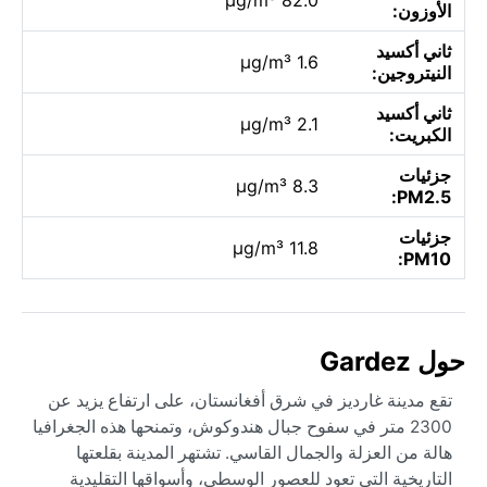
الأوزون:
ثاني أكسيد
1.6 µg/m³
النيتروجين:
ثاني أكسيد
2.1 µg/m³
الكبريت:
جزئيات
8.3 µg/m³
PM2.5:
جزئيات
11.8 µg/m³
PM10:
حول Gardez
تقع مدينة غارديز في شرق أفغانستان، على ارتفاع يزيد عن
2300 متر في سفوح جبال هندوكوش، وتمنحها هذه الجغرافيا
هالة من العزلة والجمال القاسي. تشتهر المدينة بقلعتها
التاريخية التي تعود للعصور الوسطى، وأسواقها التقليدية