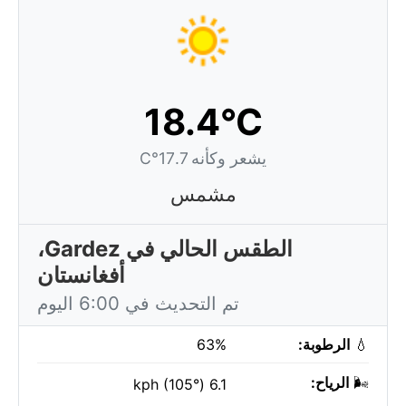
18.4°C
يشعر وكأنه 17.7°C
مشمس
الطقس الحالي في Gardez،
أفغانستان
تم التحديث في 6:00 اليوم
💧
الرطوبة:
63%
🌬️
الرياح:
6.1 kph (105°)