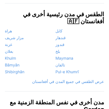
الجوية الملحوظة فتشمل العواصف الترابية التي تثيرها الرياح
في الصيف، وموجات البرد القارس مع تساقط الثلوج التي قد
الطقس في مدن رئيسية أخرى في
تعزل المدينة مؤقتاً عن الطرق الرئيسية. لا تشهد المنطقة
أفغانستان 🇦🇫
أمطاراً موسمية أو رياحاً حارة كالسيروكو، لكن الضباب
الكثيف يغطي الوديان صباحاً في فصلي الشتاء والربيع.
كابل
هراة
قندهار
مزار شريف
قندوز
غزنة
بلخ
بغلان
Khulm
Maymana
تالقان
Bāmyān
Shibirghān
Pul-e Khumrī
عرض الطقس في جميع المدن في أفغانستان
مدن أخرى في نفس المنطقة الزمنية مع