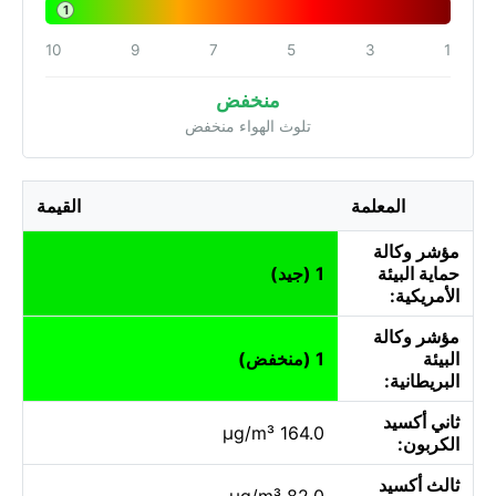
1
10
9
7
5
3
1
منخفض
تلوث الهواء منخفض
المعلمة
القيمة
مؤشر وكالة
حماية البيئة
1 (جيد)
الأمريكية:
مؤشر وكالة
البيئة
1 (منخفض)
البريطانية:
ثاني أكسيد
164.0 µg/m³
الكربون:
ثالث أكسيد
82.0 µg/m³