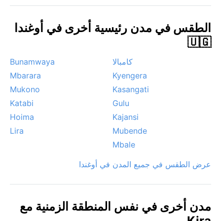
تتمثل في العواصف الرعدية بعد الظهر، خاصة خلال مواسم
الأمطار، حيث تتشكل السحب الكثيفة بسرعة وتسقط أمطار
الطقس في مدن رئيسية أخرى في أوغندا
غزيرة مصحوبة بالبرق والرعد. لا تشهد المدينة أعاصير أو
🇺🇬
ثلوجاً، لكن الضباب الخفيف يغطي التلال صباحاً أحياناً. جوهر
المناخ هنا هو الرطوبة والدفء الدائمين، مما يخلق خضرة دائمة
كامبالا
Bunamwaya
تغطي كل مكان.
Mbarara
Kyengera
Mukono
Kasangati
Katabi
Gulu
Hoima
Kajansi
Lira
Mubende
Mbale
عرض الطقس في جميع المدن في أوغندا
مدن أخرى في نفس المنطقة الزمنية مع
Kira