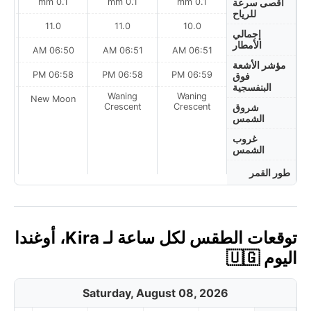
0.1 mm
0.1 mm
0.1 mm
أقصى سرعة
للرياح
11.0
11.0
10.0
إجمالي
الأمطار
AM
06:50 AM
06:51 AM
06:51 AM
مؤشر الأشعة
PM
06:58 PM
06:58 PM
06:59 PM
فوق
البنفسجية
Waning
Waning
on
New Moon
Crescent
Crescent
شروق
الشمس
غروب
الشمس
طور القمر
توقعات الطقس لكل ساعة لـ Kira، أوغندا
اليوم 🇺🇬
Saturday, August 08, 2026