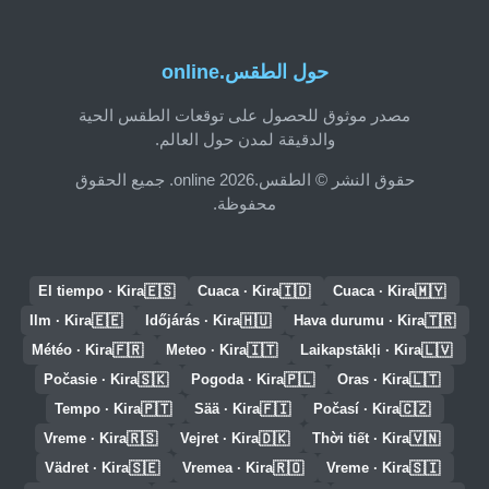
حول الطقس.online
مصدر موثوق للحصول على توقعات الطقس الحية
والدقيقة لمدن حول العالم.
حقوق النشر © الطقس.online 2026. جميع الحقوق
محفوظة.
🇪🇸
🇮🇩
🇲🇾
El tiempo · Kira
Cuaca · Kira
Cuaca · Kira
🇪🇪
🇭🇺
🇹🇷
Ilm · Kira
Időjárás · Kira
Hava durumu · Kira
🇫🇷
🇮🇹
🇱🇻
Météo · Kira
Meteo · Kira
Laikapstākļi · Kira
🇸🇰
🇵🇱
🇱🇹
Počasie · Kira
Pogoda · Kira
Oras · Kira
🇵🇹
🇫🇮
🇨🇿
Tempo · Kira
Sää · Kira
Počasí · Kira
🇷🇸
🇩🇰
🇻🇳
Vreme · Kira
Vejret · Kira
Thời tiết · Kira
🇸🇪
🇷🇴
🇸🇮
Vädret · Kira
Vremea · Kira
Vreme · Kira