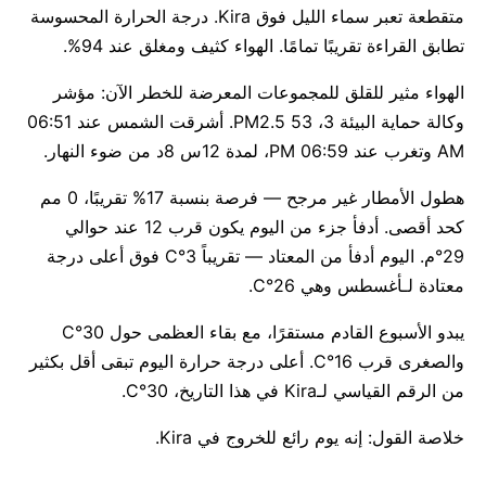
متقطعة تعبر سماء الليل فوق Kira. درجة الحرارة المحسوسة
تطابق القراءة تقريبًا تمامًا. الهواء كثيف ومغلق عند 94%.
الهواء مثير للقلق للمجموعات المعرضة للخطر الآن: مؤشر
وكالة حماية البيئة 3، PM2.5 53. أشرقت الشمس عند 06:51
AM وتغرب عند 06:59 PM، لمدة 12س 8د من ضوء النهار.
هطول الأمطار غير مرجح — فرصة بنسبة 17% تقريبًا، 0 مم
كحد أقصى. أدفأ جزء من اليوم يكون قرب 12 عند حوالي
29°م. اليوم أدفأ من المعتاد — تقريباً 3°C فوق أعلى درجة
معتادة لـأغسطس وهي 26°C.
يبدو الأسبوع القادم مستقرًا، مع بقاء العظمى حول 30°C
والصغرى قرب 16°C. أعلى درجة حرارة اليوم تبقى أقل بكثير
من الرقم القياسي لـKira في هذا التاريخ، 30°C.
خلاصة القول: إنه يوم رائع للخروج في Kira.