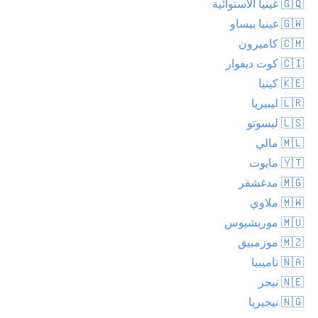
🇬🇶 غينيا الاستوائية
🇬🇼 غينيا بيساو
🇨🇲 كاميرون
🇨🇮 كوت ديفوار
🇰🇪 كينيا
🇱🇷 ليبيريا
🇱🇸 ليسوتو
🇲🇱 مالي
🇾🇹 مايوت
🇲🇬 مدغشقر
🇲🇼 ملاوي
🇲🇺 موريشيوس
🇲🇿 موزمبيق
🇳🇦 ناميبيا
🇳🇪 نيجر
🇳🇬 نيجيريا