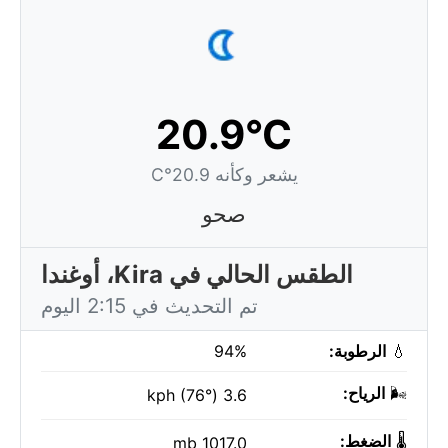
20.9°C
يشعر وكأنه 20.9°C
صحو
الطقس الحالي في Kira، أوغندا
تم التحديث في 2:15 اليوم
💧
الرطوبة:
94%
🌬️
الرياح:
3.6 kph (76°)
🌡️
الضغط:
1017.0 mb