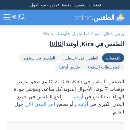
توقعات الطقس الدقيقة
.
عرض جميع الدول
.
☰
الطقس.
online
🌐
يرجى إدخال القيم أدناه للتحويل
>
أوغندا
>
Kira
الطقس في Kira, أوغندا 🇺🇬
التوقعات
الطقس في أغسطس
الطقس في سبتمبر
المتوسطات السنوية
طقس أوغندا
الطقس المباشر في Kira، حاليًا 21°C مع صحو. عرض
توقعات 7 يومًا، الأحوال الجوية كل ساعة، ومؤشر جودة
الهواء. Kira تقع في
أوغندا
— راجع الطقس في جميع
المدن الكبرى في
أوغندا
, أو تصفح
أحر المدن الآن
حول
العالم.