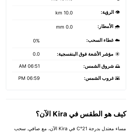
👁️
الرؤية:
10.0 km
🌧️
الأمطار:
0.0 mm
☁️
غطاء السحب:
0%
☀️
مؤشر الأشعة فوق البنفسجية:
0.0
🌅
شروق الشمس:
06:51 AM
🌇
غروب الشمس:
06:59 PM
كيف هو الطقس في Kira الآن؟
مساء معتدل بدرجة 21°C في Kira الآن، مع صافي. سحب