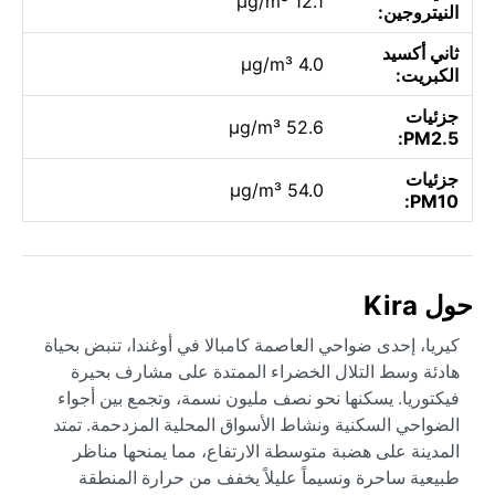
12.1 µg/m³
النيتروجين:
ثاني أكسيد
4.0 µg/m³
الكبريت:
جزئيات
52.6 µg/m³
PM2.5:
جزئيات
54.0 µg/m³
PM10:
حول Kira
كيريا، إحدى ضواحي العاصمة كامبالا في أوغندا، تنبض بحياة
هادئة وسط التلال الخضراء الممتدة على مشارف بحيرة
فيكتوريا. يسكنها نحو نصف مليون نسمة، وتجمع بين أجواء
الضواحي السكنية ونشاط الأسواق المحلية المزدحمة. تمتد
المدينة على هضبة متوسطة الارتفاع، مما يمنحها مناظر
طبيعية ساحرة ونسيماً عليلاً يخفف من حرارة المنطقة