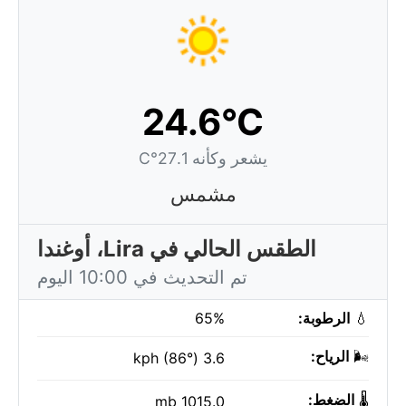
24.6°C
يشعر وكأنه 27.1°C
مشمس
الطقس الحالي في Lira، أوغندا
تم التحديث في 10:00 اليوم
💧
الرطوبة:
65%
🌬️
الرياح:
3.6 kph (86°)
🌡️
الضغط:
1015.0 mb