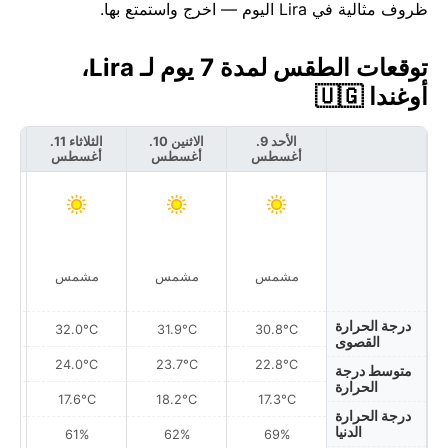
ظروف مثالية في Lira اليوم — اخرج واستمتع بها.
توقعات الطقس لمدة 7 يوم لـ Lira،
أوغندا 🇺🇬
الأحد 9.
الاثنين 10.
الثلاثاء 11.
أغسطس
أغسطس
أغسطس
أ
مشمس
مشمس
مشمس
درجة الحرارة
32.0°C
31.9°C
30.8°C
القصوى
24.0°C
23.7°C
22.8°C
متوسط درجة
الحرارة
17.6°C
18.2°C
17.3°C
درجة الحرارة
الدنيا
61%
62%
69%