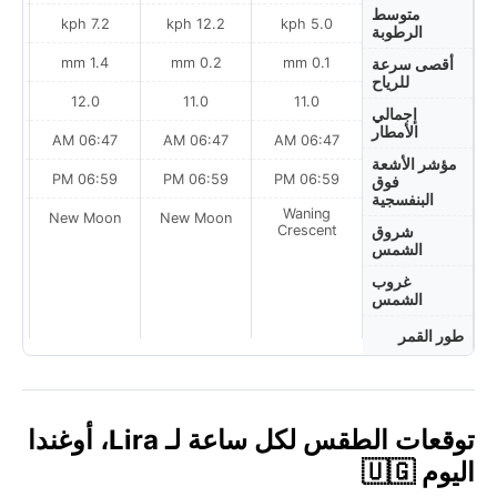
متوسط
7.2 kph
12.2 kph
5.0 kph
الرطوبة
1.4 mm
0.2 mm
0.1 mm
أقصى سرعة
للرياح
12.0
11.0
11.0
إجمالي
الأمطار
AM
06:47 AM
06:47 AM
06:47 AM
مؤشر الأشعة
PM
06:59 PM
06:59 PM
06:59 PM
فوق
البنفسجية
Waning
on
New Moon
New Moon
Crescent
شروق
الشمس
غروب
الشمس
طور القمر
توقعات الطقس لكل ساعة لـ Lira، أوغندا
اليوم 🇺🇬