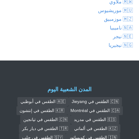
🇲🇼 ملاوي
🇲🇺 موريشيوس
🇲🇿 موزمبيق
🇳🇦 ناميبيا
🇳🇪 نيجر
🇳🇬 نيجيريا
المدن الشعبية اليوم
🇨🇳 الطقس في Jieyang
🇦🇪 الطقس في أبوظبي
🇨🇦 الطقس في Montréal
🇰🇷 الطقس في إنتشون
🇪🇸 الطقس في مدريد
🇨🇳 الطقس في تيانجين
🇰🇿 الطقس في ألماتي
🇹🇷 الطقس في ديار بكر
🇮🇳 الطقس في كويمباتور
🇸🇾 الطقس في حلب