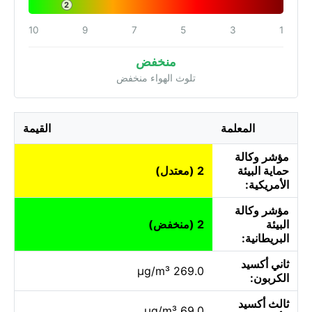
2
10
9
7
5
3
1
منخفض
تلوث الهواء منخفض
المعلمة
القيمة
مؤشر وكالة
حماية البيئة
2 (معتدل)
الأمريكية:
مؤشر وكالة
البيئة
2 (منخفض)
البريطانية:
ثاني أكسيد
269.0 µg/m³
الكربون:
ثالث أكسيد
69.0 µg/m³