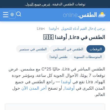
توقعات الطقس الدقيقة
.
عرض جميع الدول
.
☰
الطقس.
online
🌐
يرجى إدخال القيم أدناه للتحويل
>
أوغندا
>
Lira
الطقس في Lira, أوغندا 🇺🇬
التوقعات
الطقس في أغسطس
الطقس في سبتمبر
المتوسطات السنوية
طقس أوغندا
الطقس المباشر في Lira، حاليًا 25°C مع مشمس. عرض
توقعات 7 يومًا، الأحوال الجوية كل ساعة، ومؤشر جودة
الهواء. Lira تقع في
أوغندا
— راجع الطقس في جميع
المدن الكبرى في
أوغندا
, أو تصفح
أحر المدن الآن
حول
العالم.