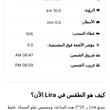
👁️
الرؤية:
10.0 km
🌧️
الأمطار:
0.0 mm
☁️
غطاء السحب:
10%
☀️
مؤشر الأشعة فوق البنفسجية:
5.0
🌅
شروق الشمس:
06:47 AM
🌇
غروب الشمس:
06:59 PM
كيف هو الطقس في Lira الآن؟
تتمتع Lira بـ 25°C هذه الساعة، ومشمس تعلو السماء. خليط