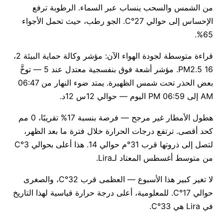
من الشمس والسحب ينساب عبر السماء. الرطوبة ترفع
الإحساس إلى حوالي 27°C. الجو رطب، حيث تحمل الأجواء
65%.
قراءة متوسطة لجودة الهواء الآن: مؤشر وكالة حماية البيئة 2،
PM2.5 16. مؤشر أشعة فوق بنفسجية معتدل عند 5 — توخَّ
بعض الحذر تحت شمس الظهيرة. يمتد ضوء النهار من 06:47
AM إلى 06:59 PM اليوم — حوالي 12س 12د.
هطول الأمطار غير مرجح — فرصة بنسبة 17% تقريبًا، 0 مم
كحد أقصى. ترتفع درجات الحرارة خلال فترة ما بعد الظهر،
لتصل إلى ذروتها قرب 31°م حوالي 14. هذا أعلى بحوالي 3°C
من متوسط أغسطس المعتاد لـLira.
لا تغير كبير هذا الأسبوع — العظمى قرب 32°C، والصغرى
حوالي 17°C. للمعلومية، أعلى درجة حرارة قياسية لهذا التاريخ
في Lira هي 33°C.