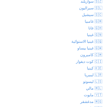
🇸🇿 سوازيلند
🇸🇱 سيراليون
🇸🇨 سيشيل
🇬🇲 غامبيا
🇬🇭 غانا
🇬🇳 غينيا
🇬🇶 غينيا الاستوائية
🇬🇼 غينيا بيساو
🇨🇲 كاميرون
🇨🇮 كوت ديفوار
🇰🇪 كينيا
🇱🇷 ليبيريا
🇱🇸 ليسوتو
🇲🇱 مالي
🇾🇹 مايوت
🇲🇬 مدغشقر