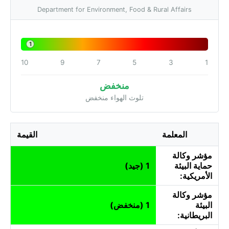
Department for Environment, Food & Rural Affairs
1
10
9
7
5
3
1
منخفض
تلوث الهواء منخفض
المعلمة
القيمة
مؤشر وكالة
حماية البيئة
1 (جيد)
الأمريكية:
مؤشر وكالة
البيئة
1 (منخفض)
البريطانية: