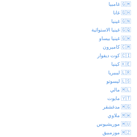
🇬🇲 غامبيا
🇬🇭 غانا
🇬🇳 غينيا
🇬🇶 غينيا الاستوائية
🇬🇼 غينيا بيساو
🇨🇲 كاميرون
🇨🇮 كوت ديفوار
🇰🇪 كينيا
🇱🇷 ليبيريا
🇱🇸 ليسوتو
🇲🇱 مالي
🇾🇹 مايوت
🇲🇬 مدغشقر
🇲🇼 ملاوي
🇲🇺 موريشيوس
🇲🇿 موزمبيق