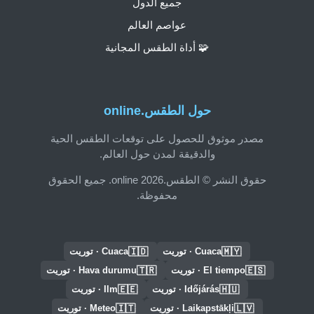
جميع الدول
عواصم العالم
🧩 أداة الطقس المجانية
حول الطقس.online
مصدر موثوق للحصول على توقعات الطقس الحية
والدقيقة لمدن حول العالم.
حقوق النشر © الطقس.online 2026. جميع الحقوق
محفوظة.
🇮🇩
🇲🇾
Cuaca · توريت
Cuaca · توريت
🇹🇷
🇪🇸
El tiempo · توريت
Hava durumu · توريت
🇪🇪
🇭🇺
Időjárás · توريت
Ilm · توريت
🇮🇹
🇱🇻
Laikapstākļi · توريت
Meteo · توريت