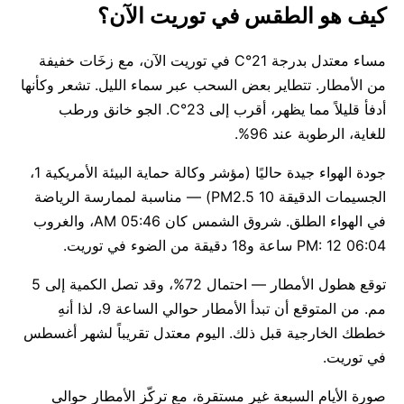
كيف هو الطقس في توريت الآن؟
مساء معتدل بدرجة 21°C في توريت الآن، مع زخَات خفيفة
من الأمطار. تتطاير بعض السحب عبر سماء الليل. تشعر وكأنها
أدفأ قليلاً مما يظهر، أقرب إلى 23°C. الجو خانق ورطب
للغاية، الرطوبة عند 96%.
جودة الهواء جيدة حاليًا (مؤشر وكالة حماية البيئة الأمريكية 1،
الجسيمات الدقيقة PM2.5 10) — مناسبة لممارسة الرياضة
في الهواء الطلق. شروق الشمس كان 05:46 AM، والغروب
06:04 PM: 12 ساعة و18 دقيقة من الضوء في توريت.
توقع هطول الأمطار — احتمال 72%، وقد تصل الكمية إلى 5
مم. من المتوقع أن تبدأ الأمطار حوالي الساعة 9، لذا أنهِ
خططك الخارجية قبل ذلك. اليوم معتدل تقريباً لشهر أغسطس
في توريت.
صورة الأيام السبعة غير مستقرة، مع تركّز الأمطار حوالي