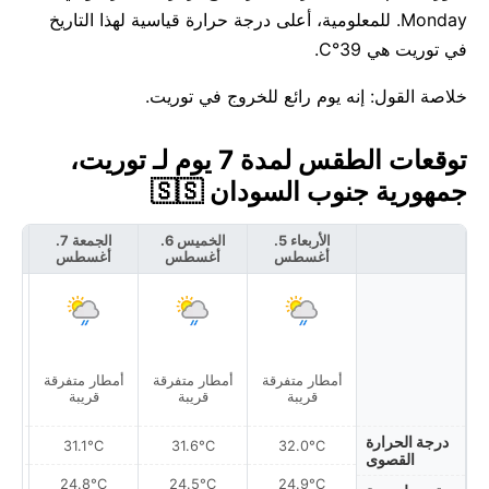
Monday. للمعلومية، أعلى درجة حرارة قياسية لهذا التاريخ
في توريت هي 39°C.
خلاصة القول: إنه يوم رائع للخروج في توريت.
توقعات الطقس لمدة 7 يوم لـ توريت،
جمهورية جنوب السودان 🇸🇸
الأربعاء 5.
الخميس 6.
الجمعة 7.
أغسطس
أغسطس
أغسطس
أ
أمطار متفرقة
أمطار متفرقة
أمطار متفرقة
قريبة
قريبة
قريبة
درجة الحرارة
31.1°C
31.6°C
32.0°C
القصوى
24.8°C
24.5°C
24.9°C