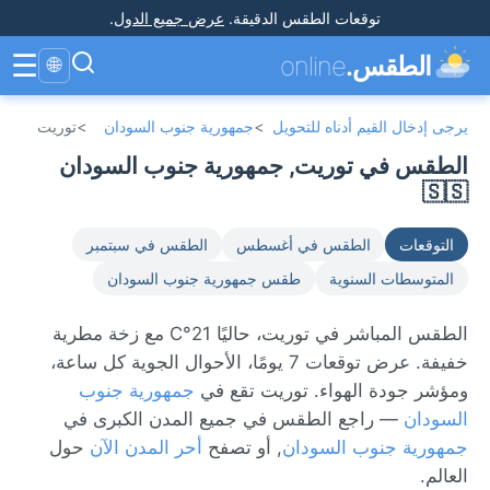
توقعات الطقس الدقيقة
.
عرض جميع الدول
.
☰
الطقس.
online
🌐
يرجى إدخال القيم أدناه للتحويل
>
جمهورية جنوب السودان
>
توريت
الطقس في توريت, جمهورية جنوب السودان
🇸🇸
التوقعات
الطقس في أغسطس
الطقس في سبتمبر
المتوسطات السنوية
طقس جمهورية جنوب السودان
الطقس المباشر في توريت، حاليًا 21°C مع زخة مطرية
خفيفة. عرض توقعات 7 يومًا، الأحوال الجوية كل ساعة،
ومؤشر جودة الهواء. توريت تقع في
جمهورية جنوب
السودان
— راجع الطقس في جميع المدن الكبرى في
جمهورية جنوب السودان
, أو تصفح
أحر المدن الآن
حول
العالم.