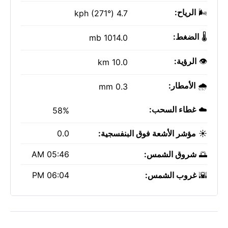
🌬️
الرياح:
4.7 kph (271°)
🌡️
الضغط:
1014.0 mb
👁️
الرؤية:
10.0 km
🌧️
الأمطار:
0.3 mm
☁️
غطاء السحب:
58%
☀️
مؤشر الأشعة فوق البنفسجية:
0.0
🌅
شروق الشمس:
05:46 AM
🌇
غروب الشمس:
06:04 PM