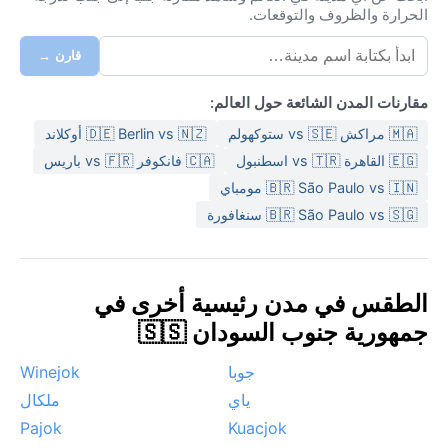
الحرارة والظروف والتوقعات.
قارن →
مقارنات المدن الشائعة حول العالم:
🇲🇦 مراكش vs 🇸🇪 ستوكهولم
🇩🇪 Berlin vs 🇳🇿 أوكلاند
🇪🇬 القاهرة vs 🇹🇷 اسطنبول
🇨🇦 فانكوفر vs 🇫🇷 باريس
🇧🇷 São Paulo vs 🇮🇳 مومباي
🇧🇷 São Paulo vs 🇸🇬 سنغافورة
الطقس في مدن رئيسية أخرى في
جمهورية جنوب السودان 🇸🇸
جوبا
Winejok
ياي
ملكال
Pajok
Kuacjok