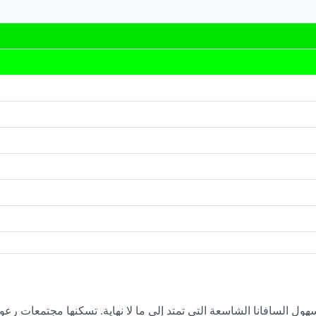
ل السافانا الشاسعة التي تمتد إلى ما لا نهاية. تسكنها مجتمعات رع