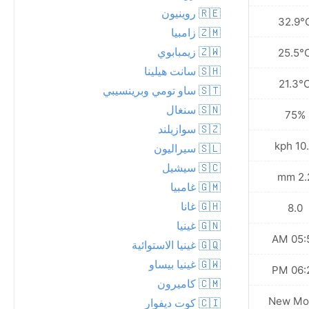
🇷🇪 روينيون
30.5°C
32.9°
🇿🇲 زامبيا
🇿🇼 زيمبابوي
23.5°C
25.5°
🇸🇭 سانت هيلينا
21.1°C
21.3°
🇸🇹 ساو تومي وبرينسيبي
🇸🇳 سنغال
81%
75%
🇸🇿 سوازيلند
15.8 kph
10.8 
🇸🇱 سيراليون
🇸🇨 سيشيل
9.5 mm
2.2 
🇬🇲 غامبيا
🇬🇭 غانا
7.0
8.0
🇬🇳 غينيا
05:59 AM
05:59
🇬🇶 غينيا الاستوائية
🇬🇼 غينيا بيساو
06:25 PM
06:25
🇨🇲 كاميرون
New Moon
New Mo
🇨🇮 كوت ديفوار