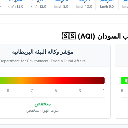
↑
↑
↑
↑
↑
h
12.0 km/h
12.0 km/h
8.0 km/h
13.0 km/h
9.0 km/h
مؤشر وكالة البيئة البريطانية
Department for Environment, Food & Rural Affairs
1
9
7
5
3
1
6
منخفض
تلوث الهواء منخفض