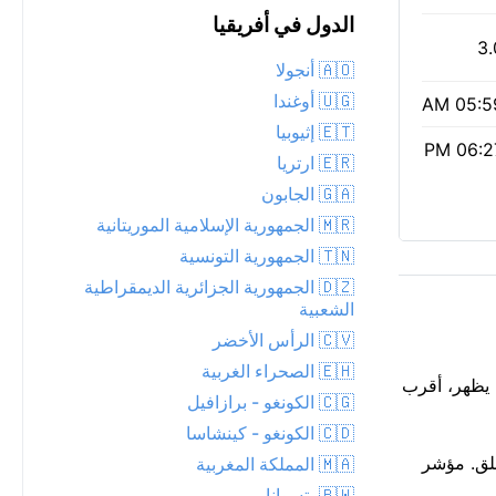
الدول في أفريقيا
3.
🇦🇴 أنجولا
🇺🇬 أوغندا
05:59 
🇪🇹 إثيوبيا
06:27 
🇪🇷 ارتريا
🇬🇦 الجابون
🇲🇷 الجمهورية الإسلامية الموريتانية
🇹🇳 الجمهورية التونسية
🇩🇿 الجمهورية الجزائرية الديمقراطية
الشعبية
🇨🇻 الرأس الأخضر
🇪🇭 الصحراء الغربية
مما يظهر، أقرب
🇨🇬 الكونغو - برازافيل
🇨🇩 الكونغو - كينشاسا
اضة في الهواء الطلق. مؤشر
🇲🇦 المملكة المغربية
🇧🇼 بتسوانا