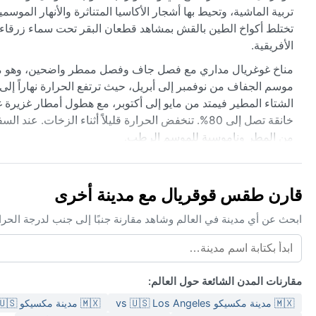
تربية الماشية، وتحيط بها أشجار الأكاسيا المتناثرة والأنهار الموسمي
تختلط أكواخ الطين بالقش بمشاهد قطعان البقر تحت سماء زرقاء ص
الأفريقية.
مناخ غوغريال مداري مع فصل جاف وفصل ممطر واضحين، وهو مصنف ض
الشتاء المطير فيمتد من مايو إلى أكتوبر، مع هطول أمطار غزيرة 
خانقة تصل إلى 80%. تنخفض الحرارة قليلاً أثناء الز
من المطر وناموسية للموسم الرطب.
أفضل وقت لزيارة غوغريال من الناحية الجوية هو الفترة من ديسمبر إلى
الغيوم، مما يسمح بالتنقل بسهولة. لا تشهد البلدة أعاصير أو ريا
قارن طقس قوقريال مع مدينة أخرى
الترابية. كما تنتشر موجات الغبار في ذروة الجفاف، خاصة في يناير 
بقسوة الطبيعة وجمالها في آن واحد.
ابحث عن أي مدينة في العالم وشاهد مقارنة جنبًا إلى جنب لدرجة الحر
مقارنات المدن الشائعة حول العالم:
🇲🇽 مدينة مكسيكو vs 🇺🇸 Los Angeles
🇲🇽 مدينة مكسيكو vs 🇺🇸 ميامي