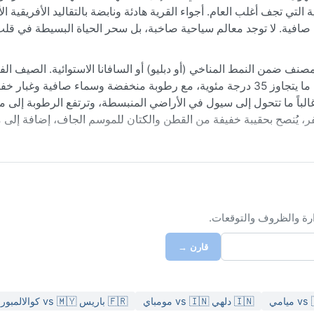
ة التي تجف أغلب العام. أجواء القرية هادئة ونابضة بالتقاليد الأفريقية ا
افية. لا توجد معالم سياحية صاخبة، بل سحر الحياة البسيطة في قلب
من النمط المناخي (أو دبليو) أو السافانا الاستوائية. الصيف الف
موسم الجفاف من نوفمبر إلى أبريل، حيث ترتفع الحرارة نهاراً إلى ما يتجاوز 35 درجة مئوية، مع رطوبة منخفضة وسماء صافية و
غالباً ما تتحول إلى سيول في الأراضي المنبسطة، وترتفع الرطوبة إلى 
خات. عند السفر، يُنصح بحقيبة خفيفة من القطن والكتان للموسم الجاف، إضافة إل
 فبراير، إذ يكون الجو جافاً وحاراً نهاراً لكنه معتدل نسبياً ليلاً، وت
حاً موسمية عنيفة، لكن الأمطار الغزيرة قد تسبب فيضانات مفاجئة تعزل 
وفبراير. يتسم المناخ بالاستقرار العام، مع حرارة شديدة طوال العام تذ
ارة والظروف والتوقعات.
قارن →
🇮🇳 دلهي vs 🇮🇳 مومباي
🇫🇷 باريس vs 🇲🇾 كوالالمبور