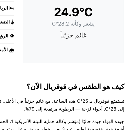
24.9°C
🌬️
الريا
🌡️
الضغ
يشعر وكأنه 28.2°C
غائم جزئياً
👁️
الرؤي
🌧️
الأم
كيف هو الطقس في قوقريال الآن؟
تستمتع قوقريال بـ 25°C هذه الساعة، مع غائم جز
إلى 28°C. أجواء لزجة — الرطوبة مرتفعة إلى 79%.
أشعة فوق بنفسجية لطيف عند 3 يعني خطر حروق ضئيل. يمتد ضوء النهار من 05:59 AM إلى 06:27 PM اليوم — حوالي 12س 28د.