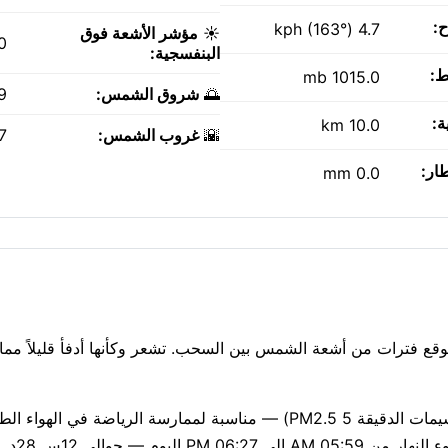
ح:
4.7 kph (163°)
☀️
مؤشر الأشعة فوق
0
البنفسجية:
ط:
1015.0 mb
🌅
شروق الشمس:
AM
ة:
10.0 km
🌇
غروب الشمس:
PM
طار:
0.0 mm
ئياً في الأعلى. توقع فترات من أشعة الشمس بين السحب. تشعر وكأنها أدفأ قليلاً 
جودة الهواء جيدة حاليًا (مؤشر وكالة حماية البيئة الأمريكية 1، الجسيمات الدقيقة PM2.5 5) — مناسبة لممارسة الري