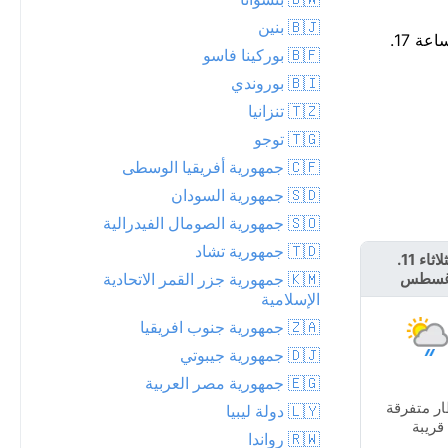
🇧🇯 بنين
توقع هطول الأمطار — احتمال 77%، وقد تصل الكمية إلى 11 مم. استغل الساعات القليلة القادمة — من المقرر أن يبدأ المطر قرب الساعة 17.
🇧🇫 بوركينا فاسو
🇧🇮 بوروندي
🇹🇿 تنزانيا
🇹🇬 توجو
🇨🇫 جمهورية أفريقيا الوسطى
🇸🇩 جمهورية السودان
🇸🇴 جمهورية الصومال الفيدرالية
🇹🇩 جمهورية تشاد
الثلاثاء 11.
الأربعاء 12.
🇰🇲 جمهورية جزر القمر الاتحادية
غسطس
أغسطس
الإسلامية
🇿🇦 جمهورية جنوب افريقيا
🇩🇯 جمهورية جيبوتي
🇪🇬 جمهورية مصر العربية
ر متفرقة
🇱🇾 دولة ليبيا
مشمس
قريبة
🇷🇼 رواندا