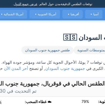
توقعات الطقس الدقيقة
مدن حول العالم
.
عرض جميع الدول
.
آسيا
أفريقيا
أمريكا الجنوبية
أمريكا الشمالية
▼
▼
▼
▼
ودان 🇸🇸
متوسطات السنوية
طقس جمهورية جنوب السودان
الطقس المباشر في قوقريال، حاليًا 25°C مع غائم جزئياً. عرض توقعات 7 يومًا، الأحوال الجوية كل ساعة، ومؤشر ج
الكبرى في
جمهورية جنوب السودان
, أو تصفح
أحر المدن الآن
حول
لطقس الحالي في قوقريال، جمهورية جنوب ال
تم التحديث في 9:30 اليوم
وبة:
79%
☁️
غطاء السحب:
%