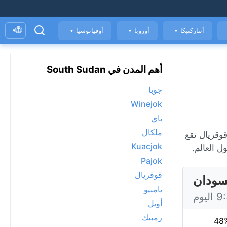
🌐
أنتاركتيكا
أوروبا
أوقيانوسيا
▾
▼
▼
▼
أهم المدن في South Sudan
جوبا
Winejok
ياي
ملكال
ودة الهواء. قوقريال تقع
Kuacjok
 العالم.
Pajok
قوقريال
سودان
يامبيو
أويل
رمبيك
48