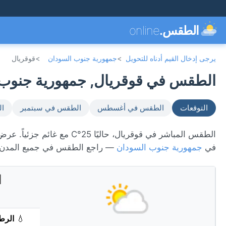
الطقس.
online
يرجى إدخال القيم أدناه للتحويل
>
جمهورية جنوب السودان
>
قوقريال
الطقس في قوقريال, جمهورية جنوب الس
التوقعات
الطقس في أغسطس
الطقس في سبتمبر
ال
في
جمهورية جنوب السودان
— راجع الطقس في جميع المدن 
ا
💧
الرط