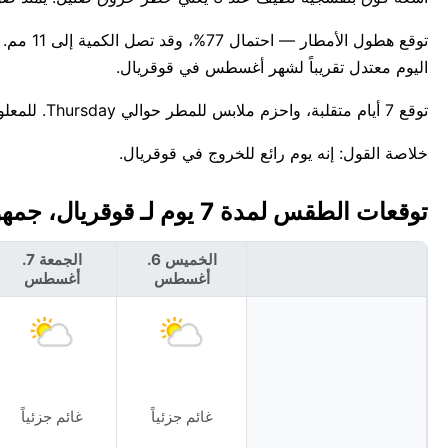
اليوم معتدل تقريباً لشهر أغسطس في قوقريال.
توقع 7 أيام متقلبة، واحزم ملابس للمطر حوالي Thursday. للمعلومية، أعلى درجة حرارة قياسية لهذا التاريخ في قوقريال هي 37°C.
خلاصة القول: إنه يوم رائع للخروج في قوقريال.
توقعات الطقس لمدة 7 يوم لـ قوقريال، جمهورية جنوب السودان 🇸🇸
الخميس 6.
الجمعة 7.
أغسطس
أغسطس
غائم جزئياً
غائم جزئياً