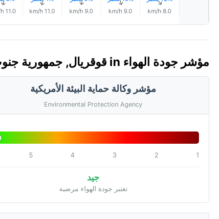
↑
↑
↑
↑
↑
11.0 km/h
11.0 km/h
9.0 km/h
9.0 km/h
8.0 km/h
مؤشر جودة الهواء in قوقريال, جمهورية جنوب السودان 🇸🇸 (AQI)
مؤشر وكالة حماية البيئة الأمريكية
Environmental Protection Agency
5
4
3
2
1
جيد
تعتبر جودة الهواء مرضية