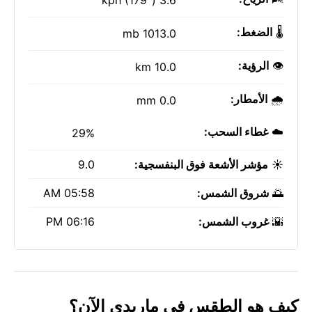
3.6 kph (179°)
🌡️
الضغط:
1013.0 mb
👁️
الرؤية:
10.0 km
🌧️
الأمطار:
0.0 mm
☁️
غطاء السحب:
29%
☀️
مؤشر الأشعة فوق البنفسجية:
9.0
🌅
شروق الشمس:
05:58 AM
🌇
غروب الشمس:
06:16 PM
كيف هو الطقس في ماريدي الآن؟