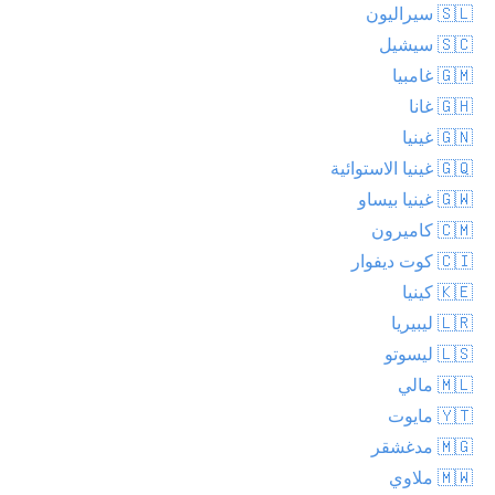
🇸🇱 سيراليون
🇸🇨 سيشيل
🇬🇲 غامبيا
🇬🇭 غانا
🇬🇳 غينيا
🇬🇶 غينيا الاستوائية
🇬🇼 غينيا بيساو
🇨🇲 كاميرون
🇨🇮 كوت ديفوار
🇰🇪 كينيا
🇱🇷 ليبيريا
🇱🇸 ليسوتو
🇲🇱 مالي
🇾🇹 مايوت
🇲🇬 مدغشقر
🇲🇼 ملاوي