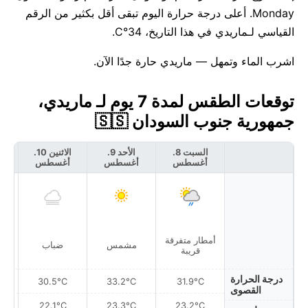
Monday. أعلى درجة حرارة اليوم تبقى أقل بكثير من الرقم
القياسي لـماريدي في هذا التاريخ، 34°C.
اشرب الماء وتمهل — ماريدي حارة جدًا الآن.
توقعات الطقس لمدة 7 يوم لـ ماريدي،
جمهورية جنوب السودان 🇸🇸
السبت 8.
الأحد 9.
الاثنين 10.
أغسطس
أغسطس
أغسطس
أ
أمطار متفرقة
مشمس
ضباب
قريبة
درجة الحرارة
30.5°C
33.2°C
31.9°C
القصوى
22.1°C
23.3°C
23.2°C