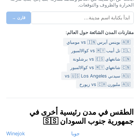
الحرارة والظروف والتوقعات.
قارن →
مقارنات المدن الشائعة حول العالم:
🇦🇷 بوينس آيرس vs 🇮🇳 مومباي
🇮🇱 تل أبيب vs 🇲🇾 كوالالمبور
🇨🇳 شانغهاي vs 🇪🇸 برشلونة
🇨🇳 شانغهاي vs 🇲🇾 كوالالمبور
🇦🇺 سيدني vs 🇺🇸 Los Angeles
🇦🇺 ملبورن vs 🇨🇭 زيورخ
الطقس في مدن رئيسية أخرى في
جمهورية جنوب السودان 🇸🇸
جوبا
Winejok