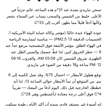
تسخن ماريدي بشدة عند 31°م هذه الساعة، غائم جزئياً في
الأعلى. خليط من الشمس والسحب ينساب عبر السماء. تشعر
وكأنها أدفأ قليلاً مما يظهر، أقرب إلى 33°C.
جودة الهواء جيدة حاليًا (مؤشر وكالة حماية البيئة الأمريكية 1،
الجسيمات الدقيقة PM2.5 13) — مناسبة لممارسة الرياضة
في الهواء الطلق. مؤشر الأشعة فوق البنفسجية مرتفع جداً عند
9 — خطر الحروق كبير، لذا غطِّ جسمك والتمس الظل عند
الظهيرة. شروق الشمس كان 05:58 AM، والغروب 06:16
PM: 12 ساعة و18 دقيقة من الضوء في ماريدي.
توقع هطول الأمطار — احتمال 75%، وقد تصل الكمية إلى 6
مم. من المتوقع أن تبدأ الأمطار حوالي الساعة 13، لذا أنهِ
خططك الخارجية قبل ذلك. اليوم أدفأ من المعتاد — تقريباً
4°C فوق أعلى درجة معتادة لـأغسطس وهي 28°C.
إنه أسبوع غير مستقر قادم، ويبدو أن أكثر الأيام رطوبة سيكون