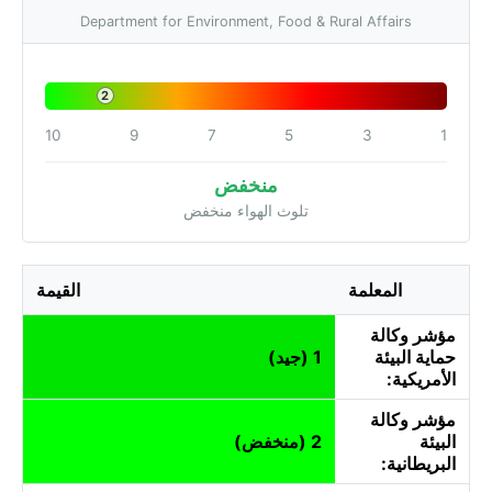
Department for Environment, Food & Rural Affairs
2
10
9
7
5
3
1
منخفض
تلوث الهواء منخفض
المعلمة
القيمة
مؤشر وكالة
حماية البيئة
1 (جيد)
الأمريكية:
مؤشر وكالة
البيئة
2 (منخفض)
البريطانية: