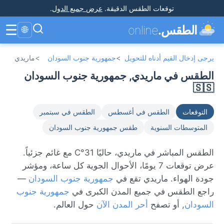
توقعات الطقس الدقيقة
.
عرض جميع الدول
.
☰
الطقس.
online
🌐
يرجى إدخال القيم أدناه للتحويل
>
جمهورية جنوب السودان
>
ماريدي
الطقس في ماريدي, جمهورية جنوب السودان
🇸🇸
التوقعات
الطقس في أغسطس
الطقس في سبتمبر
المتوسطات السنوية
طقس جمهورية جنوب السودان
الطقس المباشر في ماريدي، حاليًا 31°C مع غائم جزئياً.
عرض توقعات 7 يومًا، الأحوال الجوية كل ساعة، ومؤشر
جودة الهواء. ماريدي تقع في
جمهورية جنوب السودان
—
راجع الطقس في جميع المدن الكبرى في
جمهورية جنوب
السودان
, أو تصفح
أحر المدن الآن
حول العالم.