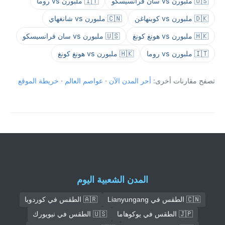
🇺🇸 ملبورن vs سان فرانسيسكو
🇮🇹 ملبورن vs روما
🇩🇰 ملبورن vs كوبنهاغن
🇨🇳 ملبورن vs شانغهاي
🇭🇰 ملبورن vs هونغ كونغ
🇺🇸 ملبورن vs سان فرانسيسكو
🇮🇹 ملبورن vs روما
🇭🇰 ملبورن vs هونغ كونغ
تصفح مقارنات أخرى:
أحر المدن الآن
·
عواصم العالم
·
خريطة الموقع
المدن الشعبية اليوم
🇨🇳 الطقس في Lianyungang
🇦🇷 الطقس في كوردوبا
🇯🇵 الطقس في يوكوهاما
🇺🇸 الطقس في نيويورك