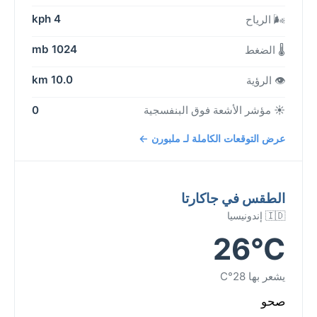
4 kph
🌬️ الرياح
1024 mb
🌡️ الضغط
10.0 km
👁️ الرؤية
☀️ مؤشر الأشعة فوق البنفسجية
0
عرض التوقعات الكاملة لـ ملبورن ←
الطقس في جاكارتا
🇮🇩 إندونيسيا
26°C
يشعر بها 28°C
صحو