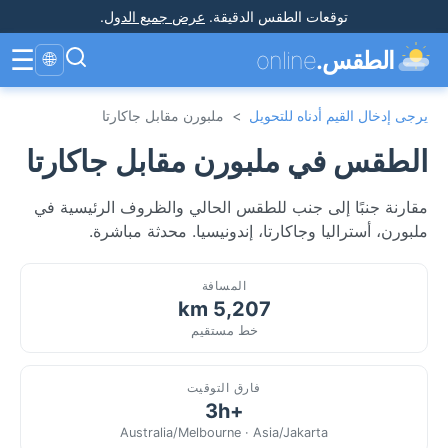
توقعات الطقس الدقيقة
.
عرض جميع الدول
.
☰
الطقس.
online
🌐
يرجى إدخال القيم أدناه للتحويل
>
ملبورن مقابل جاكارتا
الطقس في ملبورن مقابل جاكارتا
مقارنة جنبًا إلى جنب للطقس الحالي والظروف الرئيسية في
ملبورن، أستراليا وجاكارتا، إندونيسيا. محدثة مباشرة.
المسافة
5,207 km
خط مستقيم
فارق التوقيت
+3h
Australia/Melbourne · Asia/Jakarta