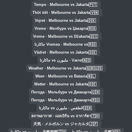
🇵🇹
Tempo · Melbourne vs Jakarta
🇻🇳
Thời tiết · Melbourne vs Jakarta
🇩🇰
Vejret · Melbourne vs Jakarta
🇷🇸
Vreme · Мелбурн vs Џакарта
🇸🇮
Vreme · Melbourne vs Džakarta
🇷🇴
Vremea · Melbourne vs جاكارتا
🇸🇪
Vädret · Melbourne vs Jakarta
🇳🇴
Været · ملبورن vs جاكارتا
🇬🇧🇺🇸
Weather · Melbourne vs Jakarta
🇳🇱
Weer · Melbourne vs Batavia
🇩🇪
Wetter · Melbourne vs Jakarta
🇺🇦
Погода · Мельбурн vs Джакарта
🇷🇺
Погода · Мельбурн vs Джакарта
🇸🇦
الطقس · ملبورن vs جاكارتا
🇹🇭
สภาพอากาศ · เมลเบิร์น vs จาการ์ตา
🇯🇵
天気 · メルボルン vs ジャカルタ
🇹🇼
🇭🇰
天氣 · ملبورن vs جاكارتا
天氣預報 · ملبورن vs جاكارتا