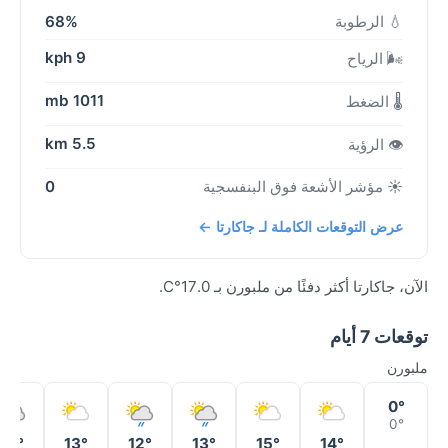
💧 الرطوبة
68%
9 kph
🌬️ الرياح
1011 mb
🌡️ الضغط
5.5 km
👁️ الرؤية
☀️ مؤشر الأشعة فوق البنفسجية
0
عرض التوقعات الكاملة لـ جاكارتا ←
الآن، جاكارتا أكثر دفئًا من ملبورن بـ 17.0°C.
توقعات 7 أيام
ملبورن
0°
0°
12°
13°
12°
13°
15°
14°