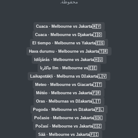
محفوظة.
🇲🇾
Cuaca · Melbourne vs Jakarta
🇮🇩
Cuaca · Melbourne vs Djakarta
🇪🇸
El tiempo · Melbourne vs Yakarta
🇹🇷
Hava durumu · Melbourne vs Jakarta
🇭🇺
Időjárás · Melbourne vs Jakarta
🇪🇪
Ilm · Melbourne vs جاكارتا
🇱🇻
Laikapstākļi · Melburna vs Džakarta
🇮🇹
Meteo · Melbourne vs Giacarta
🇫🇷
Météo · Melbourne vs Jakarta
🇱🇹
Oras · Melburnas vs Džakarta
🇵🇱
Pogoda · Melbourne vs Dżakarta
🇸🇰
Počasie · Melbourne vs Jakarta
🇨🇿
Počasí · Melbourne vs Jakarta
🇫🇮
Sää · Melbourne vs Jakarta