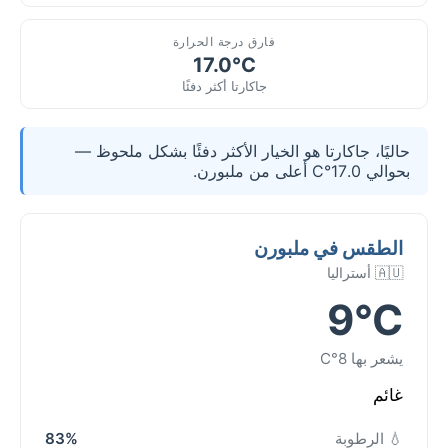
فارق درجة الحرارة
17.0°C
جاكارتا أكثر دفئًا
حاليًا، جاكارتا هو الخيار الأكثر دفئًا بشكل ملحوظ —
بحوالي 17.0°C أعلى من ملبورن.
الطقس في ملبورن
🇦🇺 أستراليا
9°C
يشعر بها 8°C
غائم
💧 الرطوبة
83%