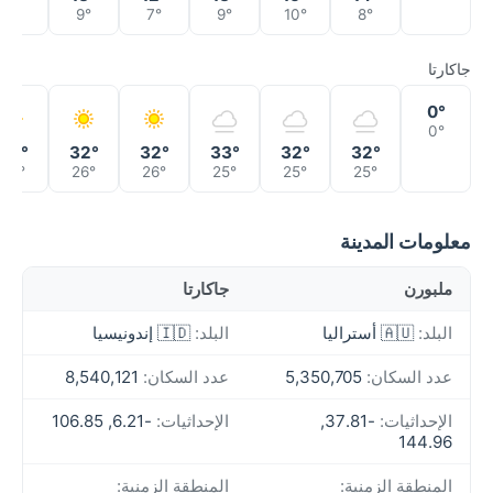
6°
9°
7°
9°
10°
8°
جاكارتا
0°
0°
32°
32°
32°
33°
32°
32°
26°
26°
26°
25°
25°
25°
معلومات المدينة
ملبورن
جاكارتا
البلد:
🇦🇺 أستراليا
البلد:
🇮🇩 إندونيسيا
عدد السكان:
5,350,705
عدد السكان:
8,540,121
الإحداثيات:
-37.81,
الإحداثيات:
-6.21, 106.85
144.96
المنطقة الزمنية:
المنطقة الزمنية: