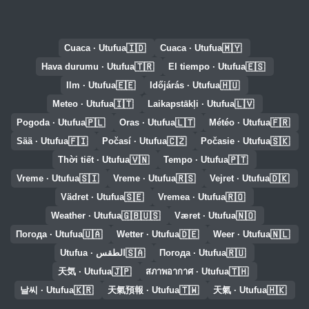
🇮🇩
🇲🇾
Cuaca · Utufua
Cuaca · Utufua
🇹🇷
🇪🇸
Hava durumu · Utufua
El tiempo · Utufua
🇪🇪
🇭🇺
Ilm · Utufua
Időjárás · Utufua
🇮🇹
🇱🇻
Meteo · Utufua
Laikapstākļi · Utufua
🇵🇱
🇱🇹
🇫🇷
Pogoda · Utufua
Oras · Utufua
Météo · Utufua
🇫🇮
🇨🇿
🇸🇰
Sää · Utufua
Počasí · Utufua
Počasie · Utufua
🇻🇳
🇵🇹
Thời tiết · Utufua
Tempo · Utufua
🇸🇮
🇷🇸
🇩🇰
Vreme · Utufua
Vreme · Utufua
Vejret · Utufua
🇸🇪
🇷🇴
Vädret · Utufua
Vremea · Utufua
🇬🇧🇺🇸
🇳🇴
Weather · Utufua
Været · Utufua
🇺🇦
🇩🇪
🇳🇱
Погода · Utufua
Wetter · Utufua
Weer · Utufua
🇸🇦
🇷🇺
Погода · Utufua
الطقس · Utufua
🇯🇵
🇹🇭
天気 · Utufua
สภาพอากาศ · Utufua
🇰🇷
🇹🇼
🇭🇰
날씨 · Utufua
天氣預報 · Utufua
天氣 · Utufua