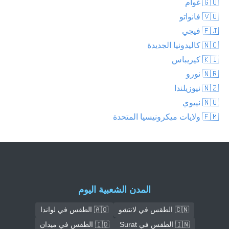
🇬🇺 غوام
🇻🇺 فانواتو
🇫🇯 فيجي
🇳🇨 كاليدونيا الجديدة
🇰🇮 كيريباس
🇳🇷 نورو
🇳🇿 نيوزيلندا
🇳🇺 نييوي
🇫🇲 ولايات ميكرونيسيا المتحدة
المدن الشعبية اليوم
🇨🇳 الطقس في لانتشو
🇦🇴 الطقس في لواندا
🇮🇳 الطقس في Surat
🇮🇩 الطقس في ميدان