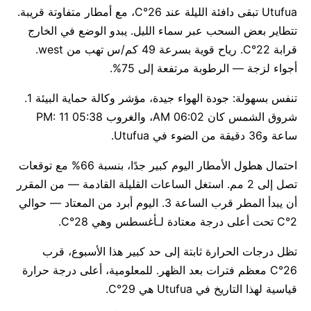
Utufua تبقى دافئة الليلة عند 26°C، مع أمطار متفاوتة قريبة.
تتطاير بعض السحب عبر سماء الليل. يبدو الوضع في الخارج
قرابة 22°C. رياح قوية بسرعة 49 كم/س تهب من west.
أجواء لزجة — الرطوبة مرتفعة إلى 75%.
تنفس بسهولة: جودة الهواء جيدة، مؤشر وكالة حماية البيئة 1.
شروق الشمس كان 06:02 AM، والغروب 05:38 PM: 11
ساعة و36 دقيقة من الضوء في Utufua.
احتمال هطول الأمطار اليوم كبير جدًا، بنسبة 66% مع توقعات
تصل إلى 2 مم. استغل الساعات القليلة القادمة — من المقرر
أن يبدأ المطر قرب الساعة 3. اليوم أبرد من المعتاد — حوالي
2°C تحت أعلى درجة معتادة لـأغسطس وهي 28°C.
تظل درجات الحرارة ثابتة إلى حد كبير هذا الأسبوع، قرب
26°C معظم فترات بعد الظهر. للمعلومية، أعلى درجة حرارة
قياسية لهذا التاريخ في Utufua هي 29°C.