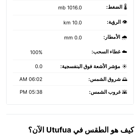
🌡️
الضغط:
1016.0 mb
👁️
الرؤية:
10.0 km
🌧️
الأمطار:
0.0 mm
☁️
غطاء السحب:
100%
☀️
مؤشر الأشعة فوق البنفسجية:
0.0
🌅
شروق الشمس:
06:02 AM
🌇
غروب الشمس:
05:38 PM
كيف هو الطقس في Utufua الآن؟