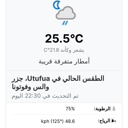
25.5°C
يشعر وكأنه 21.8°C
أمطار متفرقة قريبة
الطقس الحالي في Utufua، جزر
والس وفوتونا
تم التحديث في 22:30 اليوم
💧
الرطوبة:
75%
🌬️
الرياح:
48.6 kph (125°)