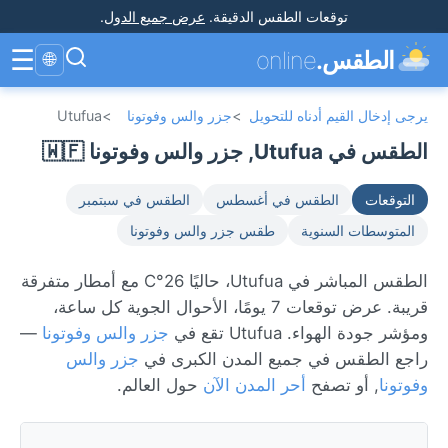
توقعات الطقس الدقيقة
.
عرض جميع الدول
.
☰
الطقس.
online
🌐
يرجى إدخال القيم أدناه للتحويل
>
جزر والس وفوتونا
>
Utufua
الطقس في Utufua, جزر والس وفوتونا 🇼🇫
التوقعات
الطقس في أغسطس
الطقس في سبتمبر
المتوسطات السنوية
طقس جزر والس وفوتونا
الطقس المباشر في Utufua، حاليًا 26°C مع أمطار متفرقة
قريبة. عرض توقعات 7 يومًا، الأحوال الجوية كل ساعة،
ومؤشر جودة الهواء. Utufua تقع في
جزر والس وفوتونا
—
راجع الطقس في جميع المدن الكبرى في
جزر والس
وفوتونا
, أو تصفح
أحر المدن الآن
حول العالم.