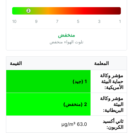
2
10
9
7
5
3
1
منخفض
تلوث الهواء منخفض
المعلمة
القيمة
مؤشر وكالة
حماية البيئة
1 (جيد)
الأمريكية:
مؤشر وكالة
البيئة
2 (منخفض)
البريطانية:
ثاني أكسيد
63.0 µg/m³
الكربون: