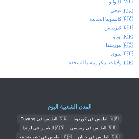
🇻🇺 فانواتو
🇫🇯 فيجي
🇳🇨 كاليدونيا الجديدة
🇰🇮 كيريباس
🇳🇷 نورو
🇳🇿 نيوزيلندا
🇳🇺 نييوي
🇫🇲 ولايات ميكرونيسيا المتحدة
المدن الشعبية اليوم
🇦🇷 الطقس في كوردوبا
🇨🇳 الطقس في Fuyang
🇧🇷 الطقس في ريسيفي
🇦🇴 الطقس في لواندا
🇨🇳 الطقس في جينان
🇨🇳 الطقس في تشونغتشينغ