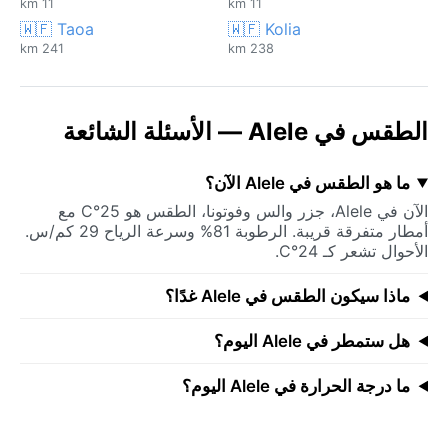
11 km
11 km
🇼🇫 Taoa
🇼🇫 Kolia
241 km
238 km
الطقس في Alele — الأسئلة الشائعة
ما هو الطقس في Alele الآن؟
الآن في Alele، جزر والس وفوتونا، الطقس هو 25°C مع
أمطار متفرقة قريبة. الرطوبة 81% وسرعة الرياح 29 كم/س.
الأحوال تشعر كـ 24°C.
ماذا سيكون الطقس في Alele غدًا؟
هل ستمطر في Alele اليوم؟
ما درجة الحرارة في Alele اليوم؟