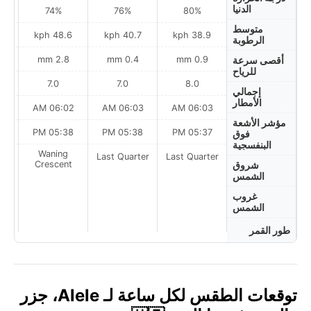
الدنيا
74%
76%
80%
متوسط
h
48.6 kph
40.7 kph
38.9 kph
الرطوبة
2.8 mm
0.4 mm
0.9 mm
أقصى سرعة
للرياح
7.0
7.0
8.0
إجمالي
الأمطار
AM
06:02 AM
06:03 AM
06:03 AM
مؤشر الأشعة
PM
05:38 PM
05:38 PM
05:37 PM
فوق
البنفسجية
Waning
Last Quarter
Last Quarter
t
Crescent
شروق
الشمس
غروب
الشمس
طور القمر
توقعات الطقس لكل ساعة لـ Alele، جزر