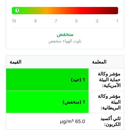
1
10
9
7
5
3
1
منخفض
تلوث الهواء منخفض
المعلمة
القيمة
مؤشر وكالة
حماية البيئة
1 (جيد)
الأمريكية:
مؤشر وكالة
البيئة
1 (منخفض)
البريطانية:
ثاني أكسيد
65.0 µg/m³
الكربون: