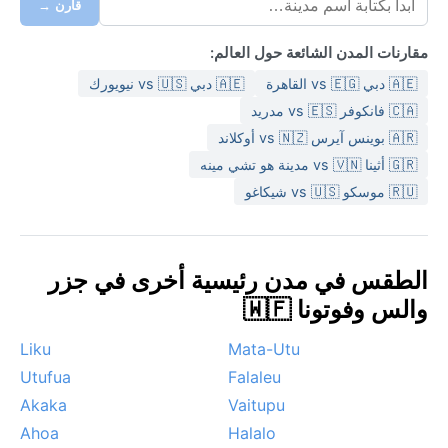
قارن →
مقارنات المدن الشائعة حول العالم:
🇦🇪 دبي vs 🇪🇬 القاهرة
🇦🇪 دبي vs 🇺🇸 نيويورك
🇨🇦 فانكوفر vs 🇪🇸 مدريد
🇦🇷 بوينس آيرس vs 🇳🇿 أوكلاند
🇬🇷 أثينا vs 🇻🇳 مدينة هو تشي مينه
🇷🇺 موسكو vs 🇺🇸 شيكاغو
الطقس في مدن رئيسية أخرى في جزر
والس وفوتونا 🇼🇫
Liku
Mata-Utu
Utufua
Falaleu
Akaka
Vaitupu
Ahoa
Halalo