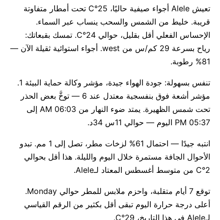
تعيش Alele أجواء صيفية حاليًا، 25°C تحت أمطار متفاوتة
قريبة. خليط من الشمس والسحب ينساب عبر السماء.
الإحساس الفعلي أقل بقليل، حوالي 24°C. تمسك بقبعاتك:
رياح بسرعة 29 كم/س من west. أجواء استوائية ثقيلة الآن —
81% رطوبة.
تنفس بسهولة: جودة الهواء جيدة، مؤشر وكالة حماية البيئة 1.
مؤشر أشعة فوق بنفسجية معتدل عند 6 — توخَّ بعض الحذر
تحت شمس الظهيرة. يمتد ضوء النهار من 06:03 AM إلى
05:37 PM اليوم — حوالي 11س 34د.
انتبه جيدًا — احتمال 61% لزخات مطر، تصل إلى 1 مم. تبدو
الأحوال الجافة مستمرة خلال اليوم والليلة. هذا أقل بحوالي
2°C من متوسط أغسطس المعتاد لـAlele.
توقع 7 أيام متقلبة، واحزم ملابس للمطر حوالي Monday.
أعلى درجة حرارة اليوم تبقى أقل بكثير من الرقم القياسي
لـAlele في هذا التاريخ، 29°C.