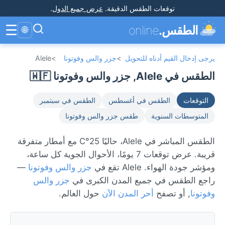
توقعات الطقس الدقيقة
.
عرض جميع الدول
.
☰
الطقس.
online
🌐
يرجى إدخال القيم أدناه للتحويل
>
جزر والس وفوتونا
>
Alele
الطقس في Alele, جزر والس وفوتونا 🇼🇫
التوقعات
الطقس في أغسطس
الطقس في سبتمبر
المتوسطات السنوية
طقس جزر والس وفوتونا
الطقس المباشر في Alele، حاليًا 25°C مع أمطار متفرقة
قريبة. عرض توقعات 7 يومًا، الأحوال الجوية كل ساعة،
ومؤشر جودة الهواء. Alele تقع في
جزر والس وفوتونا
—
راجع الطقس في جميع المدن الكبرى في
جزر والس
وفوتونا
, أو تصفح
أحر المدن الآن
حول العالم.