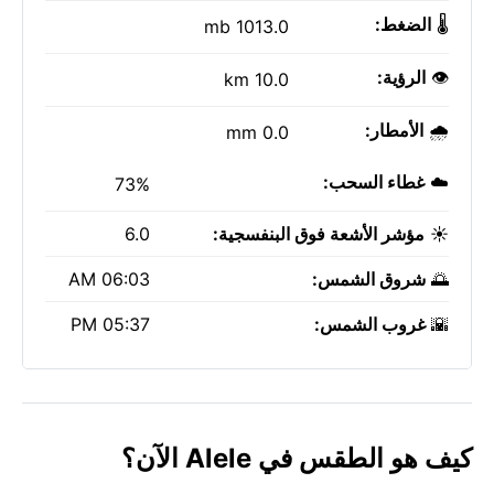
🌡️
الضغط:
1013.0 mb
👁️
الرؤية:
10.0 km
🌧️
الأمطار:
0.0 mm
☁️
غطاء السحب:
73%
☀️
مؤشر الأشعة فوق البنفسجية:
6.0
🌅
شروق الشمس:
06:03 AM
🌇
غروب الشمس:
05:37 PM
كيف هو الطقس في Alele الآن؟