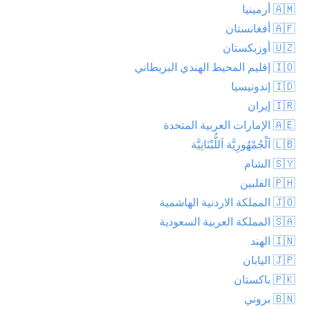
🇦🇲 أرمينيا
🇦🇫 أفغانستان
🇺🇿 أوزبكستان
🇮🇴 إقليم المحيط الهندي البريطاني
🇮🇩 إندونيسيا
🇮🇷 إيران
🇦🇪 الإمارات العربية المتحدة
🇱🇧 اَلْجُمْهُورِيَّة اَللُّبْنَانِيَّة
🇸🇾 الشام
🇵🇭 الفلبين
🇯🇴 المملكة الاردنية الهاشمية
🇸🇦 المملكة العربية السعودية
🇮🇳 الهند
🇯🇵 اليابان
🇵🇰 باكستان
🇧🇳 بروني