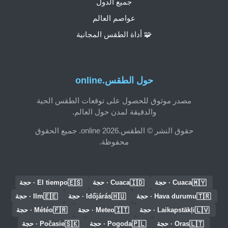
جميع الدول
عواصم العالم
🧩 أداة الطقس المجانية
حول الطقس.online
مصدر موثوق للحصول على توقعات الطقس الحية
والدقيقة لمدن حول العالم.
حقوق النشر © الطقس.online 2026. جميع الحقوق
محفوظة.
🇪🇸
🇮🇩
🇲🇾
Cuaca · حجة
Cuaca · حجة
El tiempo · حجة
🇪🇪
🇭🇺
🇹🇷
Hava durumu · حجة
Időjárás · حجة
Ilm · حجة
🇫🇷
🇮🇹
🇱🇻
Laikapstākļi · حجة
Meteo · حجة
Météo · حجة
🇸🇰
🇵🇱
🇱🇹
Oras · حجة
Pogoda · حجة
Počasie · حجة