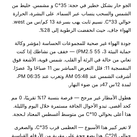
الجو حار بشكل خطير في حجة: 35°C و مشمس. خليط من
الشمس والسحب ينساب عبر السماء. على البشرة، الحرارة
حوالي 33°C. نسيم ثابت يهب بسرعة 13 كم/س من west.
الهواء جاف، حيث انخفضت الرطوبة إلى 28%.
جودة الهواء غير صحية للمجموعات الحساسة (مؤشر وكالة
حماية البيئة 3، PM2.5 55) — خفف من نشاطك إذا كنت
تعاني من حالة في الرئة أو القلب. شمس قوية، الأشعة فوق
البنفسجية 11: قلل التعرض المباشر بين 11 صباحًا و3 عصرًا.
أشرقت الشمس عند 05:48 AM وتغرب عند 06:35 PM،
لمدة 12س 47د من ضوء النهار.
هطول الأمطار غير مرجح — فرصة بنسبة 17% تقريبًا، 0 مم
كحد أقصى. تبدو الأحوال الجافة مستمرة خلال اليوم والليلة.
هذا أعلى بحوالي 10°C من متوسط أغسطس المعتاد لـحجة.
لا تغير كبير هذا الأسبوع — العظمى قرب 35°C، والصغرى
حوالي 26°C. هذا يضع حجة على مقربة من الأرقام القياسية