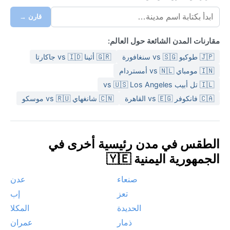
قارن →
مقارنات المدن الشائعة حول العالم:
🇯🇵 طوكيو vs 🇸🇬 سنغافورة
🇬🇷 أثينا vs 🇮🇩 جاكارتا
🇮🇳 مومباي vs 🇳🇱 أمستردام
🇮🇱 تل أبيب vs 🇺🇸 Los Angeles
🇨🇦 فانكوفر vs 🇪🇬 القاهرة
🇨🇳 شانغهاي vs 🇷🇺 موسكو
الطقس في مدن رئيسية أخرى في
الجمهورية اليمنية 🇾🇪
صنعاء
عدن
تعز
إب
الحديدة
المكلا
ذمار
عمران