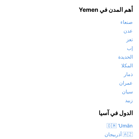
أهم المدن في Yemen
صنعاء
عدن
تعز
إب
الحديدة
المكلا
ذمار
عمران
سيان
زبيد
الدول في آسيا
🇴🇲 ‘Umān
🇦🇿 أذربيجان