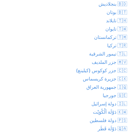
🇧🇩 بنجلاديش
🇧🇹 بوتان
🇹🇭 تايلاند
🇹🇼 تايوان
🇹🇲 تركمانستان
🇹🇷 تركيا
🇹🇱 تيمور الشرقية
🇲🇻 جزر الملديف
🇨🇨 جزر كوكوس (كيلينغ)
🇨🇽 جزيرة كريسماس
🇮🇶 جمهورية العراق
🇬🇪 جورجيا
🇮🇱 دولة إسرائيل
🇰🇼 دَوْلَة اَلْكُوَيْت
🇵🇸 دولة فلسطين
🇶🇦 دَوْلَة قَطَر