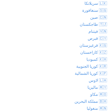
🇱🇰 سريلانكا
🇸🇬 سنغافورة
🇨🇳 صين
🇹🇯 طاجكستان
🇻🇳 فيتنام
🇨🇾 قبرص
🇰🇬 قرغيزستان
🇰🇿 كازاخستان
🇰🇭 كمبوديا
🇰🇷 كوريا الجنوبية
🇰🇵 كوريا الشمالية
🇱🇦 لاوس
🇲🇾 ماليزيا
🇲🇴 مكاو
🇧🇭 مملكة البحرين
🇲🇳 منغوليا