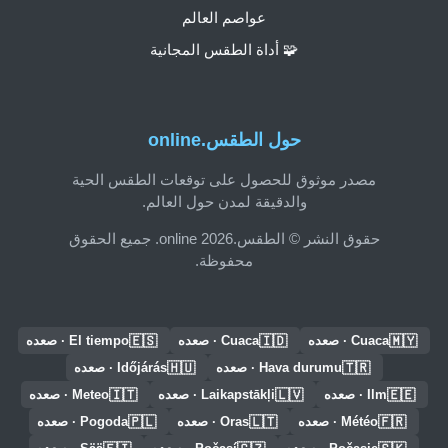
عواصم العالم
🧩 أداة الطقس المجانية
حول الطقس.online
مصدر موثوق للحصول على توقعات الطقس الحية
والدقيقة لمدن حول العالم.
حقوق النشر © الطقس.online 2026. جميع الحقوق
محفوظة.
🇪🇸
🇮🇩
🇲🇾
Cuaca · صعده
Cuaca · صعده
El tiempo · صعده
🇭🇺
🇹🇷
Hava durumu · صعده
Időjárás · صعده
🇮🇹
🇱🇻
🇪🇪
Ilm · صعده
Laikapstākļi · صعده
Meteo · صعده
🇵🇱
🇱🇹
🇫🇷
Météo · صعده
Oras · صعده
Pogoda · صعده