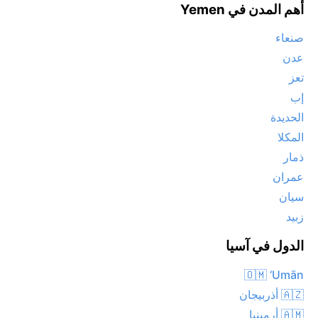
أهم المدن في Yemen
صنعاء
عدن
تعز
إب
الحديدة
المكلا
ذمار
عمران
سيان
زبيد
الدول في آسيا
🇴🇲 ‘Umān
🇦🇿 أذربيجان
🇦🇲 أرمينيا