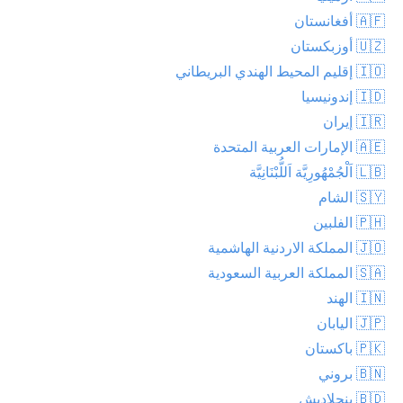
🇦🇫 أفغانستان
🇺🇿 أوزبكستان
🇮🇴 إقليم المحيط الهندي البريطاني
🇮🇩 إندونيسيا
🇮🇷 إيران
🇦🇪 الإمارات العربية المتحدة
🇱🇧 اَلْجُمْهُورِيَّة اَللُّبْنَانِيَّة
🇸🇾 الشام
🇵🇭 الفلبين
🇯🇴 المملكة الاردنية الهاشمية
🇸🇦 المملكة العربية السعودية
🇮🇳 الهند
🇯🇵 اليابان
🇵🇰 باكستان
🇧🇳 بروني
🇧🇩 بنجلاديش