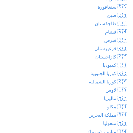
🇸🇬 سنغافورة
🇨🇳 صين
🇹🇯 طاجكستان
🇻🇳 فيتنام
🇨🇾 قبرص
🇰🇬 قرغيزستان
🇰🇿 كازاخستان
🇰🇭 كمبوديا
🇰🇷 كوريا الجنوبية
🇰🇵 كوريا الشمالية
🇱🇦 لاوس
🇲🇾 ماليزيا
🇲🇴 مكاو
🇧🇭 مملكة البحرين
🇲🇳 منغوليا
🇲🇲 ميانمار (بورما)