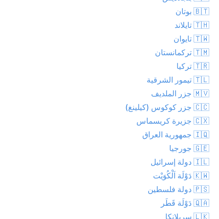
🇧🇹 بوتان
🇹🇭 تايلاند
🇹🇼 تايوان
🇹🇲 تركمانستان
🇹🇷 تركيا
🇹🇱 تيمور الشرقية
🇲🇻 جزر الملديف
🇨🇨 جزر كوكوس (كيلينغ)
🇨🇽 جزيرة كريسماس
🇮🇶 جمهورية العراق
🇬🇪 جورجيا
🇮🇱 دولة إسرائيل
🇰🇼 دَوْلَة اَلْكُوَيْت
🇵🇸 دولة فلسطين
🇶🇦 دَوْلَة قَطَر
🇱🇰 سريلانكا