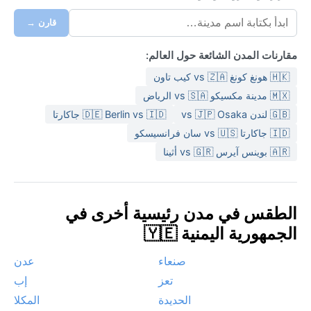
قارن →
مقارنات المدن الشائعة حول العالم:
🇭🇰 هونغ كونغ vs 🇿🇦 كيب تاون
🇲🇽 مدينة مكسيكو vs 🇸🇦 الرياض
🇬🇧 لندن vs 🇯🇵 Osaka
🇩🇪 Berlin vs 🇮🇩 جاكارتا
🇮🇩 جاكارتا vs 🇺🇸 سان فرانسيسكو
🇦🇷 بوينس آيرس vs 🇬🇷 أثينا
الطقس في مدن رئيسية أخرى في
الجمهورية اليمنية 🇾🇪
صنعاء
عدن
تعز
إب
الحديدة
المكلا