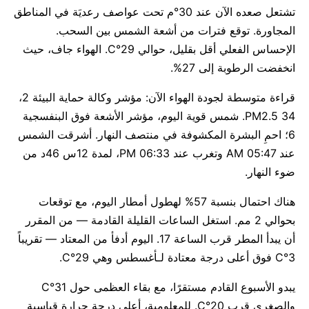
تشتعل صعده الآن عند 30°م تحت عواصف رعديَة في المناطق
المجاورة. توقع فترات من أشعة الشمس بين السحب.
الإحساس الفعلي أقل بقليل، حوالي 29°C. الهواء جاف، حيث
انخفضت الرطوبة إلى 27%.
قراءة متوسطة لجودة الهواء الآن: مؤشر وكالة حماية البيئة 2،
PM2.5 34. شمس قوية اليوم، مؤشر الأشعة فوق البنفسجية
6؛ احمِ البشرة المكشوفة في منتصف النهار. أشرقت الشمس
عند 05:47 AM وتغرب عند 06:33 PM، لمدة 12س 46د من
ضوء النهار.
هناك احتمال بنسبة 57% لهطول أمطار اليوم، مع توقعات
بحوالي 2 مم. استغل الساعات القليلة القادمة — من المقرر
أن يبدأ المطر قرب الساعة 17. اليوم أدفأ من المعتاد — تقريباً
3°C فوق أعلى درجة معتادة لـأغسطس وهي 29°C.
يبدو الأسبوع القادم مستقرًا، مع بقاء العظمى حول 31°C
والصغرى قرب 20°C. للمعلومية، أعلى درجة حرارة قياسية