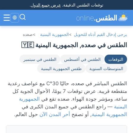
توقعات الطقس الدقيقة
.
عرض جميع الدول
.
☰
الطقس.
online
🌐
يرجى إدخال القيم أدناه للتحويل
>
الجمهورية اليمنية
>
صعده
الطقس في صعده, الجمهورية اليمنية 🇾🇪
التوقعات
الطقس في أغسطس
الطقس في سبتمبر
المتوسطات السنوية
طقس الجمهورية اليمنية
الطقس المباشر في صعده، حاليًا 30°C مع عواصف رعدية
متقطعة قريبة. عرض توقعات 7 يومًا، الأحوال الجوية كل
ساعة، ومؤشر جودة الهواء. صعده تقع في
الجمهورية
اليمنية
— راجع الطقس في جميع المدن الكبرى في
الجمهورية اليمنية
, أو تصفح
أحر المدن الآن
حول العالم.