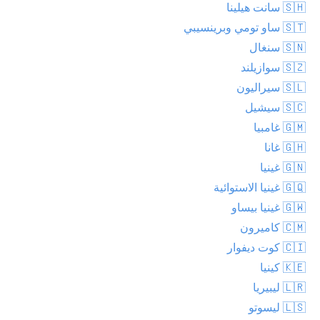
🇸🇭 سانت هيلينا
🇸🇹 ساو تومي وبرينسيبي
🇸🇳 سنغال
🇸🇿 سوازيلند
🇸🇱 سيراليون
🇸🇨 سيشيل
🇬🇲 غامبيا
🇬🇭 غانا
🇬🇳 غينيا
🇬🇶 غينيا الاستوائية
🇬🇼 غينيا بيساو
🇨🇲 كاميرون
🇨🇮 كوت ديفوار
🇰🇪 كينيا
🇱🇷 ليبيريا
🇱🇸 ليسوتو