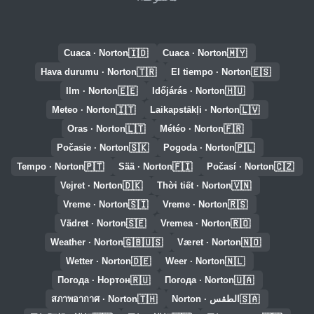
🇮🇩
🇲🇾
Cuaca · Norton
Cuaca · Norton
🇹🇷
🇪🇸
Hava durumu · Norton
El tiempo · Norton
🇪🇪
🇭🇺
Ilm · Norton
Időjárás · Norton
🇮🇹
🇱🇻
Meteo · Norton
Laikapstākļi · Norton
🇱🇹
🇫🇷
Oras · Norton
Météo · Norton
🇸🇰
🇵🇱
Počasie · Norton
Pogoda · Norton
🇵🇹
🇫🇮
🇨🇿
Tempo · Norton
Sää · Norton
Počasí · Norton
🇩🇰
🇻🇳
Vejret · Norton
Thời tiết · Norton
🇸🇮
🇷🇸
Vreme · Norton
Vreme · Norton
🇸🇪
🇷🇴
Vädret · Norton
Vremea · Norton
🇬🇧🇺🇸
🇳🇴
Weather · Norton
Været · Norton
🇩🇪
🇳🇱
Wetter · Norton
Weer · Norton
🇷🇺
🇺🇦
Погода · Нортон
Погода · Norton
🇹🇭
🇸🇦
الطقس · Norton
สภาพอากาศ · Norton