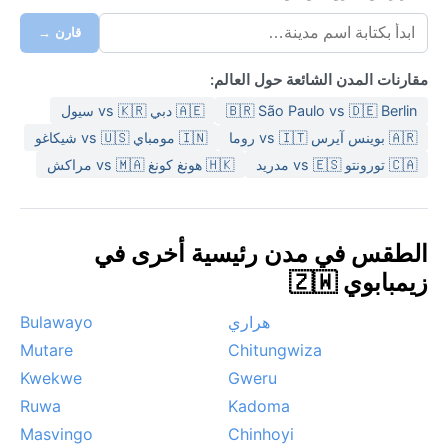
قارن →
مقارنات المدن الشائعة حول العالم:
🇧🇷 São Paulo vs 🇩🇪 Berlin
🇦🇪 دبي vs 🇰🇷 سيول
🇦🇷 بوينس آيرس vs 🇮🇹 روما
🇮🇳 مومباي vs 🇺🇸 شيكاغو
🇨🇦 تورونتو vs 🇪🇸 مدريد
🇭🇰 هونغ كونغ vs 🇲🇦 مراكش
الطقس في مدن رئيسية أخرى في
زيمبابوي 🇿🇼
هراري
Bulawayo
Mutare
Chitungwiza
Kwekwe
Gweru
Ruwa
Kadoma
Masvingo
Chinhoyi