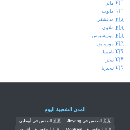
🇲🇱 مالي
🇾🇹 مايوت
🇲🇬 مدغشقر
🇲🇼 ملاوي
🇲🇺 موريشيوس
🇲🇿 موزمبيق
🇳🇦 ناميبيا
🇳🇪 نيجر
🇳🇬 نيجيريا
المدن الشعبية اليوم
🇨🇳 الطقس في Jieyang
🇦🇪 الطقس في أبوظبي
🇨🇦 الطقس في Montréal
🇰🇷 الطقس في إنتشون