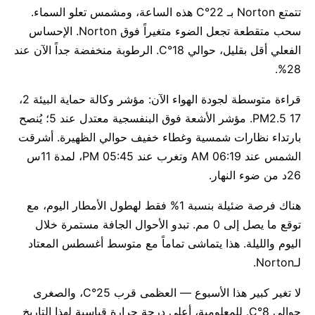
تتمتع Norton بـ 22°C هذه الساعة، ومشمس تعلو السماء.
سحب متقطعة تجعل الضوء متغيراً فوق Norton. الإحساس
الفعلي أقل بقليل، حوالي 18°C. الرطوبة منخفضة جداً الآن عند
28%.
قراءة متوسطة لجودة الهواء الآن: مؤشر وكالة حماية البيئة 2،
PM2.5 17. مؤشر الأشعة فوق البنفسجية معتدل عند 5؛ يُنصح
بارتداء نظارات شمسية وغطاء خفيف حوالي الظهيرة. أشرقت
الشمس عند 06:19 AM وتغرب عند 05:45 PM، لمدة 11س
26د من ضوء النهار.
هناك فرصة ضئيلة بنسبة 1% فقط لهطول الأمطار اليوم، مع
توقع ما يصل إلى 0 مم. تبدو الأحوال الجافة مستمرة خلال
اليوم والليلة. هذا يتماشى تماماً مع متوسط أغسطس المعتاد
لـNorton.
لا تغير كبير هذا الأسبوع — العظمى قرب 25°C، والصغرى
حوالي 8°C. للمعلومية، أعلى درجة حرارة قياسية لهذا التاريخ