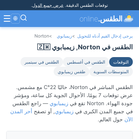
توقعات الطقس الدقيقة
.
عرض جميع الدول
.
☰
الطقس.
online
🌐
يرجى إدخال القيم أدناه للتحويل
>
زيمبابوي
>
Norton
الطقس في Norton, زيمبابوي 🇿🇼
التوقعات
الطقس في أغسطس
الطقس في سبتمبر
المتوسطات السنوية
طقس زيمبابوي
الطقس المباشر في Norton، حاليًا 22°C مع مشمس.
عرض توقعات 7 يومًا، الأحوال الجوية كل ساعة، ومؤشر
جودة الهواء. Norton تقع في
زيمبابوي
— راجع الطقس
في جميع المدن الكبرى في
زيمبابوي
, أو تصفح
أحر المدن
الآن
حول العالم.