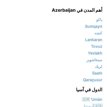
أهم المدن في Azerbaijan
باكو
Sumqayıt
كنجه
Lankaran
Tovuz
Yevlakh
مينغاشوير
لريك
Saatlı
Qaraçuxur
الدول في آسيا
🇴🇲 ‘Umān
🇦🇲 أرمينيا