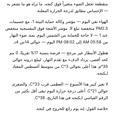
متقطعة تجعل الضوء متغيراً فوق كنجه. ما تراه هو ما تشعر به
— الإحساس مطابق لدرجة الحرارة المعلنة.
الهواء نقي اليوم — مؤشر وكالة حماية البيئة 1، مع جسيمات
PM2.5 منخفضة تبلغ 9. مؤشر الأشعة فوق البنفسجية منخفض
عند 1 — لا حاجة للحماية من الشمس اليوم. يمتد ضوء النهار
من 05:58 AM إلى 08:02 PM اليوم — حوالي 14س 4د.
هطول الأمطار غير مرجح — فرصة بنسبة 17% تقريبًا، 0 مم
كحد أقصى. يزداد الدفء مع تقدم النهار، ليبلغ ذروته حوالي
35°م. هذا أعلى بحوالي 3°C من متوسط أغسطس المعتاد
لـكنجه.
لا تغير كبير هذا الأسبوع — العظمى قرب 33°C، والصغرى
حوالي 21°C. أعلى درجة حرارة اليوم تبقى أقل بكثير من
الرقم القياسي لـكنجه في هذا التاريخ، 38°C.
خلاصة القول: إنه يوم رائع للخروج في كنجه.