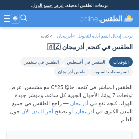
توقعات الطقس الدقيقة
.
عرض جميع الدول
.
☰
الطقس.
online
🌐
يرجى إدخال القيم أدناه للتحويل
>
أذربيجان
>
كنجه
الطقس في كنجه, أذربيجان 🇦🇿
التوقعات
الطقس في أغسطس
الطقس في سبتمبر
المتوسطات السنوية
طقس أذربيجان
الطقس المباشر في كنجه، حاليًا 25°C مع مشمس. عرض
توقعات 7 يومًا، الأحوال الجوية كل ساعة، ومؤشر جودة
الهواء. كنجه تقع في
أذربيجان
— راجع الطقس في جميع
المدن الكبرى في
أذربيجان
, أو تصفح
أحر المدن الآن
حول
العالم.