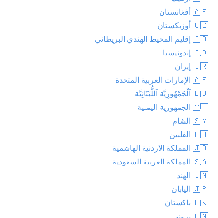
🇦🇫 أفغانستان
🇺🇿 أوزبكستان
🇮🇴 إقليم المحيط الهندي البريطاني
🇮🇩 إندونيسيا
🇮🇷 إيران
🇦🇪 الإمارات العربية المتحدة
🇱🇧 اَلْجُمْهُورِيَّة اَللُّبْنَانِيَّة
🇾🇪 الجمهورية اليمنية
🇸🇾 الشام
🇵🇭 الفلبين
🇯🇴 المملكة الاردنية الهاشمية
🇸🇦 المملكة العربية السعودية
🇮🇳 الهند
🇯🇵 اليابان
🇵🇰 باكستان
🇧🇳 بروني