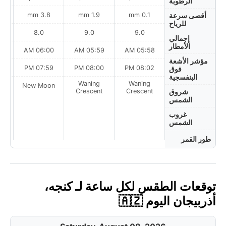
الرطوبة
3.8 mm
1.9 mm
0.1 mm
أقصى سرعة
للرياح
8.0
9.0
9.0
إجمالي
الأمطار
AM
06:00 AM
05:59 AM
05:58 AM
مؤشر الأشعة
PM
07:59 PM
08:00 PM
08:02 PM
فوق
البنفسجية
Waning
Waning
on
New Moon
Crescent
Crescent
شروق
الشمس
غروب
الشمس
طور القمر
توقعات الطقس لكل ساعة لـ كنجه،
أذربيجان اليوم 🇦🇿