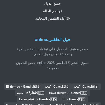
جميع الدول
عواصم العالم
🧩 أداة الطقس المجانية
حول الطقس.online
مصدر موثوق للحصول على توقعات الطقس الحية
والدقيقة لمدن حول العالم.
حقوق النشر © الطقس.online 2026. جميع الحقوق
محفوظة.
🇪🇸
🇮🇩
🇲🇾
Cuaca · كنجه
Cuaca · كنجه
El tiempo · Gandja
🇭🇺
🇹🇷
Hava durumu · Ganca
Időjárás · كنجه
🇱🇻
🇪🇪
Laikapstākļi · Gendže
Ilm · Gəncə