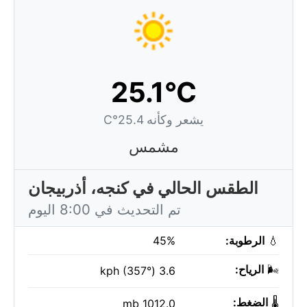
25.1°C
يشعر وكأنه 25.4°C
مشمس
الطقس الحالي في كنجه، أذربيجان
تم التحديث في 8:00 اليوم
💧
الرطوبة:
45%
🌬️
الرياح:
3.6 kph (357°)
🌡️
الضغط:
1012.0 mb