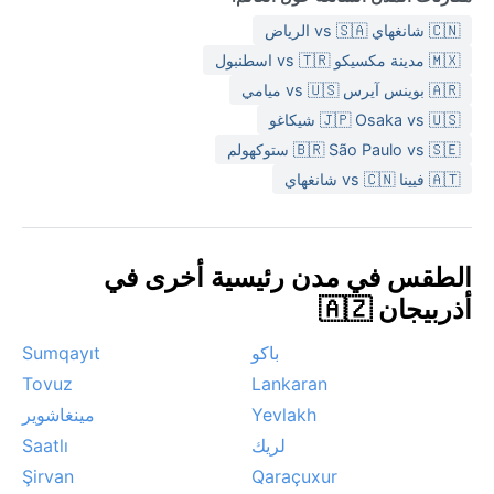
🇨🇳 شانغهاي vs 🇸🇦 الرياض
🇲🇽 مدينة مكسيكو vs 🇹🇷 اسطنبول
🇦🇷 بوينس آيرس vs 🇺🇸 ميامي
🇯🇵 Osaka vs 🇺🇸 شيكاغو
🇧🇷 São Paulo vs 🇸🇪 ستوكهولم
🇦🇹 فيينا vs 🇨🇳 شانغهاي
الطقس في مدن رئيسية أخرى في
أذربيجان 🇦🇿
باكو
Sumqayıt
Tovuz
Lankaran
Yevlakh
مينغاشوير
لريك
Saatlı
Şirvan
Qaraçuxur