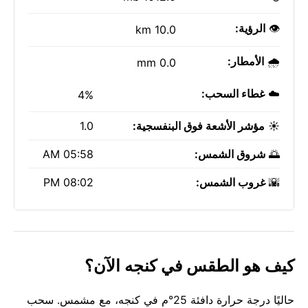
👁️
الرؤية:
10.0 km
🌧️
الأمطار:
0.0 mm
☁️
غطاء السحب:
4%
☀️
مؤشر الأشعة فوق البنفسجية:
1.0
🌅
شروق الشمس:
05:58 AM
🌇
غروب الشمس:
08:02 PM
كيف هو الطقس في كنجه الآن؟
حاليًا درجة حرارة دافئة 25°م في كنجه، مع مشمس. سحب