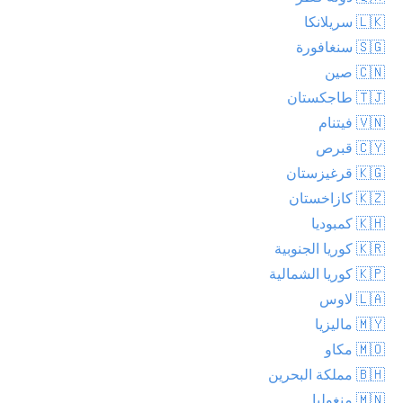
🇱🇰 سريلانكا
🇸🇬 سنغافورة
🇨🇳 صين
🇹🇯 طاجكستان
🇻🇳 فيتنام
🇨🇾 قبرص
🇰🇬 قرغيزستان
🇰🇿 كازاخستان
🇰🇭 كمبوديا
🇰🇷 كوريا الجنوبية
🇰🇵 كوريا الشمالية
🇱🇦 لاوس
🇲🇾 ماليزيا
🇲🇴 مكاو
🇧🇭 مملكة البحرين
🇲🇳 منغوليا