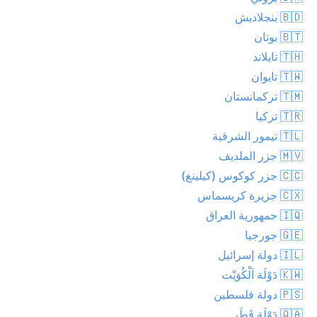
🇧🇩 بنجلاديش
🇧🇹 بوتان
🇹🇭 تايلاند
🇹🇼 تايوان
🇹🇲 تركمانستان
🇹🇷 تركيا
🇹🇱 تيمور الشرقية
🇲🇻 جزر الملديف
🇨🇨 جزر كوكوس (كيلينغ)
🇨🇽 جزيرة كريسماس
🇮🇶 جمهورية العراق
🇬🇪 جورجيا
🇮🇱 دولة إسرائيل
🇰🇼 دَوْلَة اَلْكُوَيْت
🇵🇸 دولة فلسطين
🇶🇦 دَوْلَة قَطَر